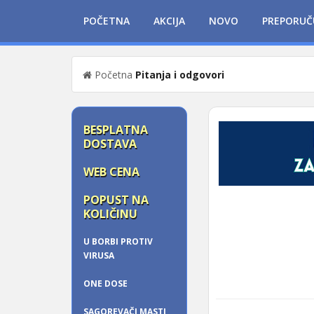
POČETNA
AKCIJA
NOVO
PREPORUČ
Početna
Pitanja i odgovori
BESPLATNA
DOSTAVA
WEB CENA
POPUST NA
KOLIČINU
U BORBI PROTIV
VIRUSA
ONE DOSE
SAGOREVAČI MASTI