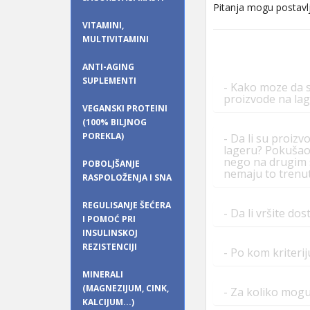
Pitanja mogu postavlj
VITAMINI,
MULTIVITAMINI
ANTI-AGING
SUPLEMENTI
- Kako moze da s
proizvode na lage
VEGANSKI PROTEINI
(100% BILJNOG
POREKLA)
- Da li su proizv
lageru? Pokušao 
nego na drugim s
POBOLJŠANJE
nemaju to trenut
RASPOLOŽENJA I SNA
REGULISANJE ŠEĆERA
- Da li vršite dos
I POMOĆ PRI
INSULINSKOJ
REZISTENCIJI
- Po kom kriteri
MINERALI
(MAGNEZIJUM, CINK,
- Za koliko mogu
KALCIJUM...)