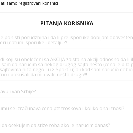
ati samo registrovani korisnici
PITANJA KORISNIKA
e ponisti porudzbina i da li pre isporuke dobijam obavestenj
ru,datum isporuke i detalji...?!
odi koji su obeleženi sa AKCIJA zaista na akciji odnosno da li 
sam da naručim sa nekog drugog sajta nešto (cena je bila pr
ajtovima niža nego i u X Sport-u) ali kad sam naručio dob
no i pokušali da mi uvale nešto drugo!!!
tavu i van Srbije?
jumu se izračunava cena ptt troskova i koliko ona iznosi?
 da ocekujem da stize roba ako je narucim danas?