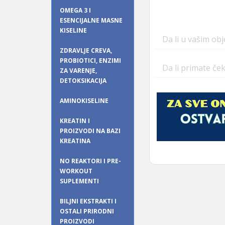
OMEGA 3 I
ESENCIJALNE MASNE
KISELINE
Da li u vašim ob
ZDRAVLJE CREVA,
PROBIOTICI, ENZIMI
Da li primate če
ZA VARENJE,
DETOKSIKACIJA
AMINOKISELINE
KREATIN I
PROIZVODI NA BAZI
KREATINA
NO REAKTORI I PRE-
WORKOUT
SUPLEMENTI
BILJNI EKSTRAKTI I
OSTALI PRIRODNI
PROIZVODI