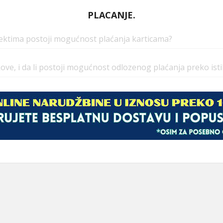
PLACANJE.
jektima postoji mogućnost plaćanja karticama?
kove, i da li postoji mogućnost odlozenog plaćanja preko isti