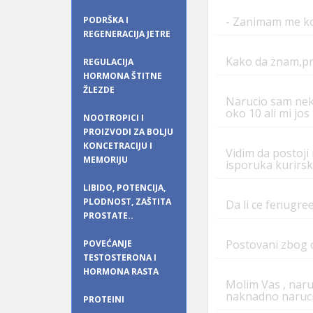
PODRŠKA I
- Zanimam me koli
REGENERACIJA JETRE
Kako da znam,pri
REGULACIJA
HORMONA ŠTITNE
ŽLEZDE
Narucio sam neke
oko 10 ali mi jos
NOOTROPICI I
PROIZVODI ZA BOLJU
KONCETRACIJU I
Vidim da postoji
MEMORIJU
isporuka kurirs
LIBIDO, POTENCIJA,
PLODNOST, ZAŠTITA
Da li ce fenugre
PROSTATE..
Postovani zbog 
POVEĆANJE
TESTOSTERONA I
HORMONA RASTA
Molim Vas , nar
naknadno naruci
PROTEINI