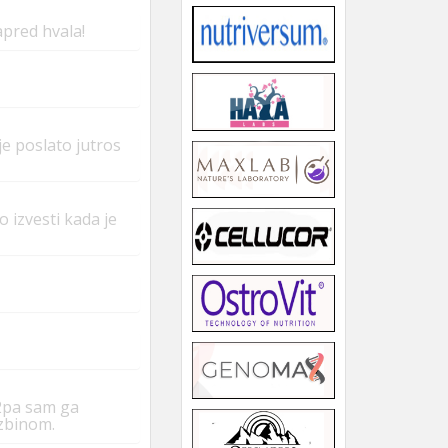
apred hvala!
e poslato jutros
 izvesti kada je
2pa sam ga
dzbinom.