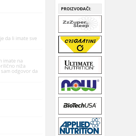
PROIZVOĐAČI:
e da li imate sve
ih imate na
ilično niža
io sam odgovor da