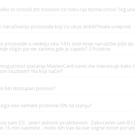
ko bi iznosili ptt troskovi za robu cija tezina iznosi 1kg,un
 naručivanju proizvoda koji ću ukus dobiti?hvala unapred
 proizvode u nedelju oko 14 h, kod moje narudzbe piše da j
 nije stiglo pa me zanima gde je zapelo? :) Pozdrav
 mogućnost plaćanja MasterCard samo me interesuje kako to
kom sluzbom? Na koji način?
ek biti dostupan ponovo?
cega vise nemate proteine ON na stanju?
ucio sam D3 , selen jednom prudzbinom . Zaboravim sam B1
o 15 min kasmine , molio bih Vas da sve stigne istom poru