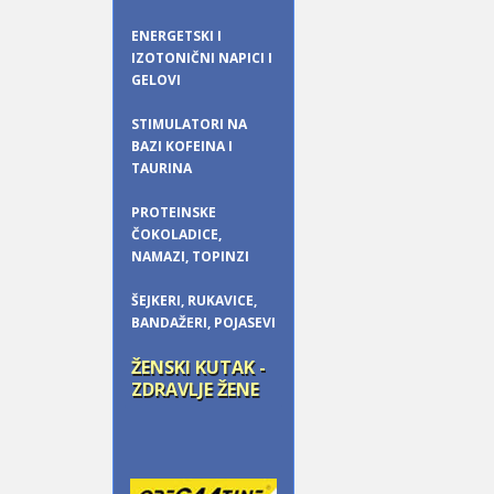
ENERGETSKI I
IZOTONIČNI NAPICI I
GELOVI
STIMULATORI NA
BAZI KOFEINA I
TAURINA
PROTEINSKE
ČOKOLADICE,
NAMAZI, TOPINZI
ŠEJKERI, RUKAVICE,
BANDAŽERI, POJASEVI
ŽENSKI KUTAK -
ZDRAVLJE ŽENE