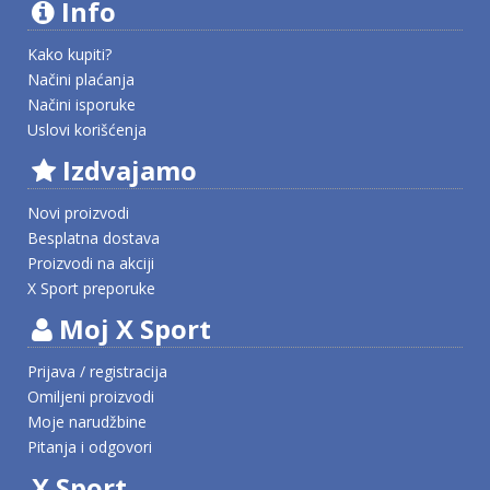
Info
Kako kupiti?
Načini plaćanja
Načini isporuke
Uslovi korišćenja
Izdvajamo
Novi proizvodi
Besplatna dostava
Proizvodi na akciji
X Sport preporuke
Moj X Sport
Prijava / registracija
Omiljeni proizvodi
Moje narudžbine
Pitanja i odgovori
X Sport