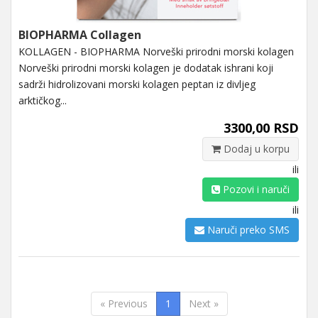
BIOPHARMA Collagen
KOLLAGEN - BIOPHARMA Norveški prirodni morski kolagen
Norveški prirodni morski kolagen je dodatak ishrani koji
sadrži hidrolizovani morski kolagen peptan iz divljeg
arktičkog...
3300,00 RSD
Dodaj u korpu
ili
Pozovi i naruči
ili
Naruči preko SMS
« Previous
1
Next »