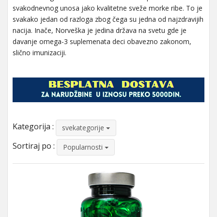
svakodnevnog unosa jako kvalitetne sveže morke ribe. To je
svakako jedan od razloga zbog čega su jedna od najzdravijih
nacija. Inače, Norveška je jedina država na svetu gde je
davanje omega-3 suplemenata deci obavezno zakonom,
slično imunizaciji.
Kategorija :
svekategorije
Sortiraj po :
Popularnosti