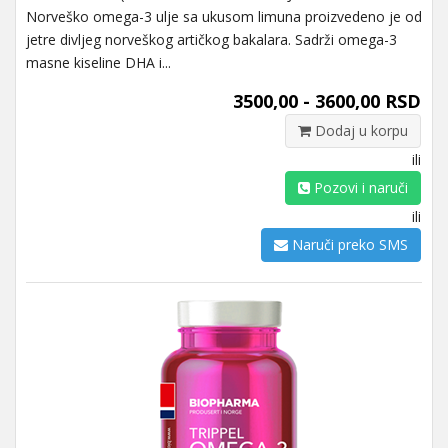
Norveško omega-3 ulje sa ukusom limuna proizvedeno je od
jetre divljeg norveškog artičkog bakalara. Sadrži omega-3
masne kiseline DHA i...
3500,00 - 3600,00 RSD
Dodaj u korpu
ili
Pozovi i naruči
ili
Naruči preko SMS