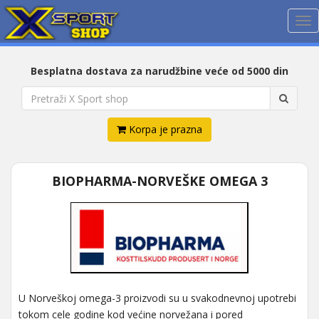
Me
Besplatna dostava za narudžbine veće od 5000 din
Korpa je prazna
BIOPHARMA-NORVEŠKE OMEGA 3
U Norveškoj omega-3 proizvodi su u svakodnevnoj upotrebi
tokom cele godine kod većine norvežana i pored