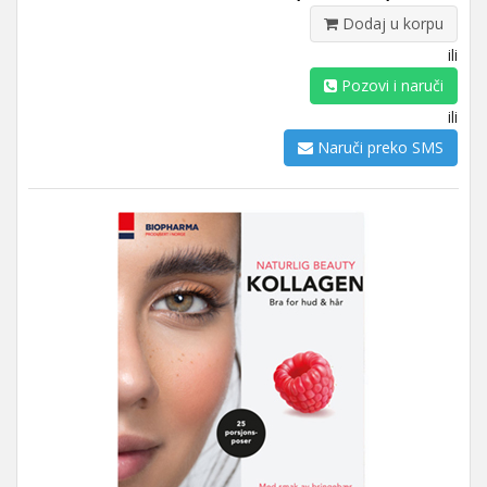
Dodaj u korpu
ili
Pozovi i naruči
ili
Naruči preko SMS