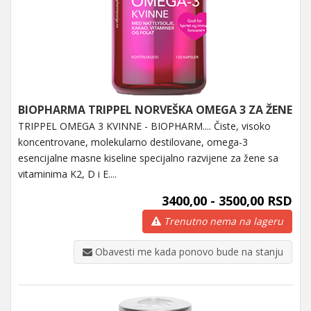
BIOPHARMA TRIPPEL NORVEŠKA OMEGA 3 ZA ŽENE
TRIPPEL OMEGA 3 KVINNE - BIOPHARM.... Čiste, visoko
koncentrovane, molekularno destilovane, omega-3
esencijalne masne kiseline specijalno razvijene za žene sa
vitaminima K2, D i E....
3400,00 - 3500,00 RSD
Trenutno nema na lageru
Obavesti me kada ponovo bude na stanju