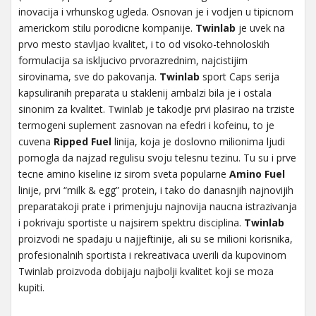
inovacija i vrhunskog ugleda. Osnovan je i vodjen u tipicnom
americkom stilu porodicne kompanije.
Twinlab
je uvek na
prvo mesto stavljao kvalitet, i to od visoko-tehnoloskih
formulacija sa iskljucivo prvorazrednim, najcistijim
sirovinama, sve do pakovanja.
Twinlab
sport Caps serija
kapsuliranih preparata u staklenij ambalzi bila je i ostala
sinonim za kvalitet. Twinlab je takodje prvi plasirao na trziste
termogeni suplement zasnovan na efedri i kofeinu, to je
cuvena
Ripped Fuel
linija, koja je doslovno milionima ljudi
pomogla da najzad regulisu svoju telesnu tezinu. Tu su i prve
tecne amino kiseline iz sirom sveta popularne
Amino Fuel
linije, prvi “milk & egg” protein, i tako do danasnjih najnovijih
preparatakoji prate i primenjuju najnovija naucna istrazivanja
i pokrivaju sportiste u najsirem spektru disciplina.
Twinlab
proizvodi ne spadaju u najjeftinije, ali su se milioni korisnika,
profesionalnih sportista i rekreativaca uverili da kupovinom
Twinlab proizvoda dobijaju najbolji kvalitet koji se moza
kupiti.