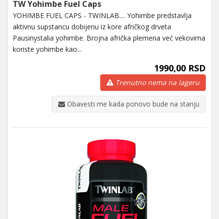
TW Yohimbe Fuel Caps
YOHIMBE FUEL CAPS - TWINLAB.... Yohimbe predstavlja
aktivnu supstancu dobijenu iz kore afričkog drveta
Pausinystalia yohimbe. Brojna afrička plemena već vekovima
koriste yohimbe kao...
1990,00 RSD
Trenutno nema na lageru
Obavesti me kada ponovo bude na stanju