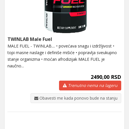
TWINLAB Male Fuel
MALE FUEL - TWINLAB.... • povećava snagu i izdržljivost •
topi masne naslage i definiše mišiće • popravlja sveukupno
stanje organizma • moćan afrodizijak MALE FUEL je
naučno...
2490,00 RSD
Trenutno nema na lageru
Obavesti me kada ponovo bude na stanju