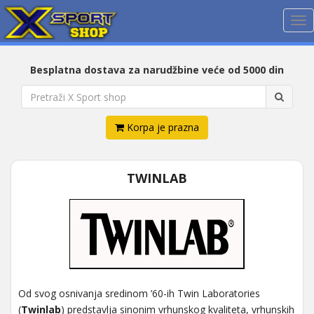
Me
Besplatna dostava za narudžbine veće od 5000 din
Korpa je prazna
TWINLAB
Od svog osnivanja sredinom ’60-ih Twin Laboratories
(
Twinlab
) predstavlja sinonim vrhunskog kvaliteta, vrhunskih