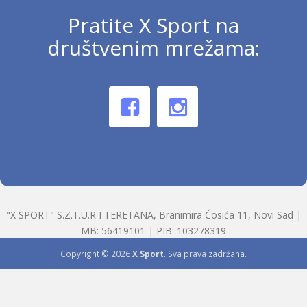
Pratite X Sport na
društvenim mrežama:
"X SPORT" S.Z.T.U.R I TERETANA, Branimira Ćosića 11, Novi Sad |
MB: 56419101 | PIB: 103278319
Copyright © 2026
X Sport
. Sva prava zadržana.