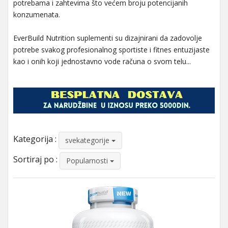
potrebama i zahtevima što većem broju potencijanih
konzumenata.
EverBuild Nutrition suplementi su dizajnirani da zadovolje
potrebe svakog profesionalnog sportiste i fitnes entuzijaste
kao i onih koji jednostavno vode računa o svom telu...
Kategorija :
svekategorije
Sortiraj po :
Popularnosti