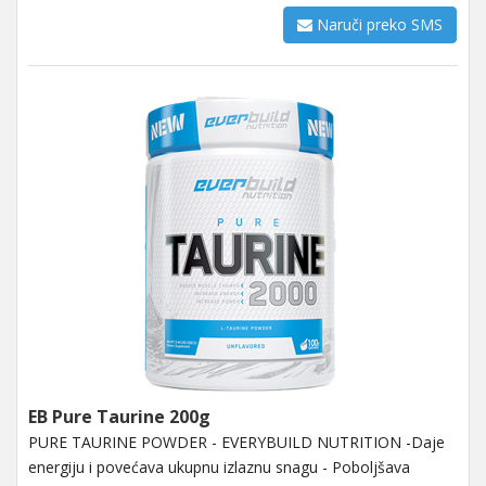
Naruči preko SMS
EB Pure Taurine 200g
PURE TAURINE POWDER - EVERYBUILD NUTRITION -Daje
energiju i povećava ukupnu izlaznu snagu - Poboljšava