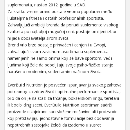
suplemenata, nastao 2012. godine u SAD.
Za kratko vreme brand postaje veoma popularan među
ljubiteljima fitnesa i ostalih profesionalnih sportista.
Zahvaljujući ambiciji brenda da ponudi suplemente visokog
kvaliteta po najboljoj mogućoj ceni, postaje omiljeni izbor
hiljada obožavatelja širom sveta.
Brend vrlo brzo postaje prihvaćen i cenjen i u Evropi,
zahvaljujući svom zavidnom asortimanu suplemenata
namenjenih ne samo onima koji se bave sportom, već i
ljudima koji žele da poboljšaju svoje psiho-fizičko stanje
narušeno modernim, sedentarnim načinom života.
EverBuild Nutrition je posvećen ispunjavanju svakog zahteva
potrebnog za zdrav život i optimalne performanse sportista,
bilo da on je na stazi za trčanje, bokserskom ringu, teretani
ili bodibilding sceni. EverBuild Nutrition asortiman sadrži
proizvode dizajnirane kao složene mešavine ali i proizvode
koji pretstavljaju jednostavne formulacije bez dodavanja
nepotrebnih sastojaka želeći da izađemo u susret