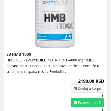
EB HMB 1000
HMB 1000- EVERYBUILD NUTRITION -4000 mg HMB u
dnevnoj dozi - Ubrzava rast i oporavak mišića - Pomaže u
smanjenju raspada mišića Everbuild...
2190,00 RSD
Dodaj u korpu
ili
Pozovi i naruči
ili