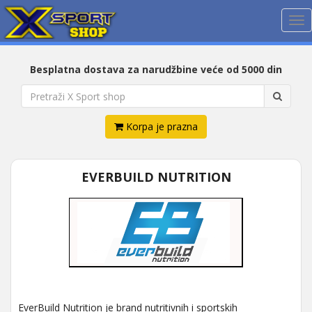
Me
Besplatna dostava za narudžbine veće od 5000 din
Korpa je prazna
EVERBUILD NUTRITION
EverBuild Nutrition je brand nutritivnih i sportskih