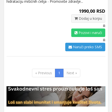
hidrataciju mišićnih ćelija - Promoviše zdravlje...
1990,00 RSD
Dodaj u korpu
ili
Pozovi i naruči
ili
Naruči preko SMS
« Previous
1
Next »