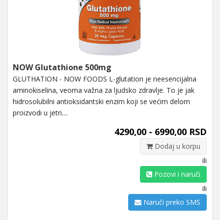
NOW Glutathione 500mg
GLUTHATION - NOW FOODS L-glutation je neesencijalna
aminokiselina, veoma važna za ljudsko zdravlje. To je jak
hidrosolubilni antioksidantski enzim koji se većim delom
proizvodi u jetri....
4290,00 - 6990,00 RSD
Dodaj u korpu
ili
Pozovi i naruči
ili
Naruči preko SMS