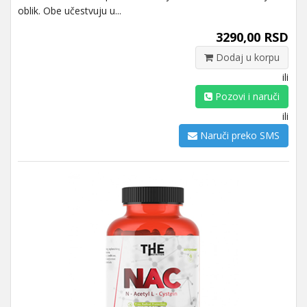
oblik. Obe učestvuju u...
3290,00 RSD
Dodaj u korpu
ili
Pozovi i naruči
ili
Naruči preko SMS