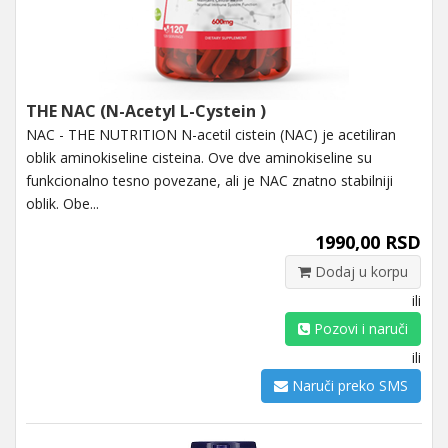
THE NAC (N-Acetyl L-Cystein )
NAC - THE NUTRITION N-acetil cistein (NAC) je acetiliran
oblik aminokiseline cisteina. Ove dve aminokiseline su
funkcionalno tesno povezane, ali je NAC znatno stabilniji
oblik. Obe...
1990,00 RSD
Dodaj u korpu
ili
Pozovi i naruči
ili
Naruči preko SMS