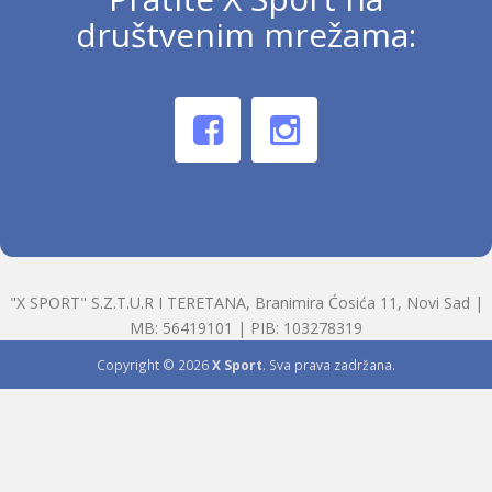
društvenim mrežama:
"X SPORT" S.Z.T.U.R I TERETANA, Branimira Ćosića 11, Novi Sad |
MB: 56419101 | PIB: 103278319
Copyright © 2026
X Sport
. Sva prava zadržana.