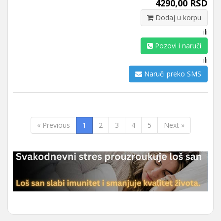
4290,00 RSD
Dodaj u korpu
ili
Pozovi i naruči
ili
Naruči preko SMS
« Previous
1
2
3
4
5
Next »