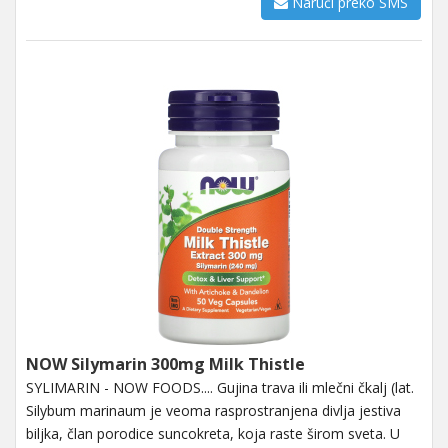
Naruči preko SMS
NOW Silymarin 300mg Milk Thistle
SYLIMARIN - NOW FOODS.... Gujina trava ili mlečni čkalj (lat.
Silybum marinaum je veoma rasprostranjena divlja jestiva
biljka, član porodice suncokreta, koja raste širom sveta. U