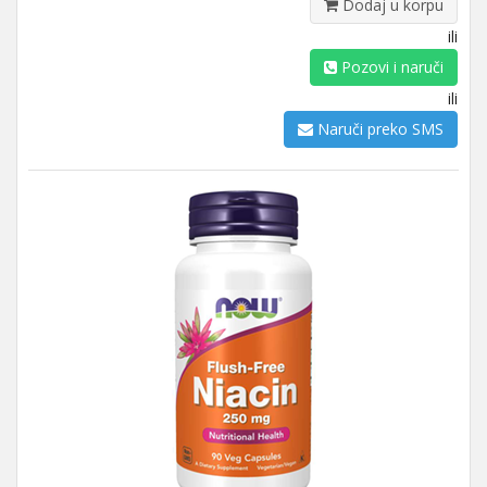
Dodaj u korpu
ili
Pozovi i naruči
ili
Naruči preko SMS