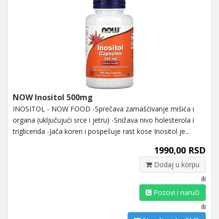
NOW Inositol 500mg
INOSITOL - NOW FOOD -Sprečava zamašćivanje mišića i
organa (uključujući srce i jetru) -Snižava nivo holesterola i
triglicerida -Jača koren i pospešuje rast kose Inositol je...
1990,00 RSD
Dodaj u korpu
ili
Pozovi i naruči
ili