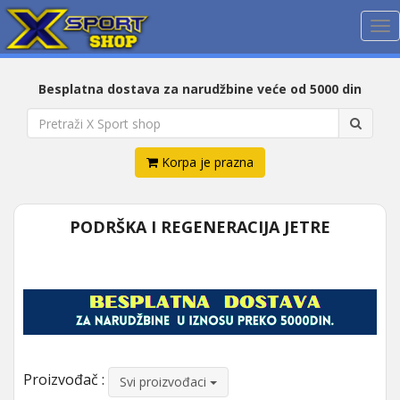
Me
Besplatna dostava za narudžbine veće od 5000 din
Korpa je prazna
PODRŠKA I REGENERACIJA JETRE
Proizvođač :
Svi proizvođaci