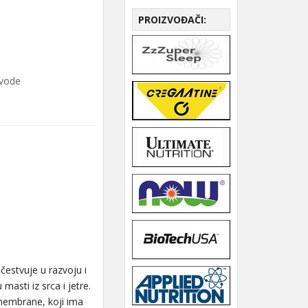
PROIZVOĐAČI:
zvode
čestvuje u razvoju i
asti iz srca i jetre.
kemembrane, koji ima