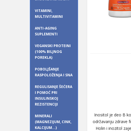
VITAMINI,
MULTIVITAMINI
ANTI-AGING
SUPLEMENTI
VEGANSKI PROTEINI
(100% BILJNOG
POREKLA)
POBOLJŠANJE
RASPOLOŽENJA I SNA
REGULISANJE ŠEĆERA
I POMOĆ PRI
INSULINSKOJ
REZISTENCIJI
Inositol je deo B k
MINERALI
održavanju zdrave fu
(MAGNEZIJUM, CINK,
KALCIJUM...)
Holin i inozitol za