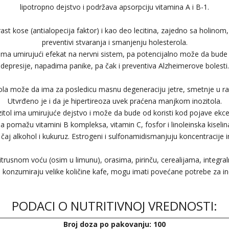
lipotropno dejstvo i podržava apsorpciju vitamina A i B-1.
a rast kose (antialopecija faktor) i kao deo lecitina, zajedno sa holino
preventivi stvaranja i smanjenju holesterola.
 ima umirujući efekat na nervni sistem, pa potencijalno može da bude
depresije, napadima panike, pa čak i preventiva Alzheimerove bolesti.
la može da ima za posledicu masnu degeneraciju jetre, smetnje u ras
Utvrđeno je i da je hipertireoza uvek praćena manjkom inozitola.
zitol ima umirujuće dejstvo i može da bude od koristi kod pojave ekc
la pomažu vitamini B kompleksa, vitamin C, fosfor i linoleinska kiseli
, čaj alkohol i kukuruz. Estrogeni i sulfonamidismanjuju koncentracije 
 citrusnom voću (osim u limunu), orasima, pirinču, cerealijama, integra
ji konzumiraju velike količine kafe, mogu imati povećane potrebe za i
PODACI O NUTRITIVNOJ VREDNOSTI:
Broj doza po pakovanju: 100