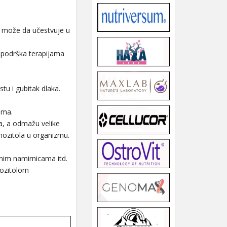
m, može da učestvuje u
 podrška terapijama
tu i gubitak dlaka.
ema.
na, a odmažu velike
inozitola u organizmu.
lnim namirnicama itd.
nozitolom