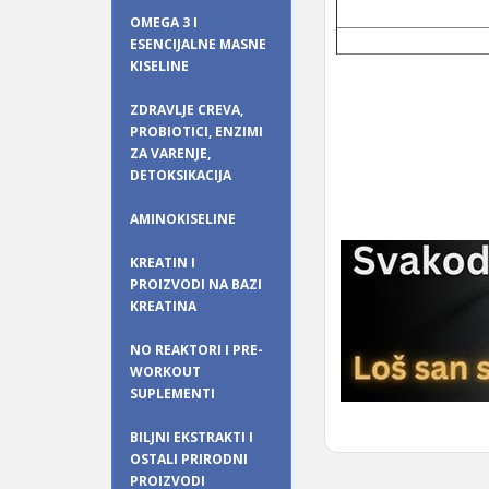
OMEGA 3 I
ESENCIJALNE MASNE
KISELINE
ZDRAVLJE CREVA,
PROBIOTICI, ENZIMI
ZA VARENJE,
DETOKSIKACIJA
AMINOKISELINE
KREATIN I
PROIZVODI NA BAZI
KREATINA
NO REAKTORI I PRE-
WORKOUT
SUPLEMENTI
BILJNI EKSTRAKTI I
OSTALI PRIRODNI
PROIZVODI