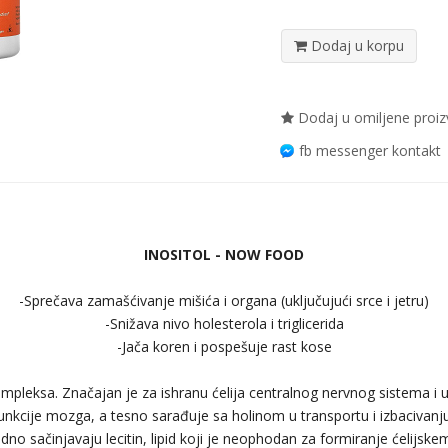
Dodaj u korpu
Dodaj u omiljene proi
fb messenger kontakt
INOSITOL - NOW FOOD
-Sprečava zamašćivanje mišića i organa (uključujući srce i jetru)
-Snižava nivo holesterola i triglicerida
-Jača koren i pospešuje rast kose
ompleksa. Značajan je za ishranu ćelija centralnog nervnog sistema i u
nkcije mozga, a tesno sarađuje sa holinom u transportu i izbacivanju m
jedno sačinjavaju lecitin, lipid koji je neophodan za formiranje ćelijs