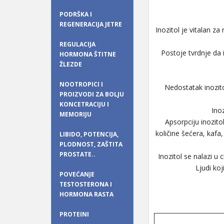
PODRŠKA I
REGENERACIJA JETRE
Inozitol je vitalan z
REGULACIJA
Postoje tvrdnje da
HORMONA ŠTITNE
ŽLEZDE
NOOTROPICI I
Nedostatak inozito
PROIZVODI ZA BOLJU
KONCETRACIJU I
Ino
MEMORIJU
Apsorpciju inozito
količine šećera, kafa
LIBIDO, POTENCIJA,
PLODNOST, ZAŠTITA
PROSTATE..
Inozitol se nalazi u
Ljudi ko
POVEĆANJE
TESTOSTERONA I
HORMONA RASTA
PROTEINI