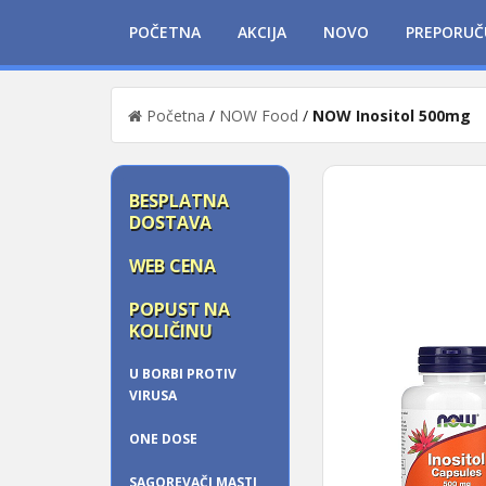
POČETNA
AKCIJA
NOVO
PREPORUČ
Početna
/
NOW Food
/
NOW Inositol 500mg
BESPLATNA
DOSTAVA
WEB CENA
POPUST NA
KOLIČINU
U BORBI PROTIV
VIRUSA
ONE DOSE
SAGOREVAČI MASTI