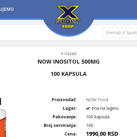
UJEMO
nazad
NOW INOSITOL 500MG
100 KAPSULA
Proizvođač:
NOW Food
Lager:
Ima na lageru
Pakovanje:
100 kapsula
Broj serviranja:
100
1990,00 RSD
Cena: