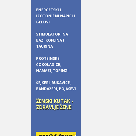
ENERGETSKI I
IZOTONIČNI NAPICI I
GELOVI
STIMULATORI NA
BAZI KOFEINA I
TAURINA
PROTEINSKE
ČOKOLADICE,
NAMAZI, TOPINZI
ŠEJKERI, RUKAVICE,
BANDAŽERI, POJASEVI
ŽENSKI KUTAK -
ZDRAVLJE ŽENE