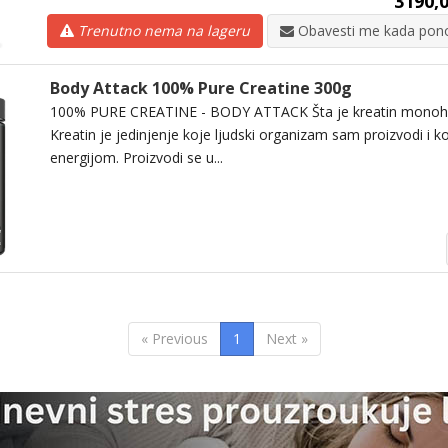
3190,0
Trenutno nema na lageru
Obavesti me kada pono
Body Attack 100% Pure Creatine 300g
100% PURE CREATINE - BODY ATTACK Šta je kreatin monohid
Kreatin je jedinjenje koje ljudski organizam sam proizvodi i k
energijom. Proizvodi se u...
« Previous
1
Next »