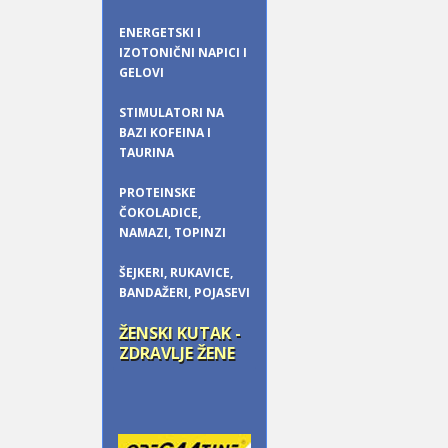
ENERGETSKI I
IZOTONIČNI NAPICI I
GELOVI
STIMULATORI NA
BAZI KOFEINA I
TAURINA
PROTEINSKE
ČOKOLADICE,
NAMAZI, TOPINZI
ŠEJKERI, RUKAVICE,
BANDAŽERI, POJASEVI
ŽENSKI KUTAK -
ZDRAVLJE ŽENE