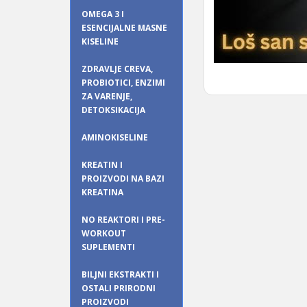
OMEGA 3 I
ESENCIJALNE MASNE
KISELINE
ZDRAVLJE CREVA,
PROBIOTICI, ENZIMI
ZA VARENJE,
DETOKSIKACIJA
AMINOKISELINE
KREATIN I
PROIZVODI NA BAZI
KREATINA
NO REAKTORI I PRE-
WORKOUT
SUPLEMENTI
BILJNI EKSTRAKTI I
OSTALI PRIRODNI
PROIZVODI