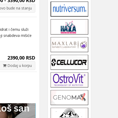
0 - 3390,00 RSD
vo bude na stanju
rat i čemu služi
oji snabdeva mišiće
2390,00 RSD
Dodaj u korpu