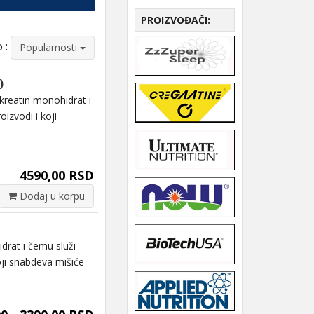
PROIZVOĐAČI:
 :
Popularnosti
)
eatin monohidrat i
izvodi i koji
4590,00 RSD
Dodaj u korpu
rat i čemu služi
oji snabdeva mišiće