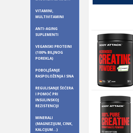
VITAMINI,
MULTIVITAMINI
ANTI-AGING
SUPLEMENTI
VEGANSKI PROTEINI
(100% BILJNOG
POREKLA)
POBOLJŠANJE
RASPOLOŽENJA I SNA
REGULISANJE ŠEĆERA
I POMOĆ PRI
INSULINSKOJ
REZISTENCIJI
MINERALI
(MAGNEZIJUM, CINK,
KALCIJUM...)