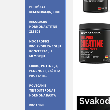
PODRŠKA I
REGENERACIJA JETRE
REGULACIJA
HORMONA ŠTITNE
ŽLEZDE
NOOTROPICI I
PROIZVODI ZA BOLJU
KONCETRACIJU I
MEMORIJU
LIBIDO, POTENCIJA,
PLODNOST, ZAŠTITA
PROSTATE..
POVEĆANJE
TESTOSTERONA I
HORMONA RASTA
PROTEINI