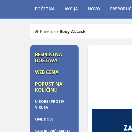
POČETNA
AKCIJA
NOVO
PREPORUČ
Početna
/
Body Attack
BESPLATNA
DOSTAVA
WEB CENA
POPUST NA
KOLIČINU
U BORBI PROTIV
VIRUSA
ONE DOSE
SAGOREVAČI MASTI