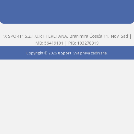
"X SPORT" S.Z.T.U.R I TERETANA, Branimira Ćosića 11, Novi Sad |
MB: 56419101 | PIB: 103278319
Copyright © 2026
X Sport
. Sva prava zadržana.