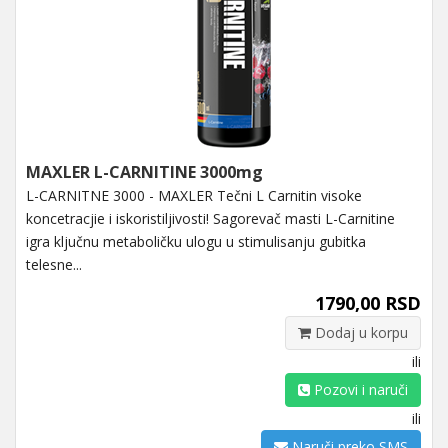
MAXLER L-CARNITINE 3000mg
L-CARNITNE 3000 - MAXLER Tečni L Carnitin visoke
koncetracjie i iskoristiljivosti! Sagorevač masti L-Carnitine
igra ključnu metaboličku ulogu u stimulisanju gubitka
telesne...
1790,00 RSD
Dodaj u korpu
ili
Pozovi i naruči
ili
Naruči preko SMS