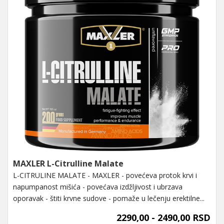
MAXLER L-Citrulline Malate
L-CITRULINE MALATE - MAXLER - povećeva protok krvi i
napumpanost mišića - povećava izdžljivost i ubrzava
oporavak - štiti krvne sudove - pomaže u lečenju erektilne...
2290,00 - 2490,00 RSD