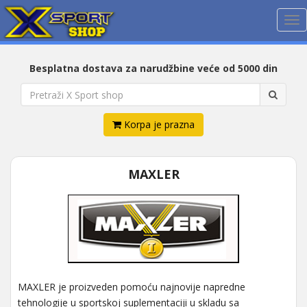
Me
Besplatna dostava za narudžbine veće od 5000 din
Korpa je prazna
MAXLER
MAXLER je proizveden pomoću najnovije napredne
tehnologije u sportskoj suplementaciji u skladu sa