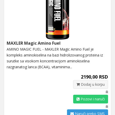
MAXLER Magic Amino Fuel
AMINO MAGIC FUEL - MAXLER Magic Amino Fuel je
kompleks aminokiselina na bazi hidrolizovanog proteina iz
surutke sa visokom koncentracijom aminokiselina
razgranatog lanca (BCAA), vitaminima...
2190,00 RSD
Dodaj u korpu
ili
Pozovi i naruči
ili
Naruči preko SMS