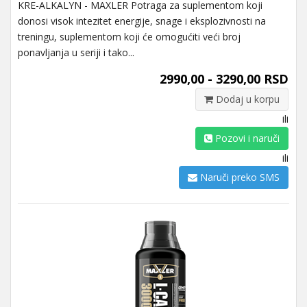
KRE-ALKALYN - MAXLER Potraga za suplementom koji
donosi visok intezitet energije, snage i eksplozivnosti na
treningu, suplementom koji će omogućiti veći broj
ponavljanja u seriji i tako...
2990,00 - 3290,00 RSD
Dodaj u korpu
ili
Pozovi i naruči
ili
Naruči preko SMS