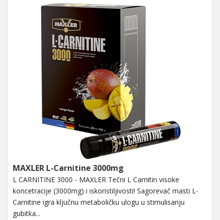
MAXLER L-Carnitine 3000mg
L CARNITINE 3000 - MAXLER Tečni L Carnitin visoke
koncetracije (3000mg) i iskoristiljivosti! Sagorevač masti L-
Carnitine igra ključnu metaboličku ulogu u stimulisanju
gubitka...