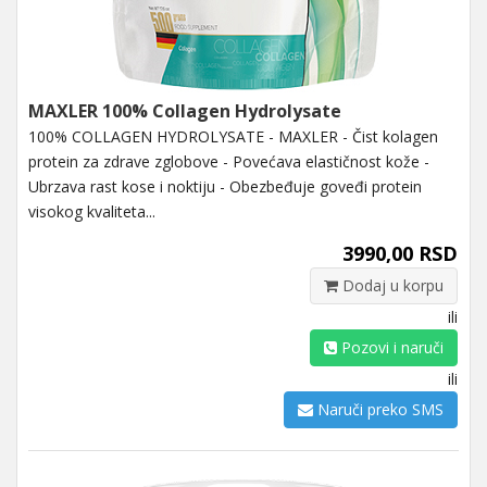
MAXLER 100% Collagen Hydrolysate
100% COLLAGEN HYDROLYSATE - MAXLER - Čist kolagen
protein za zdrave zglobove - Povećava elastičnost kože -
Ubrzava rast kose i noktiju - Obezbeđuje goveđi protein
visokog kvaliteta...
3990,00 RSD
Dodaj u korpu
ili
Pozovi i naruči
ili
Naruči preko SMS