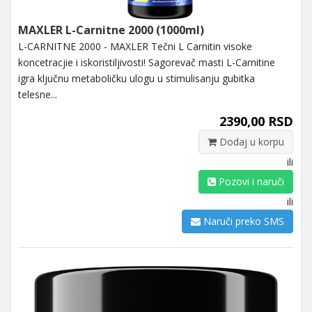
MAXLER L-Carnitne 2000 (1000ml)
L-CARNITNE 2000 - MAXLER Tečni L Carnitin visoke
koncetracjie i iskoristiljivosti! Sagorevač masti L-Carnitine
igra ključnu metaboličku ulogu u stimulisanju gubitka
telesne...
2390,00 RSD
Dodaj u korpu
ili
Pozovi i naruči
ili
Naruči preko SMS