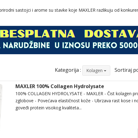
prirodni sastojci i arome su stavke koje MAXLER razlikuju od konkure
Kategorija :
Sortiraj po
Kolagen
MAXLER 100% Collagen Hydrolysate
100% COLLAGEN HYDROLYSATE - MAXLER - Čist kolagen prot
zglobove - Povećava elastičnost kože - Ubrzava rast kose i n
goveđi protein visokog kvaliteta...