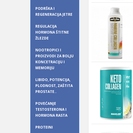
PODRŠKA I
REGENERACIJA JETRE
REGULACIJA
HORMONA ŠTITNE
ŽLEZDE
NOOTROPICI I
PROIZVODI ZA BOLJU
KONCETRACIJU I
MEMORIJU
LIBIDO, POTENCIJA,
PLODNOST, ZAŠTITA
PROSTATE..
POVEĆANJE
TESTOSTERONA I
HORMONA RASTA
PROTEINI