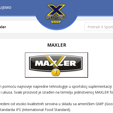
UJEMO
ler
MAXLER
 pomoću najnovije napredne tehnologije u sportskoj suplementaciji 
 i ukusa. Svaki proizvod je izrađen na temelju jedinstvenoj MAXLER fo
zvedeni od visoko kvalitetnih sirovina u skladu sa američkim GMP (Go
 standarda IFS (International Food Standard).