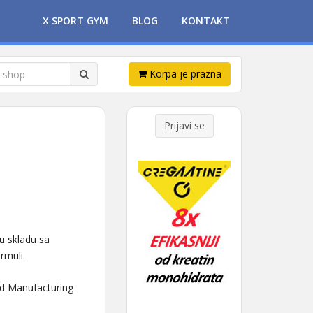
X SPORT GYM
BLOG
KONTAKT
Korpa je prazna
Prijavi se
u skladu sa
rmuli.
od Manufacturing