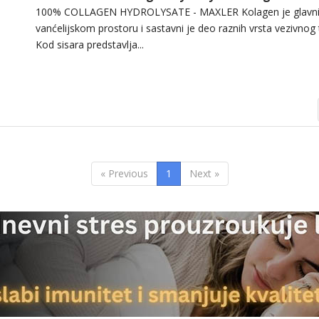
100% COLLAGEN HYDROLYSATE - MAXLER Kolagen je glavni st
vanćelijskom prostoru i sastavni je deo raznih vrsta vezivnog
Kod sisara predstavlja...
« Previous
1
Next »