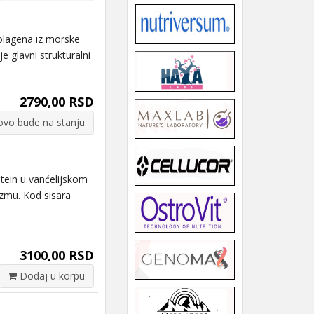
lagena iz morske
e glavni strukturalni
2790,00 RSD
vo bude na stanju
tein u vanćelijskom
izmu. Kod sisara
3100,00 RSD
Dodaj u korpu