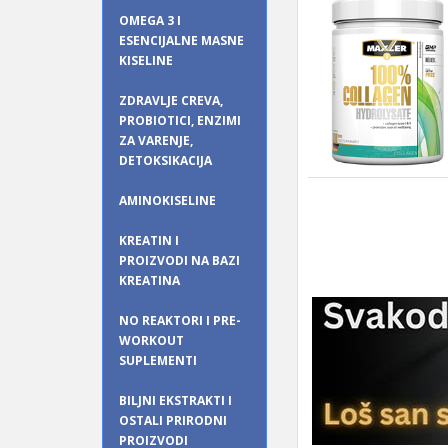
OMEGA 3 I
ESENCIJALNE MASNE
KISELINE
ZDRAVLJE CREVA,
PROBIOTICI, ENZIMI
ZA VARENJE,
DETOKSIKACIJA
AMINOKISELINE
KREATIN I
PROIZVODI NA BAZI
KREATINA
NO REAKTORI I PRE-
WORKOUT
SUPLEMENTI
BILJNI EKSTRAKTI I
OSTALI PRIRODNI
PROIZVODI