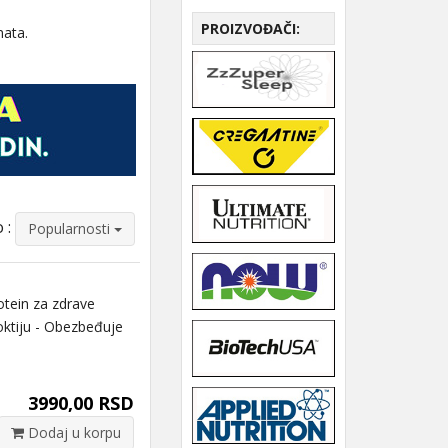
PROIZVOĐAČI:
nata.
 :
Popularnosti
ein za zdrave
oktiju - Obezbeđuje
3990,00 RSD
Dodaj u korpu