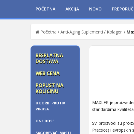
POČETNA
AKCIJA
NOVO
PREPORUČ
Početna
/
Anti-Aging Suplementi
/
Kolagen
/
Max
BESPLATNA
DOSTAVA
WEB CENA
POPUST NA
KOLIČINU
MAXLER je proizveden
U BORBI PROTIV
VIRUSA
standardima kvaliteta
ONE DOSE
Svi proizvodi su proi
Practice) i evropskih
SAGOREVAČI MASTI