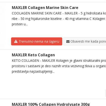
MAXLER Collagen Marine Skin Care
COOLAGEN MARINE SKIN CARE - MAXLER - 5 g hidrolizata ko
ribe - 50 mg hijaluronske kiseline - 40 mg vitamina C Kolagen j
protein u...
Trenutno nema na lageru
Obavesti me kada pono
MAXLER Keto Collagen
KETO COLLAGEN - MAXLER Kolagen je glavni strukturalni pro
prostoru i sastavni je deo raznih vrsta vezivnog tkiva u organ
predstavlja najzastupljeniji...
MAXLER 100% Collagen Hydrolysate 300g