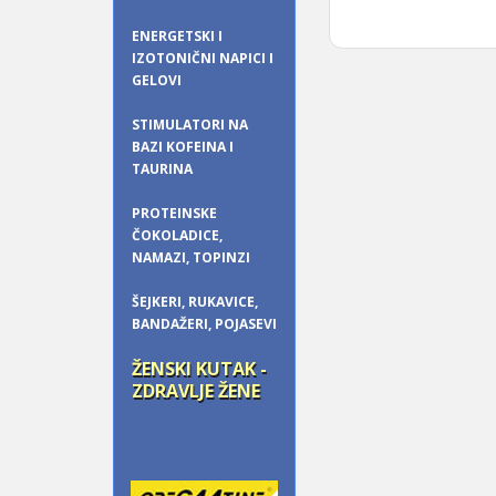
ENERGETSKI I
IZOTONIČNI NAPICI I
GELOVI
STIMULATORI NA
BAZI KOFEINA I
TAURINA
PROTEINSKE
ČOKOLADICE,
NAMAZI, TOPINZI
ŠEJKERI, RUKAVICE,
BANDAŽERI, POJASEVI
ŽENSKI KUTAK -
ZDRAVLJE ŽENE