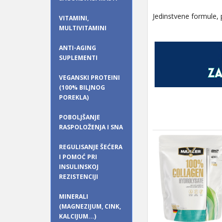
Jedinstvene formule, 
VITAMINI,
MULTIVITAMINI
ANTI-AGING
SUPLEMENTI
VEGANSKI PROTEINI
(100% BILJNOG
POREKLA)
POBOLJŠANJE
RASPOLOŽENJA I SNA
REGULISANJE ŠEĆERA
I POMOĆ PRI
INSULINSKOJ
REZISTENCIJI
MINERALI
(MAGNEZIJUM, CINK,
KALCIJUM...)