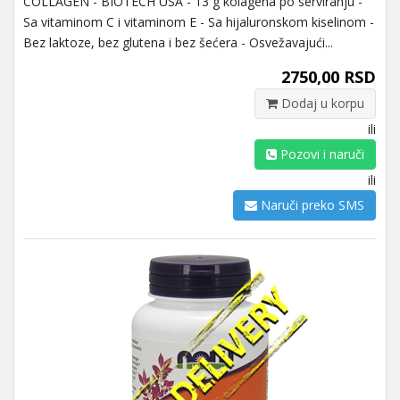
COLLAGEN - BIOTECH USA - 13 g kolagena po serviranju -
Sa vitaminom C i vitaminom E - Sa hijaluronskom kiselinom -
Bez laktoze, bez glutena i bez šećera - Osvežavajući...
2750,00 RSD
Dodaj u korpu
ili
Pozovi i naruči
ili
Naruči preko SMS