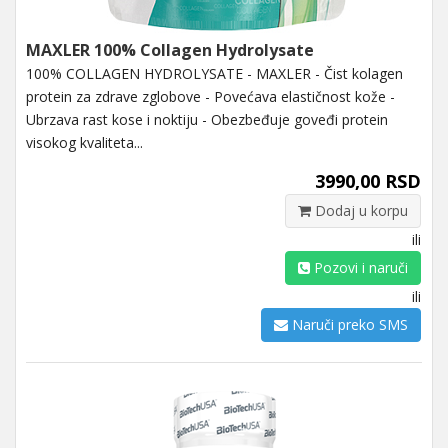
MAXLER 100% Collagen Hydrolysate
100% COLLAGEN HYDROLYSATE - MAXLER - Čist kolagen
protein za zdrave zglobove - Povećava elastičnost kože -
Ubrzava rast kose i noktiju - Obezbeđuje goveđi protein
visokog kvaliteta...
3990,00 RSD
Dodaj u korpu
ili
Pozovi i naruči
ili
Naruči preko SMS