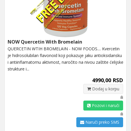
NOW Quercetin With Bromelain
QUERCETIN WTIH BROMELAIN - NOW FOODS.... Kvercetin
je hidrosolubilan flavonoid koji pokazuje jaku antioksidansku
i antiinflamatornu aktivnost, naročito na nivou zaštite ćelijske
strukture i...
4990,00 RSD
Dodaj u korpu
ili
Pozovi i naruči
ili
Naruči preko SMS