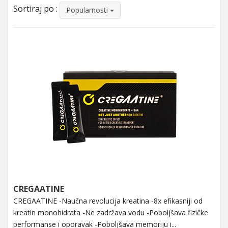
Sortiraj po :
Popularnosti
CREGAATINE
CREGAATINE -Naučna revolucija kreatina -8x efikasniji od
kreatin monohidrata -Ne zadržava vodu -Poboljšava fizičke
performanse i oporavak -Poboljšava memoriju i...