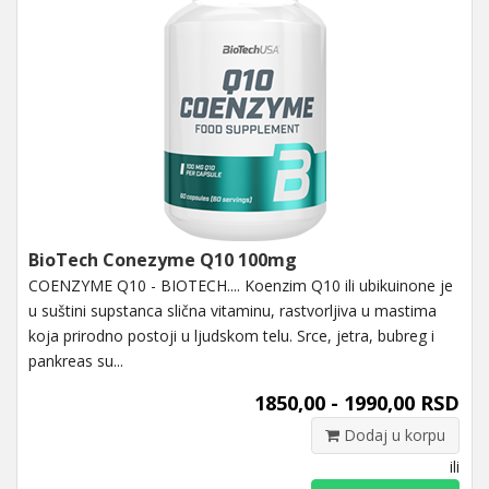
BioTech Conezyme Q10 100mg
COENZYME Q10 - BIOTECH.... Koenzim Q10 ili ubikuinone je
u suštini supstanca slična vitaminu, rastvorljiva u mastima
koja prirodno postoji u ljudskom telu. Srce, jetra, bubreg i
pankreas su...
1850,00 - 1990,00 RSD
Dodaj u korpu
ili