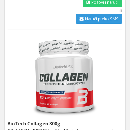
Pozovi i naruči
ili
Naruči preko SMS
BioTech Collagen 300g