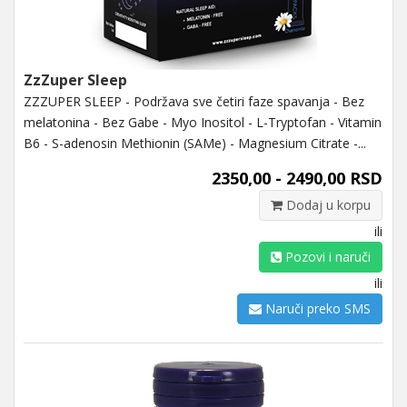
ZzZuper Sleep
ZZZUPER SLEEP - Podržava sve četiri faze spavanja - Bez
melatonina - Bez Gabe - Myo Inositol - L-Tryptofan - Vitamin
B6 - S-adenosin Methionin (SAMe) - Magnesium Citrate -...
2350,00 - 2490,00 RSD
Dodaj u korpu
ili
Pozovi i naruči
ili
Naruči preko SMS