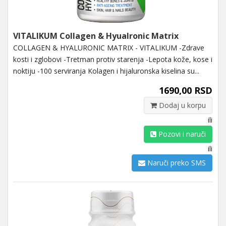
VITALIKUM Collagen & Hyualronic Matrix
COLLAGEN & HYALURONIC MATRIX - VITALIKUM -Zdrave
kosti i zglobovi -Tretman protiv starenja -Lepota kože, kose i
noktiju -100 serviranja Kolagen i hijaluronska kiselina su...
1690,00 RSD
Dodaj u korpu
ili
Pozovi i naruči
ili
Naruči preko SMS