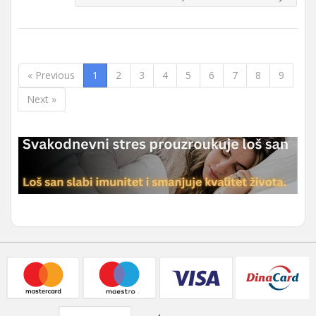
« Previous
1
2
3
4
5
6
7
8
9
Next »