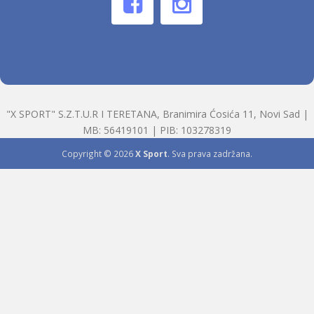
"X SPORT" S.Z.T.U.R I TERETANA, Branimira Ćosića 11, Novi Sad |
MB: 56419101 | PIB: 103278319
Copyright © 2026
X Sport
. Sva prava zadržana.