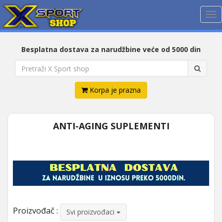
Me
Besplatna dostava za narudžbine veće od 5000 din
Korpa je prazna
ANTI-AGING SUPLEMENTI
Proizvođač :
Svi proizvođaci