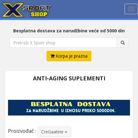
Me
Besplatna dostava za narudžbine veće od 5000 din
Korpa je prazna
ANTI-AGING SUPLEMENTI
Proizvođač :
CreGaatine