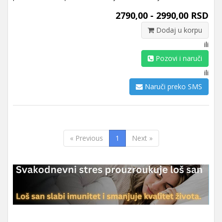
2790,00 - 2990,00 RSD
Dodaj u korpu
ili
Pozovi i naruči
ili
Naruči preko SMS
« Previous
1
Next »