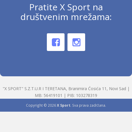
Pratite X Sport na
društvenim mrežama:
"X SPORT" S.Z.T.U.R I TERETANA, Branimira Ćosića 11, Novi Sad |
MB: 56419101 | PIB: 103278319
Copyright © 2026
X Sport
. Sva prava zadržana.