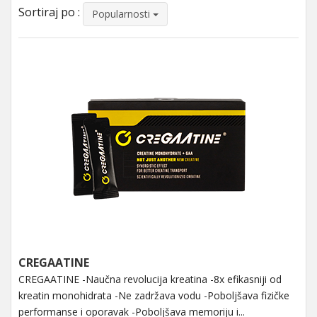
Sortiraj po :
Popularnosti
CREGAATINE
CREGAATINE -Naučna revolucija kreatina -8x efikasniji od
kreatin monohidrata -Ne zadržava vodu -Poboljšava fizičke
performanse i oporavak -Poboljšava memoriju i...