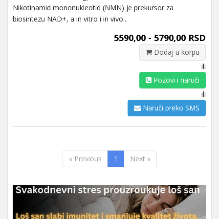
Nikotinamid mononukleotid (NMN) je prekursor za
biosintezu NAD+, a in vitro i in vivo...
5590,00 - 5790,00 RSD
Dodaj u korpu
ili
Pozovi i naruči
ili
Naruči preko SMS
« Previous
1
Next »