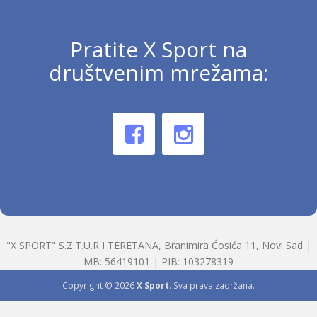
Pratite X Sport na
društvenim mrežama:
"X SPORT" S.Z.T.U.R I TERETANA, Branimira Ćosića 11, Novi Sad |
MB: 56419101 | PIB: 103278319
Copyright © 2026
X Sport
. Sva prava zadržana.