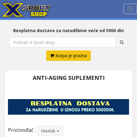
Me
Besplatna dostava za narudžbine veće od 5000 din
Korpa je prazna
ANTI-AGING SUPLEMENTI
Proizvođač :
Maxlab