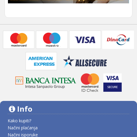
Info
Kako kupiti?
Načini plaćanja
Načini isporuke