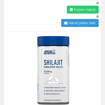
ili
Pozovi i naruči
ili
Naruči preko SMS