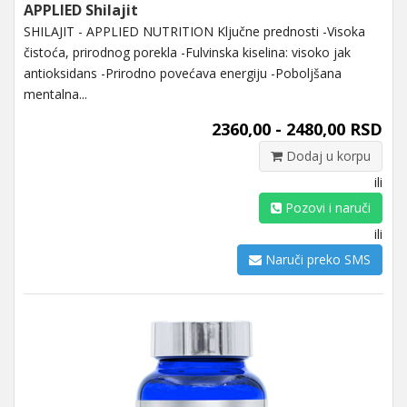
APPLIED Shilajit
SHILAJIT - APPLIED NUTRITION Ključne prednosti -Visoka
čistoća, prirodnog porekla -Fulvinska kiselina: visoko jak
antioksidans -Prirodno povećava energiju -Poboljšana
mentalna...
2360,00 - 2480,00 RSD
Dodaj u korpu
ili
Pozovi i naruči
ili
Naruči preko SMS