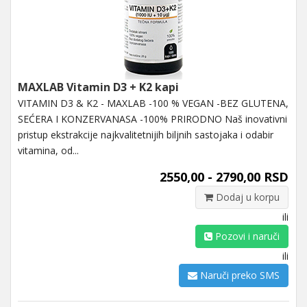
MAXLAB Vitamin D3 + K2 kapi
VITAMIN D3 & K2 - MAXLAB -100 % VEGAN -BEZ GLUTENA,
SEĆERA I KONZERVANASA -100% PRIRODNO Naš inovativni
pristup ekstrakcije najkvalitetnijih biljnih sastojaka i odabir
vitamina, od...
2550,00 - 2790,00 RSD
Dodaj u korpu
ili
Pozovi i naruči
ili
Naruči preko SMS