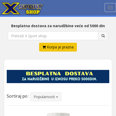
Me
Besplatna dostava za narudžbine veće od 5000 din
Korpa je prazna
Sortiraj po :
Popularnosti