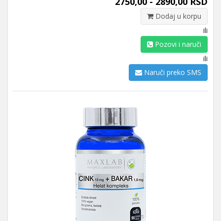
2750,00 - 2890,00 RSD
Dodaj u korpu
ili
Pozovi i naruči
ili
Naruči preko SMS