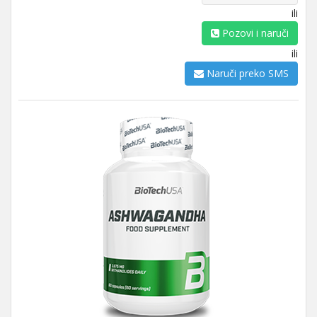
ili
Pozovi i naruči
ili
Naruči preko SMS