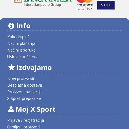
Info
Kako kupiti?
Načini plaćanja
Načini isporuke
Uslovi korišćenja
Izdvajamo
Novi proizvodi
Besplatna dostava
Proizvodi na akciji
X Sport preporuke
Moj X Sport
Prijava / registracija
Omiljeni proizvodi