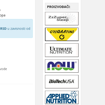
PROIZVOĐAČI:
a
hopa
 RSD
u zavisnosti od
zvode