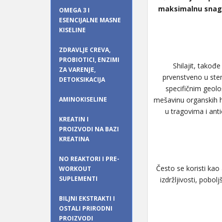
maksimalnu snagu 
OMEGA 3 I
ESENCIJALNE MASNE
KISELINE
ZDRAVLJE CREVA,
PROBIOTICI, ENZIMI
Shilajit, takođ
ZA VARENJE,
prvenstveno u sten
DETOKSIKACIJA
specifičnim geološ
AMINOKISELINE
mešavinu organskih hu
u tragovima i anti
KREATIN I
PROIZVODI NA BAZI
KREATINA
NO REAKTORI I PRE-
Često se koristi kao 
WORKOUT
SUPLEMENTI
izdržljivosti, pobo
BILJNI EKSTRAKTI I
OSTALI PRIRODNI
PROIZVODI