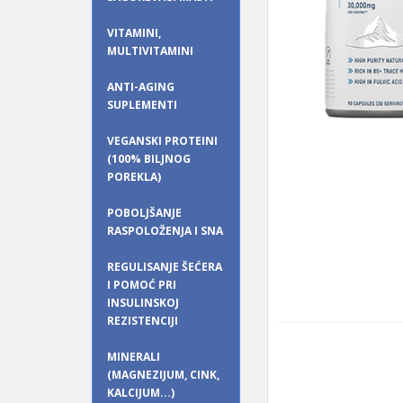
VITAMINI,
MULTIVITAMINI
ANTI-AGING
SUPLEMENTI
VEGANSKI PROTEINI
(100% BILJNOG
POREKLA)
POBOLJŠANJE
RASPOLOŽENJA I SNA
REGULISANJE ŠEĆERA
I POMOĆ PRI
INSULINSKOJ
REZISTENCIJI
MINERALI
(MAGNEZIJUM, CINK,
KALCIJUM...)