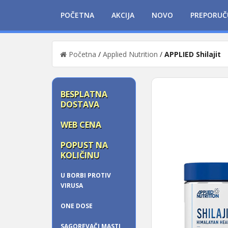
POČETNA
AKCIJA
NOVO
PREPORUČ
Početna
/
Applied Nutrition
/
APPLIED Shilajit
BESPLATNA
DOSTAVA
WEB CENA
POPUST NA
KOLIČINU
U BORBI PROTIV
VIRUSA
ONE DOSE
SAGOREVAČI MASTI