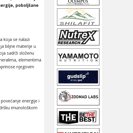
ergije, poboljšane
a koja se nalazi
a biljne materije u
koja sadrži složenu
mineralima, elementima
 doprinose njegovim
 povećanje energije i
 podršku imunološkom