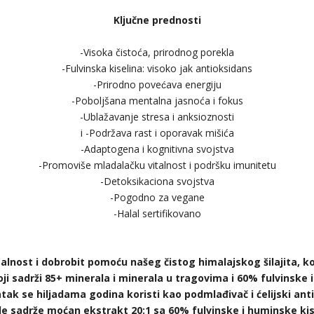
Ključne prednosti
-Visoka čistoća, prirodnog porekla
-Fulvinska kiselina: visoko jak antioksidans
-Prirodno povećava energiju
-Poboljšana mentalna jasnoća i fokus
-Ublažavanje stresa i anksioznosti
i -Podržava rast i oporavak mišića
-Adaptogena i kognitivna svojstva
-Promoviše mladalačku vitalnost i podršku imunitetu
-Detoksikaciona svojstva
-Pogodno za vegane
-Halal sertifikovano
talnost i dobrobit pomoću našeg čistog himalajskog šilajita, ko
ji sadrži 85+ minerala i minerala u tragovima i 60% fulvinske 
tak se hiljadama godina koristi kao podmlađivač i ćelijski ant
le sadrže moćan ekstrakt 20:1 sa 60% fulvinske i huminske kis