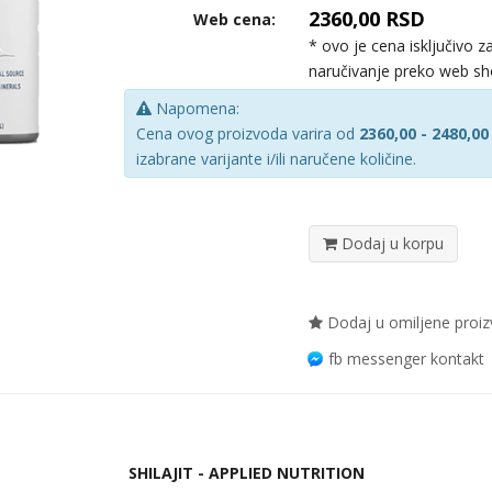
2360,00 RSD
Web cena:
* ovo je cena isključivo z
naručivanje preko web s
Napomena:
Cena ovog proizvoda varira od
2360,00 - 2480,00
izabrane varijante i/ili naručene količine.
Dodaj u korpu
Dodaj u omiljene proi
fb messenger kontakt
SHILAJIT - APPLIED NUTRITION