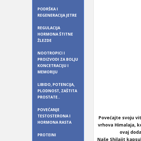
PODRŠKA I
REGENERACIJA JETRE
REGULACIJA
HORMONA ŠTITNE
ŽLEZDE
NOOTROPICI I
PROIZVODI ZA BOLJU
KONCETRACIJU I
MEMORIJU
LIBIDO, POTENCIJA,
PLODNOST, ZAŠTITA
PROSTATE..
POVEĆANJE
TESTOSTERONA I
Povećajte svoju vi
HORMONA RASTA
vrhova Himalaja, ko
ovaj doda
PROTEINI
Naše Shilajit kapsu