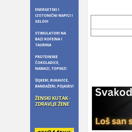
ENERGETSKI I
IZOTONIČNI NAPICI I
GELOVI
STIMULATORI NA
BAZI KOFEINA I
TAURINA
PROTEINSKE
ČOKOLADICE,
NAMAZI, TOPINZI
ŠEJKERI, RUKAVICE,
BANDAŽERI, POJASEVI
ŽENSKI KUTAK -
ZDRAVLJE ŽENE