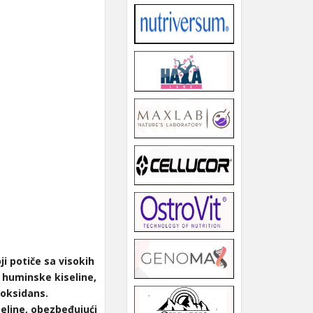
ji potiče sa visokih
i huminske kiseline,
ioksidans.
eline, obezbeđujući