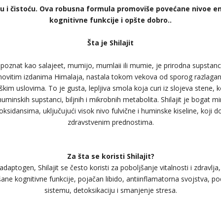
i čistoću. Ova robusna formula promoviše povećane nivoe en
kognitivne funkcije i opšte dobro..
Šta je Shilajit
e poznat kao salajeet, mumijo, mumlaii ili mumie, je prirodna supstanc
ovitim izdanima Himalaja, nastala tokom vekova od sporog razlaganj
kim uslovima. To je gusta, lepljiva smola koja curi iz slojeva stene, 
minskih supstanci, biljnih i mikrobnih metabolita. Shilajit je bogat 
oksidansima, uključujući visok nivo fulvične i huminske kiseline, koji
zdravstvenim prednostima.
Za šta se koristi Shilajit?
adaptogen, Shilajit se često koristi za poboljšanje vitalnosti i zdravlja,
ljšane kognitivne funkcije, pojačan libido, antiinflamatorna svojstva,
sistemu, detoksikaciju i smanjenje stresa.