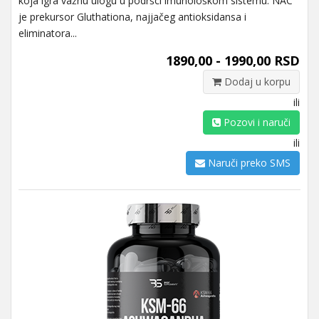
koja igra važnu ulogu u podršci imunološkom sistemu. NAC
je prekursor Gluthationa, najjačeg antioksidansa i
eliminatora...
1890,00 - 1990,00 RSD
Dodaj u korpu
ili
Pozovi i naruči
ili
Naruči preko SMS