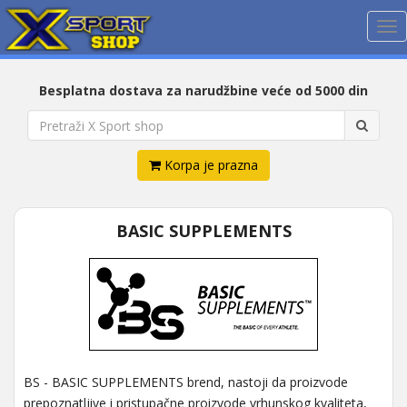
Me
Besplatna dostava za narudžbine veće od 5000 din
Korpa je prazna
BASIC SUPPLEMENTS
BS - BASIC SUPPLEMENTS brend, nastoji da proizvode
prepoznatljive i pristupačne proizvode vrhunskog kvaliteta,