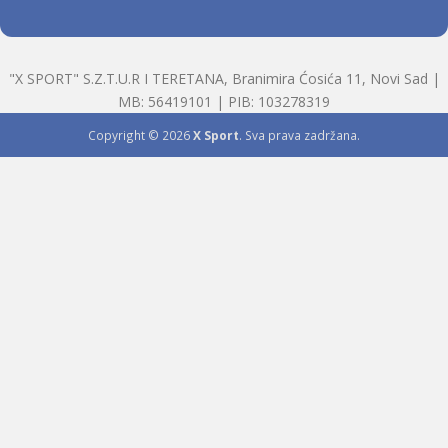
"X SPORT" S.Z.T.U.R I TERETANA, Branimira Ćosića 11, Novi Sad |
MB: 56419101 | PIB: 103278319
Copyright © 2026
X Sport
. Sva prava zadržana.