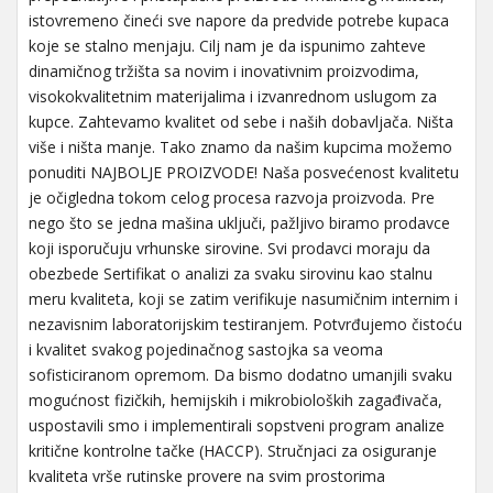
istovremeno čineći sve napore da predvide potrebe kupaca
koje se stalno menjaju. Cilj nam je da ispunimo zahteve
dinamičnog tržišta sa novim i inovativnim proizvodima,
visokokvalitetnim materijalima i izvanrednom uslugom za
kupce. Zahtevamo kvalitet od sebe i naših dobavljača. Ništa
više i ništa manje. Tako znamo da našim kupcima možemo
ponuditi NAJBOLJE PROIZVODE! Naša posvećenost kvalitetu
je očigledna tokom celog procesa razvoja proizvoda. Pre
nego što se jedna mašina uključi, pažljivo biramo prodavce
koji isporučuju vrhunske sirovine. Svi prodavci moraju da
obezbede Sertifikat o analizi za svaku sirovinu kao stalnu
meru kvaliteta, koji se zatim verifikuje nasumičnim internim i
nezavisnim laboratorijskim testiranjem. Potvrđujemo čistoću
i kvalitet svakog pojedinačnog sastojka sa veoma
sofisticiranom opremom. Da bismo dodatno umanjili svaku
mogućnost fizičkih, hemijskih i mikrobioloških zagađivača,
uspostavili smo i implementirali sopstveni program analize
kritične kontrolne tačke (HACCP). Stručnjaci za osiguranje
kvaliteta vrše rutinske provere na svim prostorima