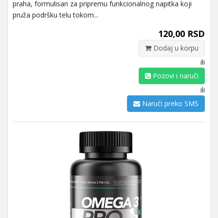
praha, formulisan za pripremu funkcionalnog napitka koji
pruža podršku telu tokom...
120,00 RSD
Dodaj u korpu
ili
Pozovi i naruči
ili
Naruči preko SMS