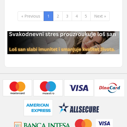
« Previous
1
2
3
4
5
Next »