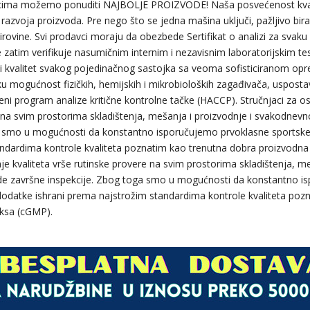
ima možemo ponuditi NAJBOLJE PROIZVODE! Naša posvećenost kvali
azvoja proizvoda. Pre nego što se jedna mašina uključi, pažljivo bi
irovine. Svi prodavci moraju da obezbede Sertifikat o analizi za svaku 
e zatim verifikuje nasumičnim internim i nezavisnim laboratorijskim te
i kvalitet svakog pojedinačnog sastojka sa veoma sofisticiranom o
u mogućnost fizičkih, hemijskih i mikrobioloških zagađivača, uspostav
eni program analize kritične kontrolne tačke (HACCP). Stručnjaci za os
 na svim prostorima skladištenja, mešanja i proizvodnje i svakodnev
a smo u mogućnosti da konstantno isporučujemo prvoklasne sportske
ndardima kontrole kvaliteta poznatim kao trenutna dobra proizvodna
nje kvaliteta vrše rutinske provere na svim prostorima skladištenja, me
e završne inspekcije. Zbog toga smo u mogućnosti da konstantno i
dodatke ishrani prema najstrožim standardima kontrole kvaliteta poz
ksa (cGMP).