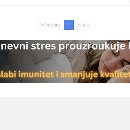
« Previous
1
Next »