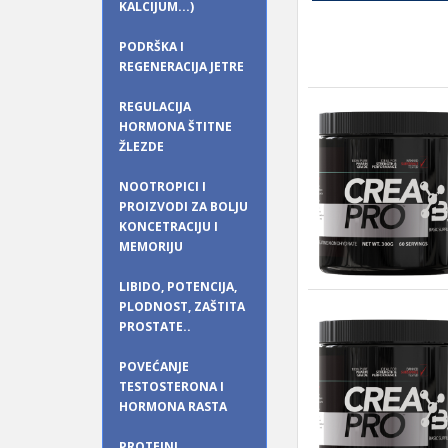
KALCIJUM...)
PODRŠKA I
REGENERACIJA JETRE
REGULACIJA
HORMONA ŠTITNE
ŽLEZDE
NOOTROPICI I
PROIZVODI ZA BOLJU
KONCETRACIJU I
MEMORIJU
LIBIDO, POTENCIJA,
PLODNOST, ZAŠTITA
PROSTATE..
POVEĆANJE
TESTOSTERONA I
HORMONA RASTA
PROTEINI