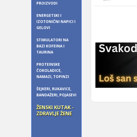
PROIZVODI
ENERGETSKI I
IZOTONIČNI NAPICI I
GELOVI
STIMULATORI NA
BAZI KOFEINA I
TAURINA
PROTEINSKE
ČOKOLADICE,
NAMAZI, TOPINZI
ŠEJKERI, RUKAVICE,
BANDAŽERI, POJASEVI
ŽENSKI KUTAK -
ZDRAVLJE ŽENE