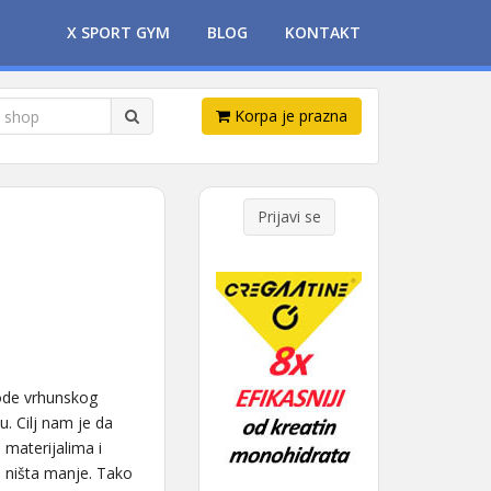
X SPORT GYM
BLOG
KONTAKT
Korpa je prazna
Prijavi se
vode vrhunskog
. Cilj nam je da
 materijalima i
i ništa manje. Tako