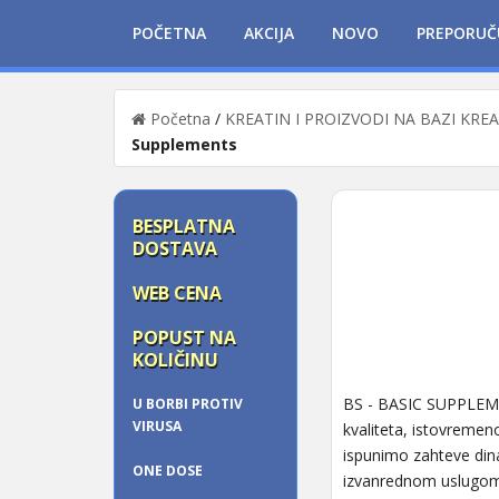
POČETNA
AKCIJA
NOVO
PREPORUČ
Početna
/
KREATIN I PROIZVODI NA BAZI KRE
Supplements
BESPLATNA
DOSTAVA
WEB CENA
POPUST NA
KOLIČINU
BS - BASIC SUPPLEMEN
U BORBI PROTIV
VIRUSA
kvaliteta, istovremen
ispunimo zahteve dina
ONE DOSE
izvanrednom uslugom z