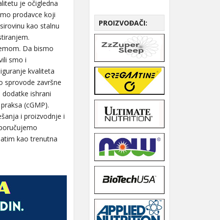
tetu je očigledna
ramo prodavce koji
PROIZVOĐAČI:
sirovinu kao stalnu
stiranjem.
premom. Da bismo
ili smo i
iguranje kvaliteta
no sprovode završne
 dodatke ishrani
 praksa (cGMP).
šanja i proizvodnje i
sporučujemo
natim kao trenutna