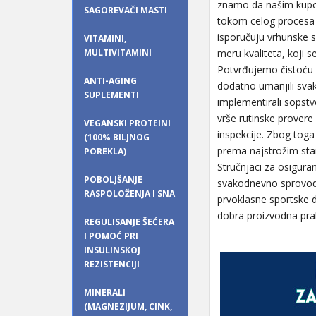
znamo da našim kupc
SAGOREVAČI MASTI
tokom celog procesa r
isporučuju vrhunske s
VITAMINI,
MULTIVITAMINI
meru kvaliteta, koji s
Potvrđujemo čistoću 
ANTI-AGING
dodatno umanjili svak
SUPLEMENTI
implementirali sopstv
vrše rutinske provere
VEGANSKI PROTEINI
inspekcije. Zbog tog
(100% BILJNOG
prema najstrožim sta
POREKLA)
Stručnjaci za osigura
POBOLJŠANJE
svakodnevno sprovod
RASPOLOŽENJA I SNA
prvoklasne sportske 
dobra proizvodna pra
REGULISANJE ŠEĆERA
I POMOĆ PRI
INSULINSKOJ
REZISTENCIJI
MINERALI
(MAGNEZIJUM, CINK,