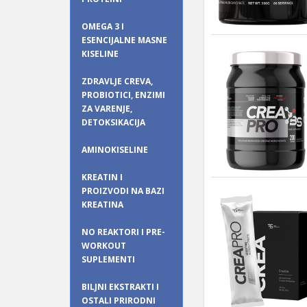
OMEGA 3 I
ESENCIJALNE MASNE
KISELINE
ZDRAVLJE CREVA,
PROBIOTICI, ENZIMI
ZA VARENJE,
DETOKSIKACIJA
AMINOKISELINE
KREATIN I
PROIZVODI NA BAZI
KREATINA
NO REAKTORI I PRE-
WORKOUT
SUPLEMENTI
BILJNI EKSTRAKTI I
OSTALI PRIRODNI