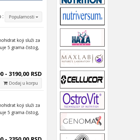
 :
Popularnosti
idrat koji služi za
uje 5 grama čistog,
0 - 3190,00 RSD
Dodaj u korpu
idrat koji služi za
uje 5 grama čistog,
0 - 2350,00 RSD