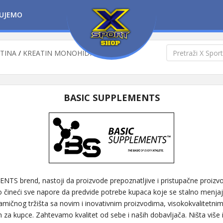
UJEMO
ATINA
/
KREATIN MONOHIDRAT
/
Basic
BASIC SUPPLEMENTS
TS brend, nastoji da proizvode prepoznatljive i pristupačne proiz
o čineći sve napore da predvide potrebe kupaca koje se stalno menjaju
mičnog tržišta sa novim i inovativnim proizvodima, visokokvalitetnim
a kupce. Zahtevamo kvalitet od sebe i naših dobavljača. Ništa više 