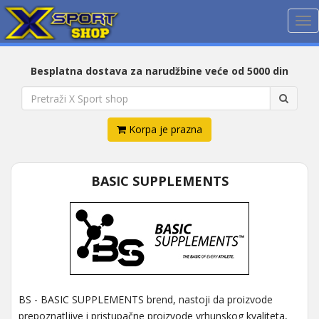
Me
Besplatna dostava za narudžbine veće od 5000 din
Korpa je prazna
BASIC SUPPLEMENTS
BS - BASIC SUPPLEMENTS brend, nastoji da proizvode
prepoznatljive i pristupačne proizvode vrhunskog kvaliteta,