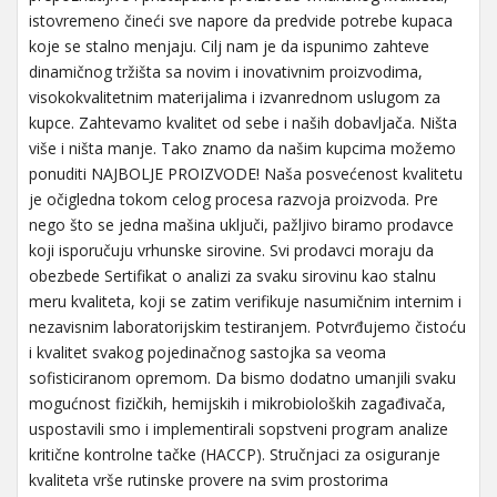
istovremeno čineći sve napore da predvide potrebe kupaca
koje se stalno menjaju. Cilj nam je da ispunimo zahteve
dinamičnog tržišta sa novim i inovativnim proizvodima,
visokokvalitetnim materijalima i izvanrednom uslugom za
kupce. Zahtevamo kvalitet od sebe i naših dobavljača. Ništa
više i ništa manje. Tako znamo da našim kupcima možemo
ponuditi NAJBOLJE PROIZVODE! Naša posvećenost kvalitetu
je očigledna tokom celog procesa razvoja proizvoda. Pre
nego što se jedna mašina uključi, pažljivo biramo prodavce
koji isporučuju vrhunske sirovine. Svi prodavci moraju da
obezbede Sertifikat o analizi za svaku sirovinu kao stalnu
meru kvaliteta, koji se zatim verifikuje nasumičnim internim i
nezavisnim laboratorijskim testiranjem. Potvrđujemo čistoću
i kvalitet svakog pojedinačnog sastojka sa veoma
sofisticiranom opremom. Da bismo dodatno umanjili svaku
mogućnost fizičkih, hemijskih i mikrobioloških zagađivača,
uspostavili smo i implementirali sopstveni program analize
kritične kontrolne tačke (HACCP). Stručnjaci za osiguranje
kvaliteta vrše rutinske provere na svim prostorima