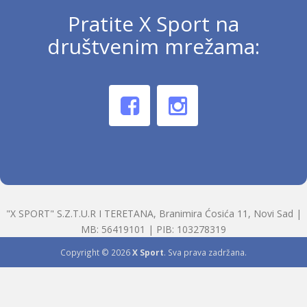
Pratite X Sport na
društvenim mrežama:
"X SPORT" S.Z.T.U.R I TERETANA, Branimira Ćosića 11, Novi Sad |
MB: 56419101 | PIB: 103278319
Copyright © 2026
X Sport
. Sva prava zadržana.