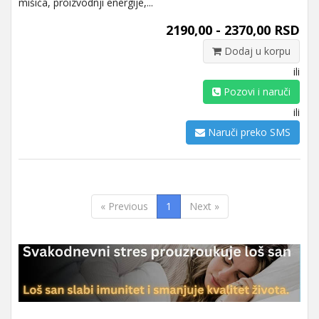
mišića, proizvodnji energije,...
2190,00 - 2370,00 RSD
Dodaj u korpu
ili
Pozovi i naruči
ili
Naruči preko SMS
« Previous
1
Next »