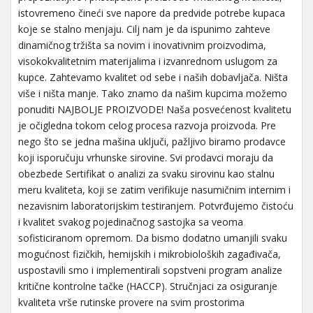
istovremeno čineći sve napore da predvide potrebe kupaca
koje se stalno menjaju. Cilj nam je da ispunimo zahteve
dinamičnog tržišta sa novim i inovativnim proizvodima,
visokokvalitetnim materijalima i izvanrednom uslugom za
kupce. Zahtevamo kvalitet od sebe i naših dobavljača. Ništa
više i ništa manje. Tako znamo da našim kupcima možemo
ponuditi NAJBOLJE PROIZVODE! Naša posvećenost kvalitetu
je očigledna tokom celog procesa razvoja proizvoda. Pre
nego što se jedna mašina uključi, pažljivo biramo prodavce
koji isporučuju vrhunske sirovine. Svi prodavci moraju da
obezbede Sertifikat o analizi za svaku sirovinu kao stalnu
meru kvaliteta, koji se zatim verifikuje nasumičnim internim i
nezavisnim laboratorijskim testiranjem. Potvrđujemo čistoću
i kvalitet svakog pojedinačnog sastojka sa veoma
sofisticiranom opremom. Da bismo dodatno umanjili svaku
mogućnost fizičkih, hemijskih i mikrobioloških zagađivača,
uspostavili smo i implementirali sopstveni program analize
kritične kontrolne tačke (HACCP). Stručnjaci za osiguranje
kvaliteta vrše rutinske provere na svim prostorima