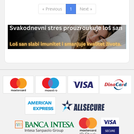
« Previous
1
Next »