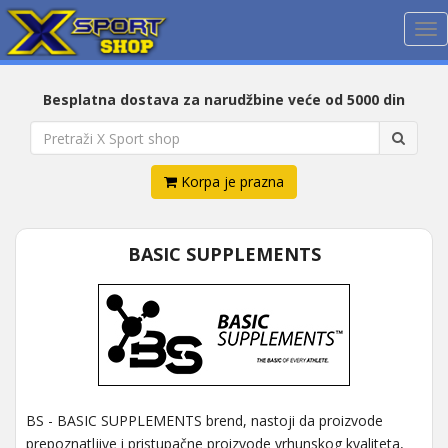
Me
Besplatna dostava za narudžbine veće od 5000 din
Korpa je prazna
BASIC SUPPLEMENTS
BS - BASIC SUPPLEMENTS brend, nastoji da proizvode
prepoznatljive i pristupačne proizvode vrhunskog kvaliteta,