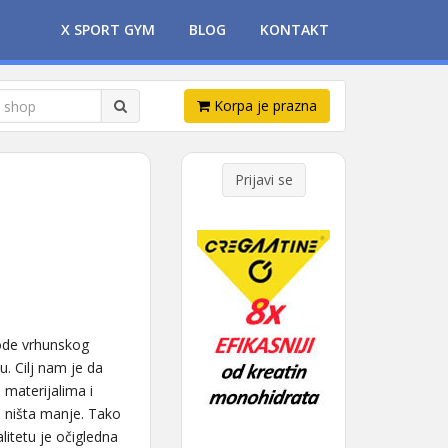
X SPORT GYM
BLOG
KONTAKT
Korpa je prazna
Prijavi se
vode vrhunskog
. Cilj nam je da
 materijalima i
i ništa manje. Tako
tetu je očigledna