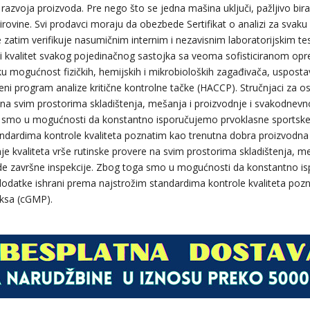
azvoja proizvoda. Pre nego što se jedna mašina uključi, pažljivo bi
irovine. Svi prodavci moraju da obezbede Sertifikat o analizi za svaku 
e zatim verifikuje nasumičnim internim i nezavisnim laboratorijskim te
i kvalitet svakog pojedinačnog sastojka sa veoma sofisticiranom o
u mogućnost fizičkih, hemijskih i mikrobioloških zagađivača, uspostav
eni program analize kritične kontrolne tačke (HACCP). Stručnjaci za os
 na svim prostorima skladištenja, mešanja i proizvodnje i svakodnev
a smo u mogućnosti da konstantno isporučujemo prvoklasne sportske
ndardima kontrole kvaliteta poznatim kao trenutna dobra proizvodna
nje kvaliteta vrše rutinske provere na svim prostorima skladištenja, me
e završne inspekcije. Zbog toga smo u mogućnosti da konstantno i
dodatke ishrani prema najstrožim standardima kontrole kvaliteta poz
ksa (cGMP).