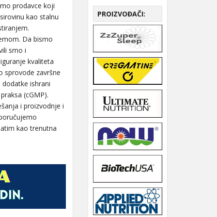
ramo prodavce koji
PROIZVOĐAČI:
sirovinu kao stalnu
stiranjem.
premom. Da bismo
ili smo i
iguranje kvaliteta
no sprovode završne
 dodatke ishrani
 praksa (cGMP).
šanja i proizvodnje i
sporučujemo
natim kao trenutna