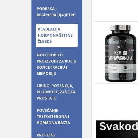
PODRŠKA I
REGENERACIJA JETRE
REGULACIJA
HORMONA ŠTITNE
ŽLEZDE
NOOTROPICI I
PROIZVODI ZA BOLJU
KONCETRACIJU I
MEMORIJU
LIBIDO, POTENCIJA,
PLODNOST, ZAŠTITA
PROSTATE..
POVEĆANJE
TESTOSTERONA I
HORMONA RASTA
PROTEINI