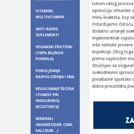
tokom celog procesa r
isporučuju vrhunske s
VITAMINI,
MULTIVITAMINI
meru kvaliteta, koji s
Potvrđujemo čistoću 
ANTI-AGING
dodatno umanjili svak
SUPLEMENTI
implementirali sopstv
vrše rutinske provere
VEGANSKI PROTEINI
inspekcije. Zbog tog
(100% BILJNOG
prema najstrožim sta
POREKLA)
Stručnjaci za osigura
POBOLJŠANJE
svakodnevno sprovod
RASPOLOŽENJA I SNA
prvoklasne sportske 
dobra proizvodna pra
REGULISANJE ŠEĆERA
I POMOĆ PRI
INSULINSKOJ
REZISTENCIJI
MINERALI
(MAGNEZIJUM, CINK,
KALCIJUM...)