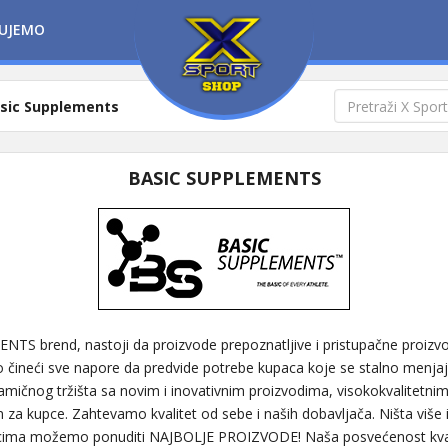
UJEMO
sic Supplements
BASIC SUPPLEMENTS
TS brend, nastoji da proizvode prepoznatljive i pristupačne proiz
o čineći sve napore da predvide potrebe kupaca koje se stalno menjaju
mičnog tržišta sa novim i inovativnim proizvodima, visokokvalitetnim
a kupce. Zahtevamo kvalitet od sebe i naših dobavljača. Ništa više 
ima možemo ponuditi NAJBOLJE PROIZVODE! Naša posvećenost kvali