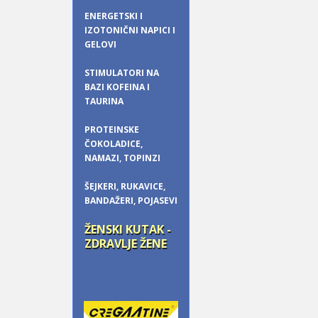
ENERGETSKI I
IZOTONIČNI NAPICI I
GELOVI
STIMULATORI NA
BAZI KOFEINA I
TAURINA
PROTEINSKE
ČOKOLADICE,
NAMAZI, TOPINZI
ŠEJKERI, RUKAVICE,
BANDAŽERI, POJASEVI
ŽENSKI KUTAK -
ZDRAVLJE ŽENE