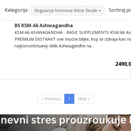
Kategorija :
Sortiraj po
Regulacija hormona štitne žlezde
BS KSM-66 Ashwagandha
KSM-66 ASHWAGANDHA - BASIC SUPPLEMENTS KSM-66 As
PREMIUM EKSTRAKT ove moćne biljke, koji se izdvaja kao naje
najkoncentrisaniji oblik Ashwagandhe na...
2490,0
« Previous
1
Next »