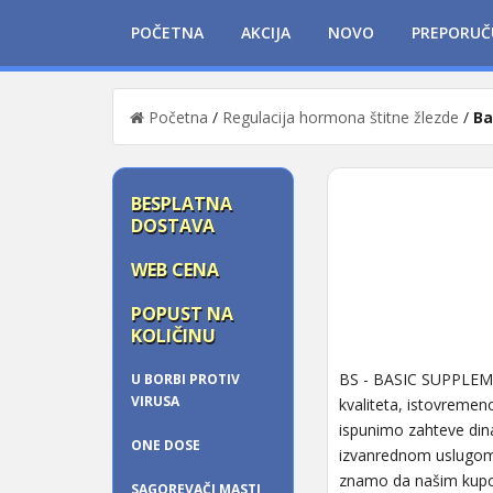
POČETNA
AKCIJA
NOVO
PREPORUČ
Početna
/
Regulacija hormona štitne žlezde
/
Ba
BESPLATNA
DOSTAVA
WEB CENA
POPUST NA
KOLIČINU
BS - BASIC SUPPLEMEN
U BORBI PROTIV
VIRUSA
kvaliteta, istovremen
ispunimo zahteve dina
ONE DOSE
izvanrednom uslugom z
znamo da našim kupc
SAGOREVAČI MASTI