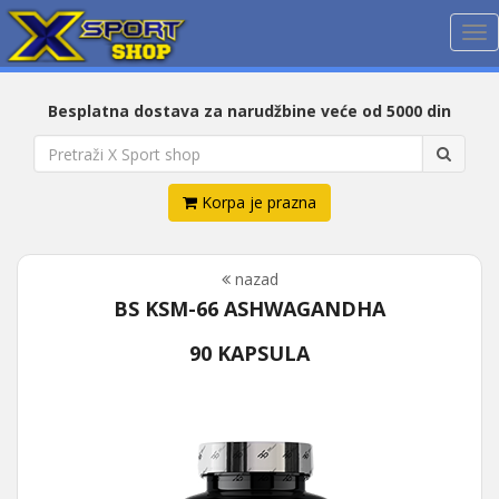
Me
Besplatna dostava za narudžbine veće od 5000 din
Korpa je prazna
nazad
BS KSM-66 ASHWAGANDHA
90 KAPSULA