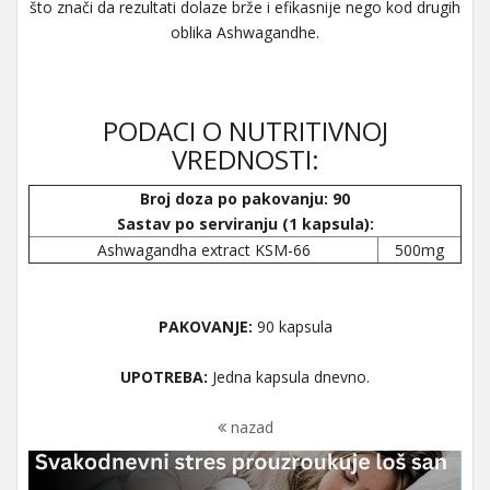
što znači da rezultati dolaze brže i efikasnije nego kod drugih
oblika Ashwagandhe.
PODACI O NUTRITIVNOJ
VREDNOSTI:
Broj doza po pakovanju: 90
Sastav po serviranju (1 kapsula):
Ashwagandha extract KSM-66
500mg
PAKOVANJE:
90 kapsula
UPOTREBA:
Jedna kapsula dnevno.
nazad