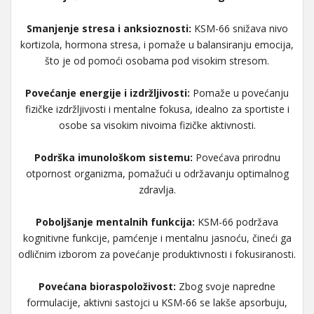
Smanjenje stresa i anksioznosti:
KSM-66 snižava nivo
kortizola, hormona stresa, i pomaže u balansiranju emocija,
što je od pomoći osobama pod visokim stresom.
Povećanje energije i izdržljivosti:
Pomaže u povećanju
fizičke izdržljivosti i mentalne fokusa, idealno za sportiste i
osobe sa visokim nivoima fizičke aktivnosti.
Podrška imunološkom sistemu:
Povećava prirodnu
otpornost organizma, pomažući u održavanju optimalnog
zdravlja.
Poboljšanje mentalnih funkcija:
KSM-66 podržava
kognitivne funkcije, pamćenje i mentalnu jasnoću, čineći ga
odličnim izborom za povećanje produktivnosti i fokusiranosti.
Povećana bioraspoloživost:
Zbog svoje napredne
formulacije, aktivni sastojci u KSM-66 se lakše apsorbuju,