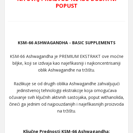
POPUST
KSM-66 ASHWAGANDHA - BASIC SUPPLEMENTS
KSM-66 Ashwagandha je PREMIUM EKSTRAKT ove moćne
biljke, koji se izdvaja kao najefikasniji i najkoncentrisaniji
oblik Ashwagandhe na tržištu.
Razlikuje se od drugih oblika Ashwagandhe zahvaljujući
jedinstvenoj tehnologiji ekstrakcije koja omogućava
očuvanje svih ključnih aktivnih sastojaka, poput withanolida,
čineći ga jednim od najpouzdanijih i najefikasnijih proizvoda
na tržištu.
Ključne Prednosti KSM-66 Ashwagandha: