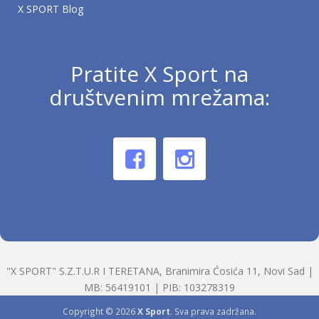
X SPORT Blog
Pratite X Sport na
društvenim mrežama:
"X SPORT" S.Z.T.U.R I TERETANA, Branimira Ćosića 11, Novi Sad |
MB: 56419101 | PIB: 103278319
Copyright © 2026
X Sport
. Sva prava zadržana.