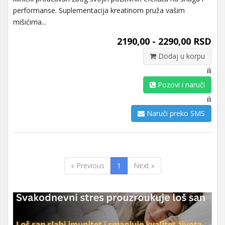
performanse. Suplementacija kreatinom pruža vašim
mišićima...
2190,00 - 2290,00 RSD
Dodaj u korpu
ili
Pozovi i naruči
ili
Naruči preko SMS
« Previous
1
Next »