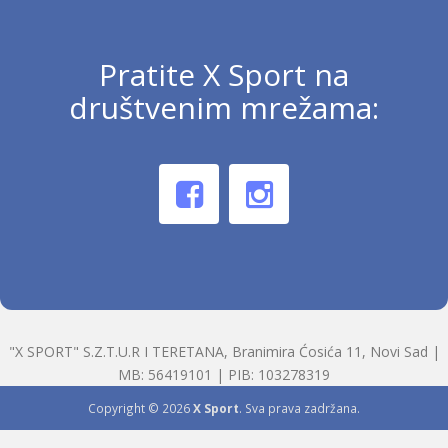
Pratite X Sport na
društvenim mrežama:
"X SPORT" S.Z.T.U.R I TERETANA, Branimira Ćosića 11, Novi Sad |
MB: 56419101 | PIB: 103278319
Copyright © 2026
X Sport
. Sva prava zadržana.