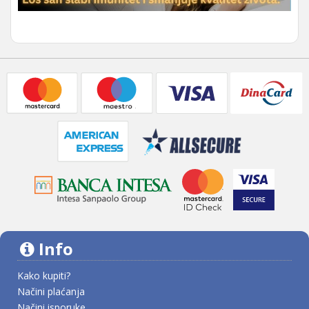
Info
Kako kupiti?
Načini plaćanja
Načini isporuke