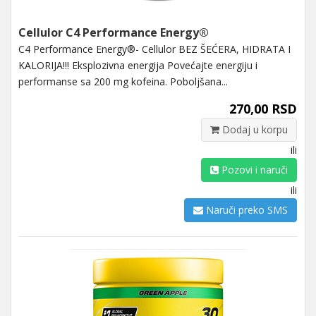
Cellulor C4 Performance Energy®
C4 Performance Energy®- Cellulor BEZ ŠEĆERA, HIDRATA I
KALORIJA!!! Eksplozivna energija Povećajte energiju i
performanse sa 200 mg kofeina. Poboljšana...
270,00 RSD
Dodaj u korpu
ili
Pozovi i naruči
ili
Naruči preko SMS