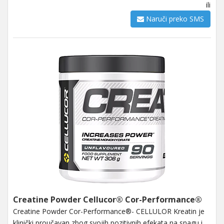
ili
Naruči preko SMS
Creatine Powder Cellucor® Cor-Performance®
Creatine Powder Cor-Performance®- CELLULOR Kreatin je
klinički proučavan zbog svojih pozitivnih efekata na snagu i