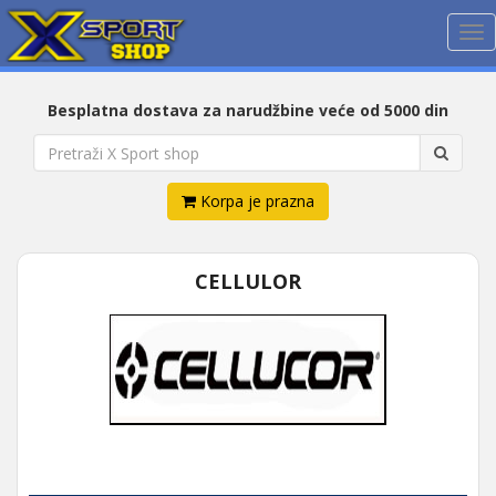
Me
Besplatna dostava za narudžbine veće od 5000 din
Korpa je prazna
CELLULOR