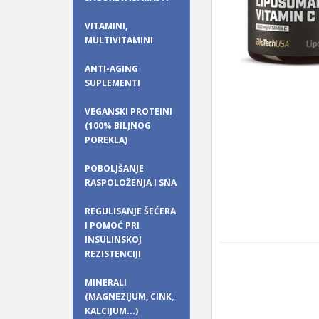
VITAMINI,
MULTIVITAMINI
ANTI-AGING
SUPLEMENTI
VEGANSKI PROTEINI
(100% BILJNOG
POREKLA)
POBOLJŠANJE
RASPOLOŽENJA I SNA
REGULISANJE ŠEĆERA
I POMOĆ PRI
INSULINSKOJ
REZISTENCIJI
MINERALI
(MAGNEZIJUM, CINK,
KALCIJUM...)