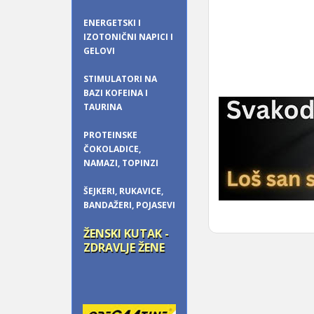
ENERGETSKI I
IZOTONIČNI NAPICI I
GELOVI
STIMULATORI NA
BAZI KOFEINA I
TAURINA
PROTEINSKE
ČOKOLADICE,
NAMAZI, TOPINZI
ŠEJKERI, RUKAVICE,
BANDAŽERI, POJASEVI
ŽENSKI KUTAK -
ZDRAVLJE ŽENE