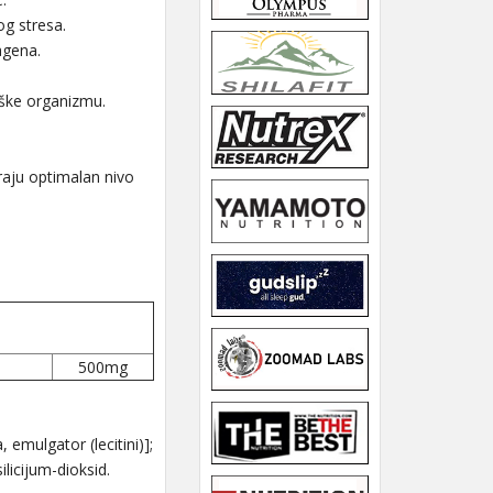
og stresa.
agena.
ške organizmu.
raju optimalan nivo
500mg
 emulgator (lecitini)];
licijum-dioksid.