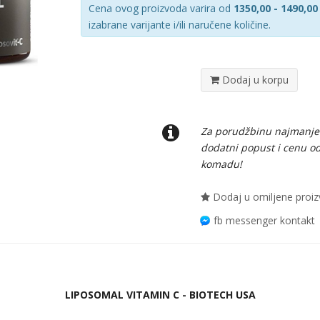
Cena ovog proizvoda varira od
1350,00 - 1490,00
izabrane varijante i/ili naručene količine.
Dodaj u korpu
Za porudžbinu najmanj
dodatni popust i cenu o
komadu!
Dodaj u omiljene proi
fb messenger kontakt
LIPOSOMAL VITAMIN C - BIOTECH USA