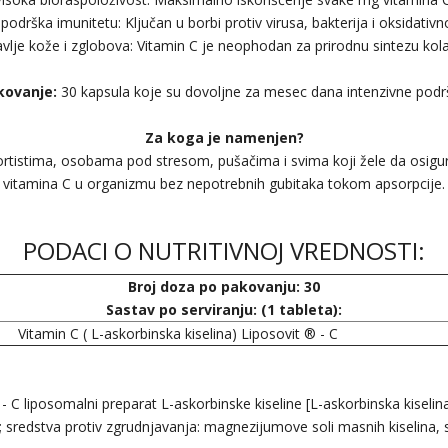
podrška imunitetu: Ključan u borbi protiv virusa, bakterija i oksidativn
avlje kože i zglobova: Vitamin C je neophodan za prirodnu sintezu kol
kovanje:
30 kapsula koje su dovoljne za mesec dana intenzivne podr
Za koga je namenjen?
rtistima, osobama pod stresom, pušačima i svima koji žele da osigu
vitamina C u organizmu bez nepotrebnih gubitaka tokom apsorpcije.
PODACI O NUTRITIVNOJ VREDNOSTI:
Broj doza po pakovanju: 30
Sastav po serviranju: (1 tableta):
Vitamin C ( L-askorbinska kiselina) Liposovit ® - C
- C liposomalni preparat L-askorbinske kiseline [L-askorbinska kiselina,
n; sredstva protiv zgrudnjavanja: magnezijumove soli masnih kiselina, si