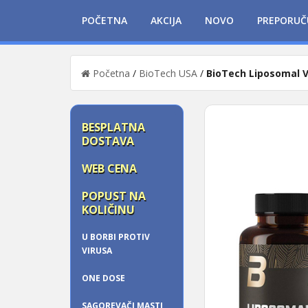
POČETNA
AKCIJA
NOVO
PREPORUČ
Početna
/
BioTech USA
/
BioTech Liposomal V
BESPLATNA
DOSTAVA
WEB CENA
POPUST NA
KOLIČINU
U BORBI PROTIV
VIRUSA
ONE DOSE
SAGOREVAČI MASTI