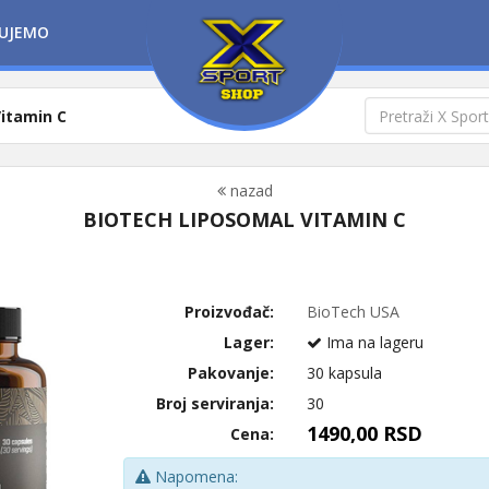
UJEMO
itamin C
nazad
BIOTECH LIPOSOMAL VITAMIN C
Proizvođač:
BioTech USA
Lager:
Ima na lageru
Pakovanje:
30 kapsula
Broj serviranja:
30
1490,00 RSD
Cena:
Napomena: