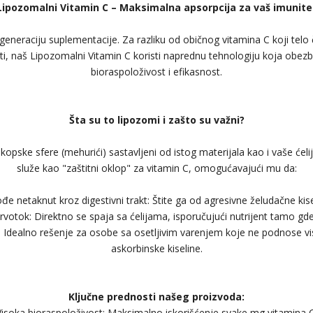
Lipozomalni Vitamin C – Maksimalna apsorpcija za vaš imunite
eneraciju suplementacije. Za razliku od običnog vitamina C koji telo 
sti, naš Lipozomalni Vitamin C koristi naprednu tehnologiju koja obez
bioraspoloživost i efikasnost.
Šta su to lipozomi i zašto su važni?
opske sfere (mehurići) sastavljeni od istog materijala kao i vaše će
služe kao "zaštitni oklop" za vitamin C, omogućavajući mu da:
ođe netaknut kroz digestivni trakt: Štite ga od agresivne želudačne kise
krvotok: Direktno se spaja sa ćelijama, isporučujući nutrijent tamo gde 
k: Idealno rešenje za osobe sa osetljivim varenjem koje ne podnose v
askorbinske kiseline.
Ključne prednosti našeg proizvoda:
Visoka bioraspoloživost: Maksimalno iskorišćenje svake mg vitamina C