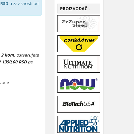
 RSD
u zavisnosti od
PROIZVOĐAČI:
e
2 kom.
ostvarujete
d
1350,00 RSD
po
zvode