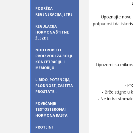
PODRŠKA I
REGENERACIJA JETRE
Upoznajte novu g
potpunosti da iskori
REGULACIJA
HORMONA ŠTITNE
ŽLEZDE
NOOTROPICI I
PROIZVODI ZA BOLJU
KONCETRACIJU I
Lipozomi su mikrosk
MEMORIJU
LIBIDO, POTENCIJA,
- Pr
PLODNOST, ZAŠTITA
PROSTATE..
- Brže stigne u 
- Ne iritira stoma
POVEĆANJE
TESTOSTERONA I
HORMONA RASTA
PROTEINI