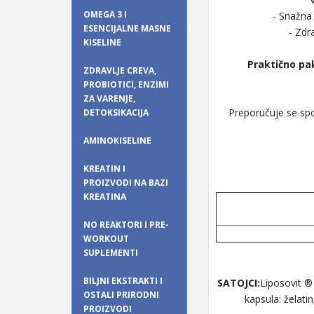
OMEGA 3 I
- Snažna 
ESENCIJALNE MASNE
- Zdr
KISELINE
Praktično pa
ZDRAVLJE CREVA,
PROBIOTICI, ENZIMI
ZA VARENJE,
Preporučuje se spo
DETOKSIKACIJA
AMINOKISELINE
KREATIN I
PROIZVODI NA BAZI
KREATINA
NO REAKTORI I PRE-
WORKOUT
SUPLEMENTI
BILJNI EKSTRAKTI I
SATOJCI:
Liposovit ® 
OSTALI PRIRODNI
kapsula: želati
PROIZVODI