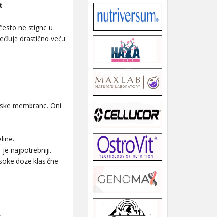
t
često ne stigne u
beđuje drastično veću
lijske membrane. Oni
line.
je najpotrebniji.
isoke doze klasične
.