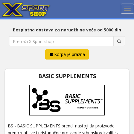
Me
Besplatna dostava za narudžbine veće od 5000 din
Korpa je prazna
BASIC SUPPLEMENTS
BS - BASIC SUPPLEMENTS brend, nastoji da proizvode
prepoznatljive i pristupačne proizvode vrhunskog kvaliteta,