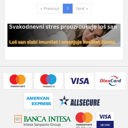
« Previous
1
Next »