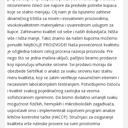
istovremeno čineći sve napore da predvide potrebe kupaca
koje se stalno menjaju. Cilj nam je da ispunimo zahteve
dinamičnog tržišta sa novim i inovativnim proizvodima,
visokokvalitetnim materijalima i izvanrednom uslugom za
kupce. Zahtevamo kvalitet od sebe i naših dobavljača. Ništa
više i ništa manje. Tako znamo da našim kupcima možemo
ponuditi NAJBOLJE PROIZVODE! Naša posvećenost kvalitetu
je očigledna tokom celog procesa razvoja proizvoda. Pre
nego što se jedna mašina uključi, pažljivo biramo prodavce
koji isporučuju vrhunske sirovine. Svi prodavci moraju da
obezbede Sertifikat o analizi za svaku sirovinu kao stalnu
meru kvaliteta, koji se zatim verifikuje nasumičnim internim i
nezavisnim laboratorijskim testiranjem. Potvrđujemo čistoću
i kvalitet svakog pojedinačnog sastojka sa veoma
sofisticiranom opremom. Da bismo dodatno umanjili svaku
mogućnost fizičkih, hemijskih i mikrobioloških zagađivača,
uspostavili smo i implementirali sopstveni program analize
kritične kontrolne tačke (HACCP). Stručnjaci za osiguranje
kvaliteta vrše rutinske provere na svim prostorima