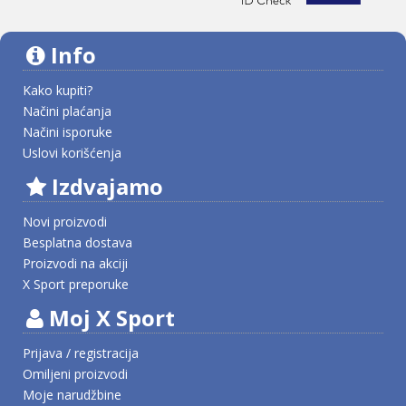
Info
Kako kupiti?
Načini plaćanja
Načini isporuke
Uslovi korišćenja
Izdvajamo
Novi proizvodi
Besplatna dostava
Proizvodi na akciji
X Sport preporuke
Moj X Sport
Prijava / registracija
Omiljeni proizvodi
Moje narudžbine