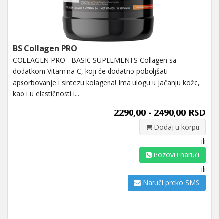
BS Collagen PRO
COLLAGEN PRO - BASIC SUPLEMENTS Collagen sa
dodatkom Vitamina C, koji će dodatno poboljšati
apsorbovanje i sintezu kolagena! Ima ulogu u jačanju kože,
kao i u elastičnosti i...
2290,00 - 2490,00 RSD
Dodaj u korpu
ili
Pozovi i naruči
ili
Naruči preko SMS