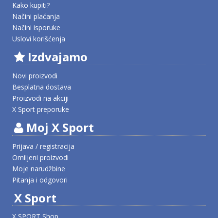
Kako kupiti?
Načini plaćanja
Načini isporuke
Uslovi korišćenja
Izdvajamo
Novi proizvodi
Besplatna dostava
Proizvodi na akciji
X Sport preporuke
Moj X Sport
Prijava / registracija
Omiljeni proizvodi
Moje narudžbine
Pitanja i odgovori
X Sport
X SPORT Shop