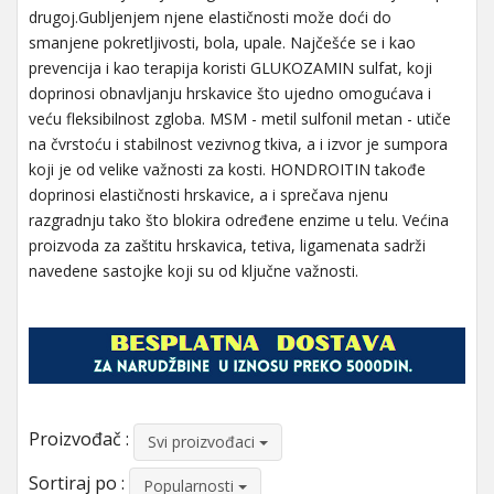
drugoj.Gubljenjem njene elastičnosti može doći do
smanjene pokretljivosti, bola, upale. Najčešće se i kao
prevencija i kao terapija koristi GLUKOZAMIN sulfat, koji
doprinosi obnavljanju hrskavice što ujedno omogućava i
veću fleksibilnost zgloba. MSM - metil sulfonil metan - utiče
na čvrstoću i stabilnost vezivnog tkiva, a i izvor je sumpora
koji je od velike važnosti za kosti. HONDROITIN takođe
doprinosi elastičnosti hrskavice, a i sprečava njenu
razgradnju tako što blokira određene enzime u telu. Većina
proizvoda za zaštitu hrskavica, tetiva, ligamenata sadrži
navedene sastojke koji su od ključne važnosti.
Proizvođač :
Svi proizvođaci
Sortiraj po :
Popularnosti