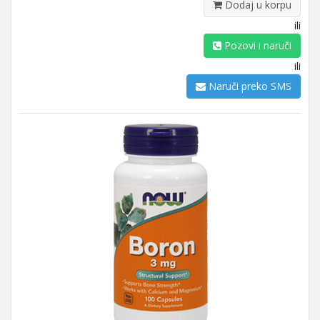
Dodaj u korpu
ili
Pozovi i naruči
ili
Naruči preko SMS