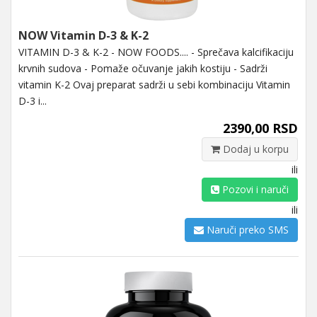
NOW Vitamin D-3 & K-2
VITAMIN D-3 & K-2 - NOW FOODS.... - Sprečava kalcifikaciju
krvnih sudova - Pomaže očuvanje jakih kostiju - Sadrži
vitamin K-2 Ovaj preparat sadrži u sebi kombinaciju Vitamin
D-3 i...
2390,00 RSD
Dodaj u korpu
ili
Pozovi i naruči
ili
Naruči preko SMS