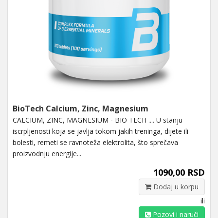
BioTech Calcium, Zinc, Magnesium
CALCIUM, ZINC, MAGNESIUM - BIO TECH .... U stanju
iscrpljenosti koja se javlja tokom jakih treninga, dijete ili
bolesti, remeti se ravnoteža elektrolita, što sprečava
proizvodnju energije...
1090,00 RSD
Dodaj u korpu
ili
Pozovi i naruči