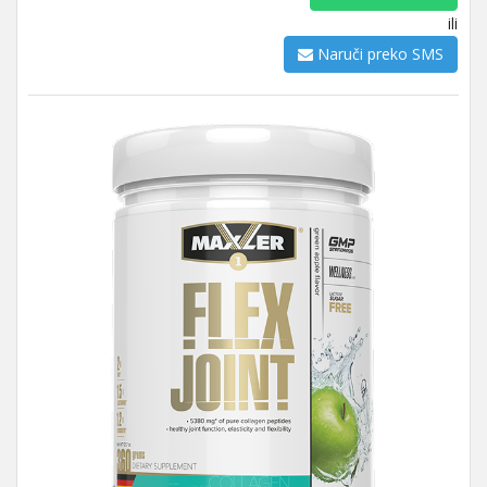
ili
Naruči preko SMS