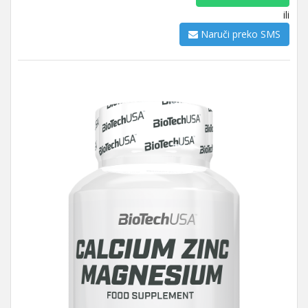
ili
Naruči preko SMS