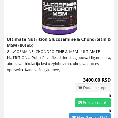
Ultimate Nutrition Glucosamine & Chondroitin &
MSM (90tab)
GLUCOSAMINE, CHONDROITINE & MSM - ULTIMATE
NUTRITION.... Poboljšava fleksibilnost zglobova i ligamenata,
ubrazava cirkulaciju krvi u zglobovima, ubrzava proces
oporavka. Kada vaše zglobove,...
3490,00 RSD
Dodaj u korpu
ili
Pozovi i naruči
ili
Naruči preko SMS