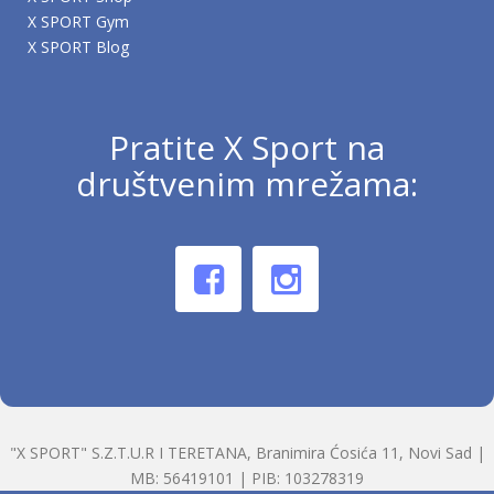
X SPORT Gym
X SPORT Blog
Pratite X Sport na
društvenim mrežama:
"X SPORT" S.Z.T.U.R I TERETANA, Branimira Ćosića 11, Novi Sad |
MB: 56419101 | PIB: 103278319