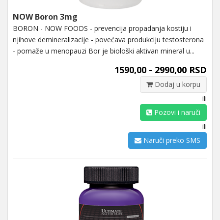
NOW Boron 3mg
BORON - NOW FOODS - prevencija propadanja kostiju i
njihove demineralizacije - povećava produkciju testosterona
- pomaže u menopauzi Bor je biološki aktivan mineral u...
1590,00 - 2990,00 RSD
Dodaj u korpu
ili
Pozovi i naruči
ili
Naruči preko SMS