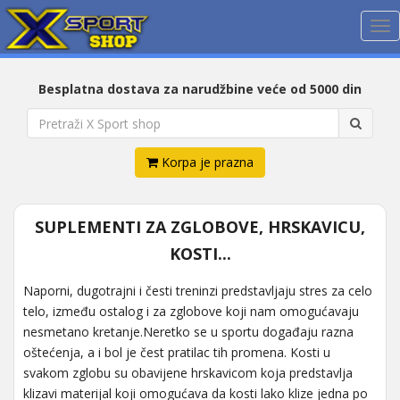
Me
Besplatna dostava za narudžbine veće od 5000 din
Korpa je prazna
SUPLEMENTI ZA ZGLOBOVE, HRSKAVICU,
KOSTI...
Naporni, dugotrajni i česti treninzi predstavljaju stres za celo
telo, između ostalog i za zglobove koji nam omogućavaju
nesmetano kretanje.Neretko se u sportu događaju razna
oštećenja, a i bol je čest pratilac tih promena. Kosti u
svakom zglobu su obavijene hrskavicom koja predstavlja
klizavi materijal koji omogućava da kosti lako klize jedna po