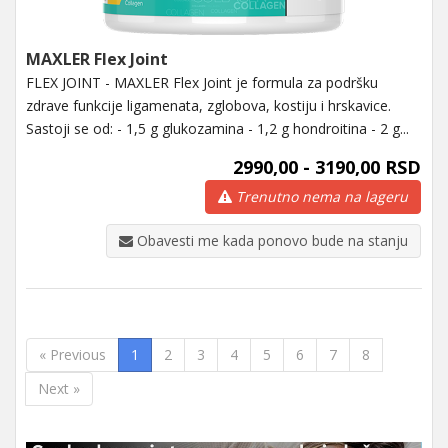
MAXLER Flex Joint
FLEX JOINT - MAXLER Flex Joint je formula za podršku
zdrave funkcije ligamenata, zglobova, kostiju i hrskavice.
Sastoji se od: - 1,5 g glukozamina - 1,2 g hondroitina - 2 g...
2990,00 - 3190,00 RSD
Trenutno nema na lageru
Obavesti me kada ponovo bude na stanju
« Previous
1
2
3
4
5
6
7
8
Next »