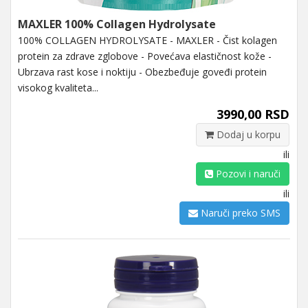
MAXLER 100% Collagen Hydrolysate
100% COLLAGEN HYDROLYSATE - MAXLER - Čist kolagen
protein za zdrave zglobove - Povećava elastičnost kože -
Ubrzava rast kose i noktiju - Obezbeđuje goveđi protein
visokog kvaliteta...
3990,00 RSD
Dodaj u korpu
ili
Pozovi i naruči
ili
Naruči preko SMS