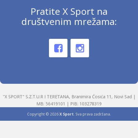
Pratite X Sport na
društvenim mrežama:
"X SPORT" S.Z.T.U.R I TERETANA, Branimira Ćosića 11, Novi Sad |
MB: 56419101 | PIB: 103278319
Copyright © 2026
X Sport
. Sva prava zadržana.