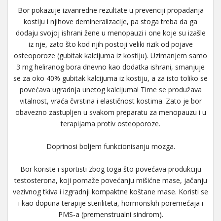
Bor pokazuje izvanredne rezultate u prevenciji propadanja
kostiju i njihove demineralizacije, pa stoga treba da ga
dodaju svojoj ishrani žene u menopauzi i one koje su izašle
iz nje, zato što kod njih postoji veliki rizik od pojave
osteoporoze (gubitak kalcijuma iz kostiju). Uzimanjem samo
3 mg heliranog bora dnevno kao dodatka ishrani, smanjuje
se za oko 40% gubitak kalcijuma iz kostiju, a za isto toliko se
povećava ugradnja unetog kalcijuma! Time se produžava
vitalnost, vraća čvrstina i elastičnost kostima. Zato je bor
obavezno zastupljen u svakom preparatu za menopauzu i u
terapijama protiv osteoporoze.
Doprinosi boljem funkcionisanju mozga.
Bor koriste i sportisti zbog toga što povećava produkciju
testosterona, koji pomaže povećanju mišićne mase, jačanju
vezivnog tkiva i izgradnji kompaktne koštane mase. Koristi se
i kao dopuna terapije steriliteta, hormonskih poremećaja i
PMS-a (premenstrualni sindrom).