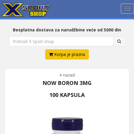
Me
Besplatna dostava za narudžbine veće od 5000 din
Korpa je prazna
nazad
NOW BORON 3MG
100 KAPSULA