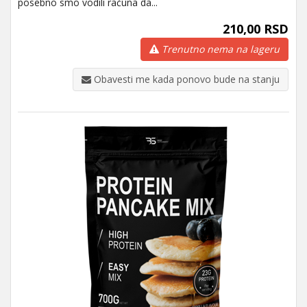
posebno smo vodili računa da...
210,00 RSD
Trenutno nema na lageru
Obavesti me kada ponovo bude na stanju