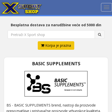
Me
Besplatna dostava za narudžbine veće od 5000 din
Korpa je prazna
BASIC SUPPLEMENTS
BS - BASIC SUPPLEMENTS brend, nastoji da proizvode
prepoznatljive i pristupačne proizvode vrhunskog kvaliteta,