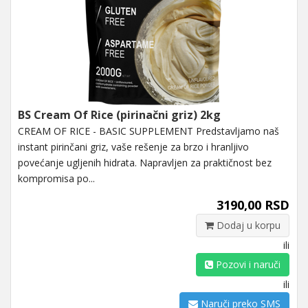
BS Cream Of Rice (pirinačni griz) 2kg
CREAM OF RICE - BASIC SUPPLEMENT Predstavljamo naš
instant pirinčani griz, vaše rešenje za brzo i hranljivo
povećanje ugljenih hidrata. Napravljen za praktičnost bez
kompromisa po...
3190,00 RSD
Dodaj u korpu
ili
Pozovi i naruči
ili
Naruči preko SMS