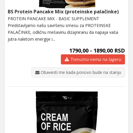
BS Protein Pancake Mix (proteinske palačinke)
PROTEIN PANCAKE MIX - BASIC SUPPLEMENT
Predstavljamo našu savršenu smesu za PROTEINSKE
PALAČINKE, odličnu mešavinu dizajniranu da napaja vaša
jutra naletom energije i...
1790,00 - 1890,00 RSD
Trenutno nema na lageru
Obavesti me kada ponovo bude na stanju