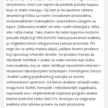
istovremeno čineći sve napore da predvide potrebe kupaca
koje se stalno menjaju. Cilj nam je da ispunimo zahteve
dinamičnog tržišta sa novim i inovativnim proizvodima,
visokokvalitetnim materijalima i izvanrednom uslugom za
kupce. Zahtevamo kvalitet od sebe i naših dobavljača. Ništa
više i ništa manje. Tako znamo da našim kupcima možemo
ponuditi NAJBOLJE PROIZVODE! Naša posvećenost kvalitetu
je očigledna tokom celog procesa razvoja proizvoda. Pre
nego što se jedna mašina uključi, pažljivo biramo prodavce
koji isporučuju vrhunske sirovine. Svi prodavci moraju da
obezbede Sertifikat o analizi za svaku sirovinu kao stalnu
meru kvaliteta, koji se zatim verifikuje nasumičnim internim i
nezavisnim laboratorijskim testiranjem. Potvrđujemo čistoću
i kvalitet svakog pojedinačnog sastojka sa veoma
sofisticiranom opremom. Da bismo dodatno umanjili svaku
mogućnost fizičkih, hemijskih i mikrobioloških zagađivača,
uspostavili smo i implementirali sopstveni program analize
kritične kontrolne tačke (HACCP). Stručnjaci za osiguranje
kvaliteta vrše rutinske provere na svim prostorima