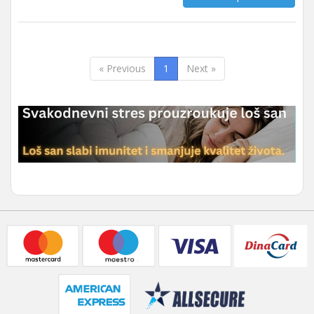
« Previous
1
Next »