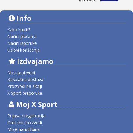
Info
Kako kupiti?
Načini plaćanja
Načini isporuke
Uslovi korišćenja
Izdvajamo
Novi proizvodi
Besplatna dostava
Proizvodi na akciji
X Sport preporuke
Moj X Sport
Prijava / registracija
Omiljeni proizvodi
Moje narudžbine