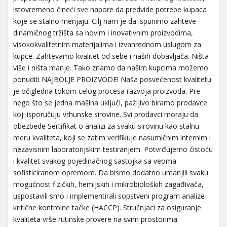
istovremeno čineći sve napore da predvide potrebe kupaca
koje se stalno menjaju. Cilj nam je da ispunimo zahteve
dinamičnog tržišta sa novim i inovativnim proizvodima,
visokokvalitetnim materijalima i izvanrednom uslugom za
kupce. Zahtevamo kvalitet od sebe i naših dobavljača. Ništa
više i ništa manje. Tako znamo da našim kupcima možemo
ponuditi NAJBOLJE PROIZVODE! Naša posvećenost kvalitetu
je očigledna tokom celog procesa razvoja proizvoda. Pre
nego što se jedna mašina uključi, pažljivo biramo prodavce
koji isporučuju vrhunske sirovine. Svi prodavci moraju da
obezbede Sertifikat o analizi za svaku sirovinu kao stalnu
meru kvaliteta, koji se zatim verifikuje nasumičnim internim i
nezavisnim laboratorijskim testiranjem. Potvrđujemo čistoću
i kvalitet svakog pojedinačnog sastojka sa veoma
sofisticiranom opremom. Da bismo dodatno umanjili svaku
mogućnost fizičkih, hemijskih i mikrobioloških zagađivača,
uspostavili smo i implementirali sopstveni program analize
kritične kontrolne tačke (HACCP). Stručnjaci za osiguranje
kvaliteta vrše rutinske provere na svim prostorima