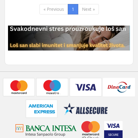
« Previous
1
Next »