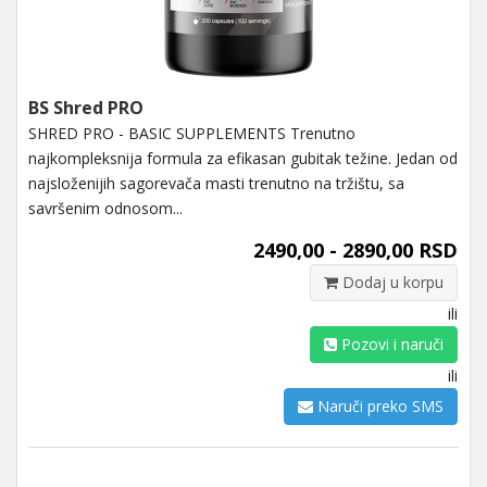
BS Shred PRO
SHRED PRO - BASIC SUPPLEMENTS Trenutno
najkompleksnija formula za efikasan gubitak težine. Jedan od
najsloženijih sagorevača masti trenutno na tržištu, sa
savršenim odnosom...
2490,00 - 2890,00 RSD
Dodaj u korpu
ili
Pozovi i naruči
ili
Naruči preko SMS