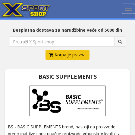
Me
Besplatna dostava za narudžbine veće od 5000 din
Korpa je prazna
BASIC SUPPLEMENTS
BS - BASIC SUPPLEMENTS brend, nastoji da proizvode
prepoznatljive i pristupačne proizvode vrhunskog kvaliteta,