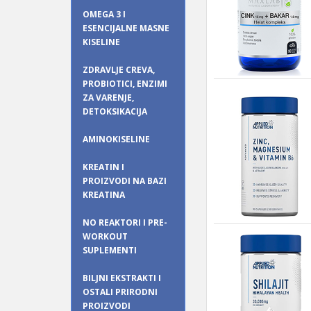
OMEGA 3 I
ESENCIJALNE MASNE
KISELINE
ZDRAVLJE CREVA,
PROBIOTICI, ENZIMI
ZA VARENJE,
DETOKSIKACIJA
AMINOKISELINE
KREATIN I
PROIZVODI NA BAZI
KREATINA
NO REAKTORI I PRE-
WORKOUT
SUPLEMENTI
BILJNI EKSTRAKTI I
OSTALI PRIRODNI
PROIZVODI