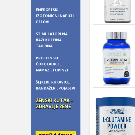
ENERGETSKI I
IZOTONIČNI NAPICI I
GELOVI
STIMULATORI NA
BAZI KOFEINA I
TAURINA
PROTEINSKE
ČOKOLADICE,
NAMAZI, TOPINZI
ŠEJKERI, RUKAVICE,
BANDAŽERI, POJASEVI
ŽENSKI KUTAK -
ZDRAVLJE ŽENE