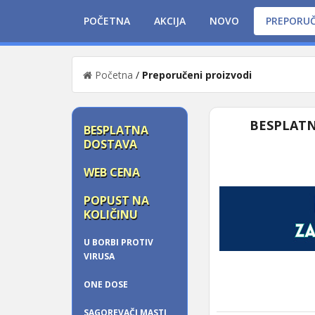
POČETNA
AKCIJA
NOVO
PREPORU
Početna
/
Preporučeni proizvodi
BESPLATN
BESPLATNA
DOSTAVA
WEB CENA
POPUST NA
KOLIČINU
U BORBI PROTIV
VIRUSA
ONE DOSE
SAGOREVAČI MASTI