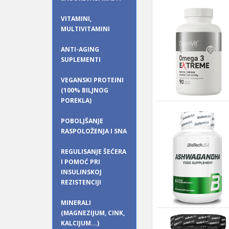
VITAMINI,
MULTIVITAMINI
ANTI-AGING
SUPLEMENTI
VEGANSKI PROTEINI
(100% BILJNOG
POREKLA)
POBOLJŠANJE
RASPOLOŽENJA I SNA
REGULISANJE ŠEĆERA
I POMOĆ PRI
INSULINSKOJ
REZISTENCIJI
MINERALI
(MAGNEZIJUM, CINK,
KALCIJUM...)