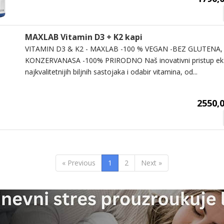
MAXLAB Vitamin D3 + K2 kapi
VITAMIN D3 & K2 - MAXLAB -100 % VEGAN -BEZ GLUTENA, 
KONZERVANASA -100% PRIRODNO Naš inovativni pristup eks
najkvalitetnijih biljnih sastojaka i odabir vitamina, od...
2550,0
« Previous
1
2
Next »