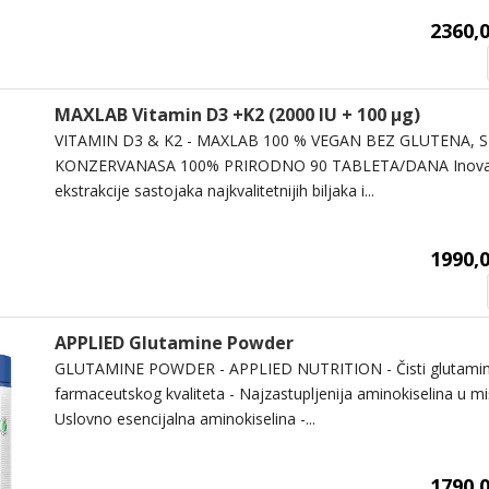
2360,0
MAXLAB Vitamin D3 +K2 (2000 IU + 100 µg)
VITAMIN D3 & K2 - MAXLAB 100 % VEGAN BEZ GLUTENA, S
KONZERVANASA 100% PRIRODNO 90 TABLETA/DANA Inovativ
ekstrakcije sastojaka najkvalitetnijih biljaka i...
1990,0
APPLIED Glutamine Powder
GLUTAMINE POWDER - APPLIED NUTRITION - Čisti glutamin
farmaceutskog kvaliteta - Najzastupljenija aminokiselina u miš
Uslovno esencijalna aminokiselina -...
1790,0