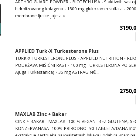
ARTHRO GUARD POWDER - BIOTECH USA - 9 aktivnih sastoj
hidrolizovanog kolagena - 1500 mg glukozamin sulfata - 20
membrane ljuske jajeta u...
3190,0
APPLIED Turk-X Turkesterone Plus
TURK-X TURKESTERONE PLUS - APPLIED NUTRITION • REK
PODRŽAVA MIŠIĆNI RAST • 100 mg TURKESTERONA PO SER
Ajuga Turkestanica) • 35 mg ASTRAGIN®...
2750,0
MAXLAB Zinc + Bakar
CINK + BAKAR - MAXLAB -100 % VEGAN -BEZ GLUTENA, SE
KONZERVANASA -100% PRIRODNO -90 TABLETA/DANA Inovat
ekstrakcije sastojaka najkvalitetnijih biljaka i odabira vitamina.