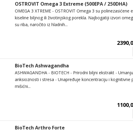
OSTROVIT Omega 3 Extreme (500EPA / 250DHA)
OMEGA 3 XTREME - OSTROVIT Omega 3 su polinezasićene e
kiseline biljnog ili životinjskog porekla. Najbogatiji izvori ome
su riba, naročito iz hladnih...
2390,0
BioTech Ashwagandha
ASHWAGANDHA - BIOTECH - Prirodni biljni ekstrakt - Umanju
anksioznosti i stresa - Unapređuje koncentraciju i kognitivn
mišićni...
1100,0
BioTech Arthro Forte