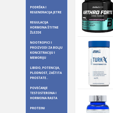
PODRŠKA I
REGENERACIJA JETRE
REGULACIJA
HORMONA ŠTITNE
ŽLEZDE
NOOTROPICI I
PROIZVODI ZA BOLJU
KONCETRACIJU I
MEMORIJU
LIBIDO, POTENCIJA,
PLODNOST, ZAŠTITA
PROSTATE..
POVEĆANJE
TESTOSTERONA I
HORMONA RASTA
PROTEINI