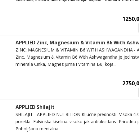
1250,0
APPLIED Zinc, Magnesium & Vitamin B6 With As
ZINC; MAGNESIUM & VITAMIN B6 WITH ASHWAGANDHA - 
Zinc, Magnesium & Vitamin B6 With Ashwagandha je jedinstv
minerala Cinka, Magnezijuma i Vitamina B6, koja...
2750,0
APPLIED Shilajit
SHILAJIT - APPLIED NUTRITION Ključne prednosti -Visoka čist
porekla -Fulvinska kiselina: visoko jak antioksidans -Prirodno 
Poboljšana mentalna...