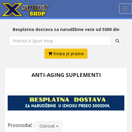
Me
Besplatna dostava za narudžbine veće od 5000 din
Korpa je prazna
ANTI-AGING SUPLEMENTI
Proizvođač :
Ostrovit