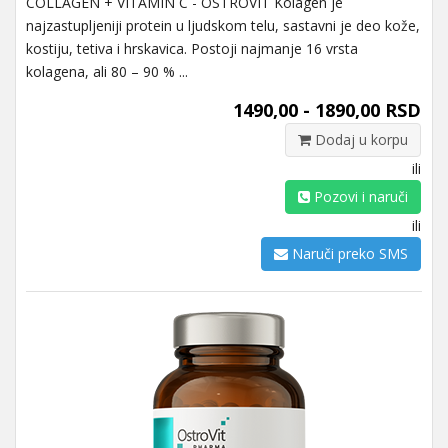
COLLAGEN + VITAMIN C - OSTROVIT Kolagen je
najzastupljeniji protein u ljudskom telu, sastavni je deo kože,
kostiju, tetiva i hrskavica. Postoji najmanje 16 vrsta
kolagena, ali 80 – 90 % ...
1490,00 - 1890,00 RSD
Dodaj u korpu
ili
Pozovi i naruči
ili
Naruči preko SMS