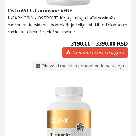
OstroVit L-Carnosine VEGE
L-CARNOSIN - OSTROVIT Koja je uloga L-Carnosina? -
moćan antioksidant - podmlađuje ćelije i štiti ih od slobodnih
radikala - eliminiše mlečne kiseline - ...
3190,00 - 3390,00 RSD
Trenutno nema na lageru
Obavesti me kada ponovo bude na stanju