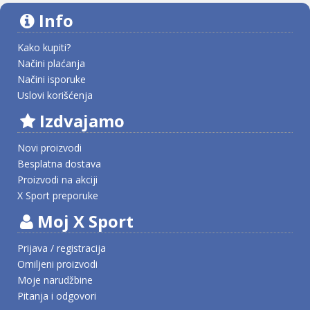
Info
Kako kupiti?
Načini plaćanja
Načini isporuke
Uslovi korišćenja
Izdvajamo
Novi proizvodi
Besplatna dostava
Proizvodi na akciji
X Sport preporuke
Moj X Sport
Prijava / registracija
Omiljeni proizvodi
Moje narudžbine
Pitanja i odgovori