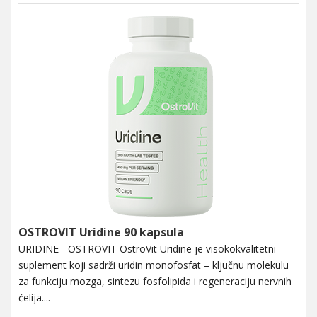
OSTROVIT Uridine 90 kapsula
URIDINE - OSTROVIT OstroVit Uridine je visokokvalitetni
suplement koji sadrži uridin monofosfat – ključnu molekulu
za funkciju mozga, sintezu fosfolipida i regeneraciju nervnih
ćelija....