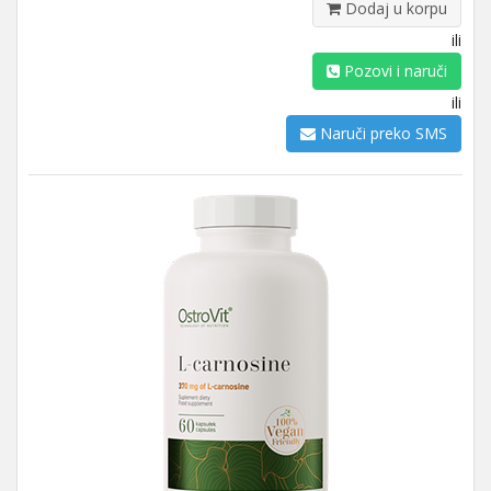
Dodaj u korpu
ili
Pozovi i naruči
ili
Naruči preko SMS