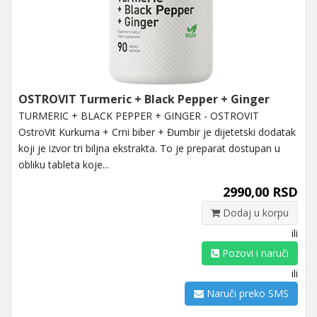
OSTROVIT Turmeric + Black Pepper + Ginger
TURMERIC + BLACK PEPPER + GINGER - OSTROVIT
OstroVit Kurkuma + Crni biber + Đumbir je dijetetski dodatak
koji je izvor tri biljna ekstrakta. To je preparat dostupan u
obliku tableta koje...
2990,00 RSD
Dodaj u korpu
ili
Pozovi i naruči
ili
Naruči preko SMS