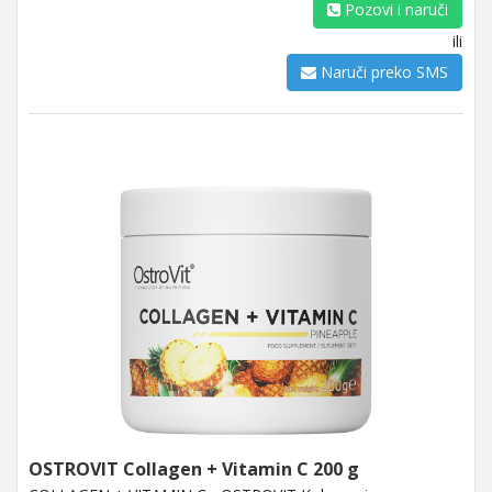
Pozovi i naruči
ili
Naruči preko SMS
OSTROVIT Collagen + Vitamin C 200 g