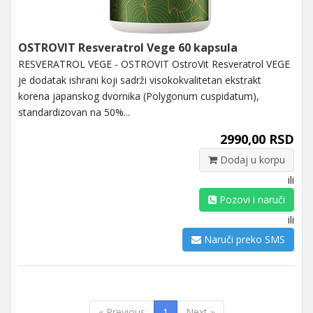
OSTROVIT Resveratrol Vege 60 kapsula
RESVERATROL VEGE - OSTROVIT OstroVit Resveratrol VEGE
je dodatak ishrani koji sadrži visokokvalitetan ekstrakt
korena japanskog dvornika (Polygonum cuspidatum),
standardizovan na 50%...
2990,00 RSD
Dodaj u korpu
ili
Pozovi i naruči
ili
Naruči preko SMS
« Previous
1
Next »