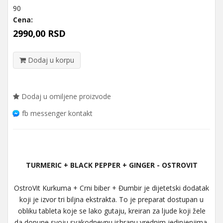
90
Cena:
2990,00 RSD
Dodaj u korpu
Dodaj u omiljene proizvode
fb messenger kontakt
TURMERIC + BLACK PEPPER + GINGER - OSTROVIT
OstroVit Kurkuma + Crni biber + Đumbir je dijetetski dodatak
koji je izvor tri biljna ekstrakta. To je preparat dostupan u
obliku tableta koje se lako gutaju, kreiran za ljude koji žele
da dopune svoju svakodnevnu ishranu vrednim jedinjenjima.