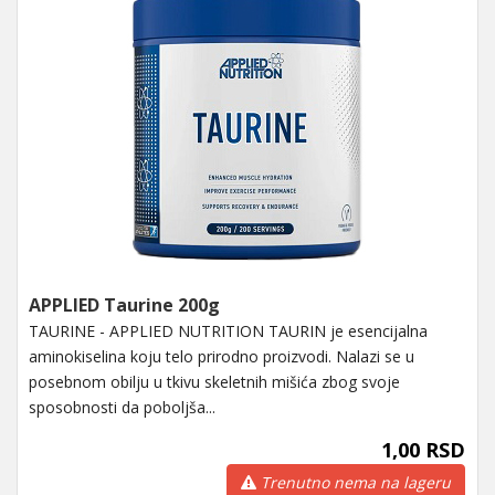
APPLIED Taurine 200g
TAURINE - APPLIED NUTRITION TAURIN je esencijalna
aminokiselina koju telo prirodno proizvodi. Nalazi se u
posebnom obilju u tkivu skeletnih mišića zbog svoje
sposobnosti da poboljša...
1,00 RSD
Trenutno nema na lageru