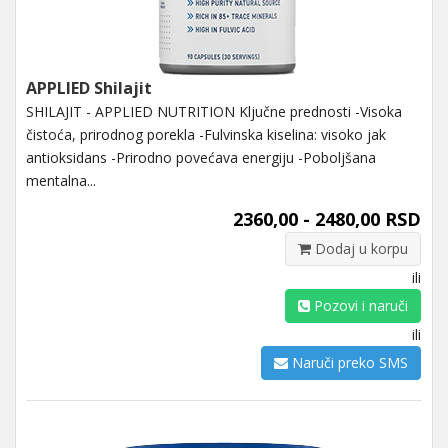
APPLIED Shilajit
SHILAJIT - APPLIED NUTRITION Ključne prednosti -Visoka
čistoća, prirodnog porekla -Fulvinska kiselina: visoko jak
antioksidans -Prirodno povećava energiju -Poboljšana
mentalna...
2360,00 - 2480,00 RSD
Dodaj u korpu
ili
Pozovi i naruči
ili
Naruči preko SMS