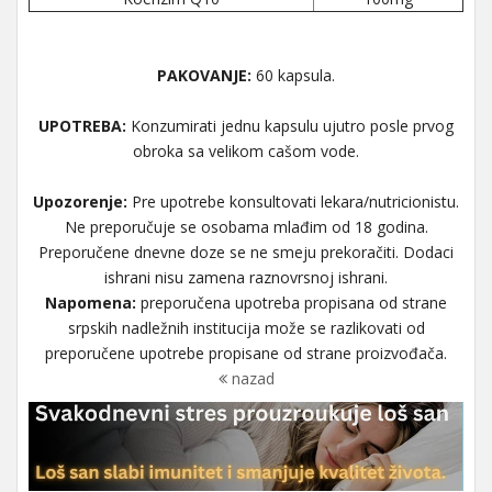
PAKOVANJE:
60 kapsula.
UPOTREBA:
Konzumirati jednu kapsulu ujutro posle prvog
obroka sa velikom cašom vode.
Upozorenje:
Pre upotrebe konsultovati lekara/nutricionistu.
Ne preporučuje se osobama mlađim od 18 godina.
Preporučene dnevne doze se ne smeju prekoračiti. Dodaci
ishrani nisu zamena raznovrsnoj ishrani.
Napomena:
preporučena upotreba propisana od strane
srpskih nadležnih institucija može se razlikovati od
preporučene upotrebe propisane od strane proizvođača.
nazad