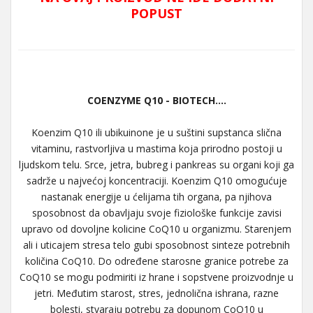
POPUST
COENZYME Q10 - BIOTECH....
Koenzim Q10 ili ubikuinone je u suštini supstanca slična
vitaminu, rastvorljiva u mastima koja prirodno postoji u
ljudskom telu. Srce, jetra, bubreg i pankreas su organi koji ga
sadrže u najvećoj koncentraciji. Koenzim Q10 omogućuje
nastanak energije u ćelijama tih organa, pa njihova
sposobnost da obavljaju svoje fiziološke funkcije zavisi
upravo od dovoljne kolicine CoQ10 u organizmu. Starenjem
ali i uticajem stresa telo gubi sposobnost sinteze potrebnih
količina CoQ10. Do određene starosne granice potrebe za
CoQ10 se mogu podmiriti iz hrane i sopstvene proizvodnje u
jetri. Međutim starost, stres, jednolična ishrana, razne
bolesti, stvaraju potrebu za dopunom CoQ10 u