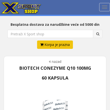
Me
Besplatna dostava za narudžbine veće od 5000 din
Korpa je prazna
nazad
BIOTECH CONEZYME Q10 100MG
60 KAPSULA