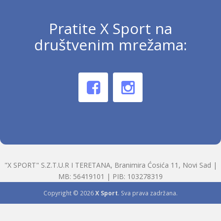
Pratite X Sport na
društvenim mrežama:
"X SPORT" S.Z.T.U.R I TERETANA, Branimira Ćosića 11, Novi Sad |
MB: 56419101 | PIB: 103278319
Copyright © 2026
X Sport
. Sva prava zadržana.