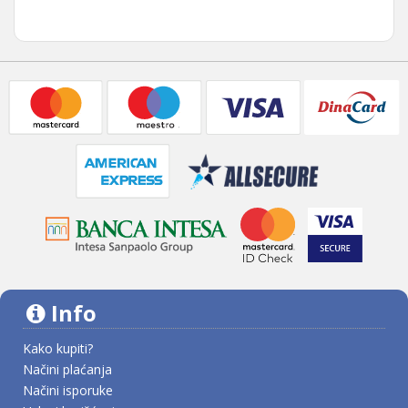
Info
Kako kupiti?
Načini plaćanja
Načini isporuke