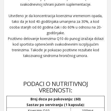
svakodnevnoj ishrani putem suplementacije.
Utvrđeno je da koncentracija koenzima vremenom opada,
tako da je kod 40-godišnjaka umanjena za 30%, a kod
osoba starijih od 60 godina čak i do 60% u odnosu na 20-
godišnjake.
Pozitivno delovanje koenzima Q10 do punog izražaja dolazi
kod sportista opterećenih svakodnevnim iscrpljujućim
treninzima. Takođe je pokazao pozitivne rezultate kod
takozvanog sindroma hroničnog umora.
PODACI O NUTRITIVNOJ
VREDNOSTI:
Broj doza po pakovanju: (60)
Sastav po serviranju (1 kapsula):
Koenzim Q10
100mg