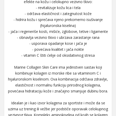
efekte na kožu i celokupno vezivno tkivo:
- revitalizuje kožu lica i tela
- održava elastičnost i zategnutost kože
- hidrira kožu i sprečava njeno prekomerno isušivanje
(hijaluronska kiselina)
- jača i regeneriše kosti, mišiće, zglobove, tetive i ligamente
- obnavlja vezivno tkivo i ubrzava zarastanje rana
- usporava opadanje kose i jača je
- povećava kvalitet i jača nokte
- vitamin C štiti ćelije od oksidativnog stresa
Marine Collagen Skin Care ima jedinstven sastav koji
kombinuje kolagen iz morske ribe sa vitaminom C i
hijaluronskom kiselinom. Ova kombinacija održava zdravlje,
elastičnost i normalnu funkciju prirodnog kolagena,
povećava hidrataciju kože i značajno smanjuje dubinu bora.
Idealan je i kao izvor kolagena za sportiste i može da se
uzima uz trening ili vežbe jer podstiče oporavak celokupnog
vezivnog tkiva. Kompleks aminokiselina od kojih se kolagen