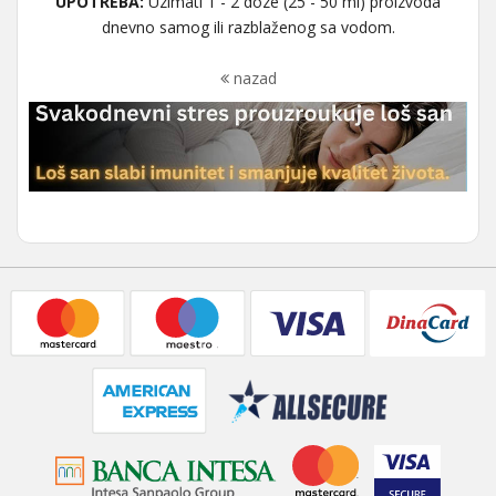
UPOTREBA:
Uzimati 1 - 2 doze (25 - 50 ml) proizvoda
dnevno samog ili razblaženog sa vodom.
nazad