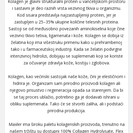
Kolagen je glavni strukturalni protein u vanćelijskom prostoru
i sastavni je deo raznih vrsta vezivnog tkiva u organizmu.
Kod sisara predstavlja najzastupljeniji protein, jer je
zastupljen u 25–35% ukupne količine telesnih proteina.
Sastoji se od međusobno povezanih aminokiselina koje čine
vezivno tkivo tetiva, ligamenata i kože. Kolagen se dobija iz
želatina koji ima višestruku primenu kako u prehrambenoj
tako i u farmaceutskoj industriji. Kada se želatin podvrgne
intenzivnoj hidrolizi, dobijaju se suplemenati koji se koriste
za očuvanje zdravlja kože, kostiju i zglobova.
Kolagen, kao većinski sastojak naše kože, čini je elestičnom i
hidrira je. Organizam sam prirodno proizvodi kolagen ali
njegovo prisustvo i regeneracija opada sa starenjem. Da bi
se taj proces ublažio, potrebno ga je dodavati ishrani u
obliku suplemenata. Tako će se stvoriti zaliha, ali i podstaći
prirodna produkcija.
Maxler ima široku paletu kolagenskih proizvoda, trenutno na
našem tržištu su dostupni 100% Collagen Hydrolysate, Flex