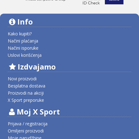
Info
Kako kupiti?
Načini plaćanja
Načini isporuke
Uslovi korišćenja
Izdvajamo
Novi proizvodi
Besplatna dostava
Proizvodi na akciji
X Sport preporuke
Moj X Sport
Prijava / registracija
Omiljeni proizvodi
Moje narudžbine