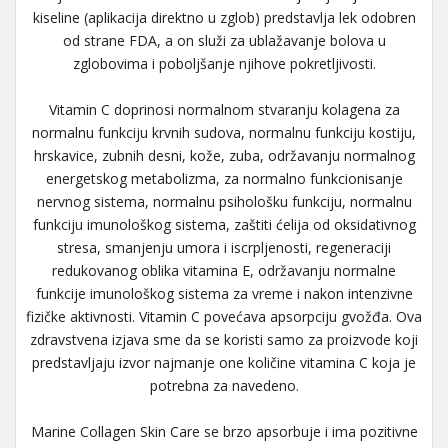
kiseline (aplikacija direktno u zglob) predstavlja lek odobren
od strane FDA, a on služi za ublažavanje bolova u
zglobovima i poboljšanje njihove pokretljivosti.
Vitamin C doprinosi normalnom stvaranju kolagena za
normalnu funkciju krvnih sudova, normalnu funkciju kostiju,
hrskavice, zubnih desni, kože, zuba, održavanju normalnog
energetskog metabolizma, za normalno funkcionisanje
nervnog sistema, normalnu psihološku funkciju, normalnu
funkciju imunološkog sistema, zaštiti ćelija od oksidativnog
stresa, smanjenju umora i iscrpljenosti, regeneraciji
redukovanog oblika vitamina E, održavanju normalne
funkcije imunološkog sistema za vreme i nakon intenzivne
fizičke aktivnosti. Vitamin C povećava apsorpciju gvožđa. Ova
zdravstvena izjava sme da se koristi samo za proizvode koji
predstavljaju izvor najmanje one količine vitamina C koja je
potrebna za navedeno.
Marine Collagen Skin Care se brzo apsorbuje i ima pozitivne