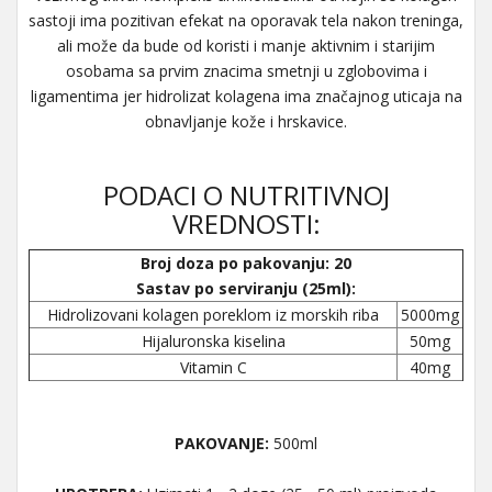
sastoji ima pozitivan efekat na oporavak tela nakon treninga,
ali može da bude od koristi i manje aktivnim i starijim
osobama sa prvim znacima smetnji u zglobovima i
ligamentima jer hidrolizat kolagena ima značajnog uticaja na
obnavljanje kože i hrskavice.
PODACI O NUTRITIVNOJ
VREDNOSTI:
Broj doza po pakovanju: 20
Sastav po serviranju (25ml):
Hidrolizovani kolagen poreklom iz morskih riba
5000mg
Hijaluronska kiselina
50mg
Vitamin C
40mg
PAKOVANJE:
500ml