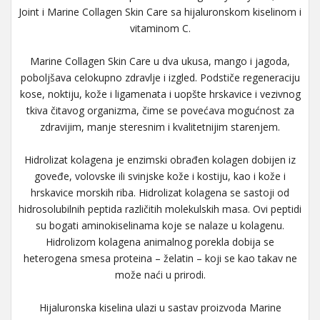
Joint i Marine Collagen Skin Care sa hijaluronskom kiselinom i
vitaminom C.
Marine Collagen Skin Care u dva ukusa, mango i jagoda,
poboljšava celokupno zdravlje i izgled. Podstiče regeneraciju
kose, noktiju, kože i ligamenata i uopšte hrskavice i vezivnog
tkiva čitavog organizma, čime se povećava mogućnost za
zdravijim, manje steresnim i kvalitetnijim starenjem.
Hidrolizat kolagena je enzimski obrađen kolagen dobijen iz
goveđe, volovske ili svinjske kože i kostiju, kao i kože i
hrskavice morskih riba. Hidrolizat kolagena se sastoji od
hidrosolubilnih peptida različitih molekulskih masa. Ovi peptidi
su bogati aminokiselinama koje se nalaze u kolagenu.
Hidrolizom kolagena animalnog porekla dobija se
heterogena smesa proteina – želatin – koji se kao takav ne
može naći u prirodi.
Hijaluronska kiselina ulazi u sastav proizvoda Marine