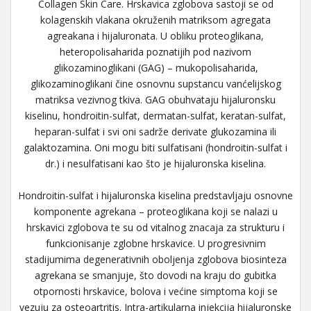
Collagen Skin Care. Hrskavica zglobova sastoji se od
kolagenskih vlakana okruženih matriksom agregata
agreakana i hijaluronata. U obliku proteoglikana,
heteropolisaharida poznatijih pod nazivom
glikozaminoglikani (GAG) – mukopolisaharida,
glikozaminoglikani čine osnovnu supstancu vanćelijskog
matriksa vezivnog tkiva. GAG obuhvataju hijaluronsku
kiselinu, hondroitin-sulfat, dermatan-sulfat, keratan-sulfat,
heparan-sulfat i svi oni sadrže derivate glukozamina ili
galaktozamina. Oni mogu biti sulfatisani (hondroitin-sulfat i
dr.) i nesulfatisani kao što je hijaluronska kiselina.
Hondroitin-sulfat i hijaluronska kiselina predstavljaju osnovne
komponente agrekana – proteoglikana koji se nalazi u
hrskavici zglobova te su od vitalnog znacaja za strukturu i
funkcionisanje zglobne hrskavice. U progresivnim
stadijumima degenerativnih oboljenja zglobova biosinteza
agrekana se smanjuje, što dovodi na kraju do gubitka
otpornosti hrskavice, bolova i većine simptoma koji se
vezuju za osteoartritis. Intra-artikularna injekcija hijaluronske