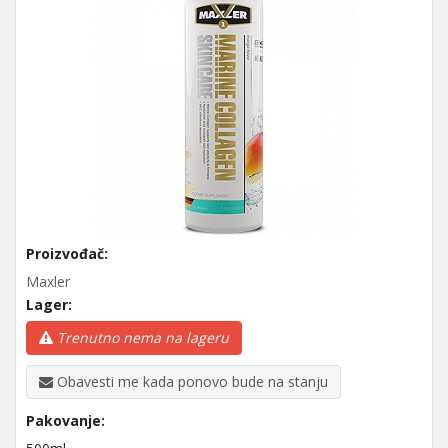
Proizvođač:
Maxler
Lager:
Trenutno nema na lageru
Obavesti me kada ponovo bude na stanju
Pakovanje: