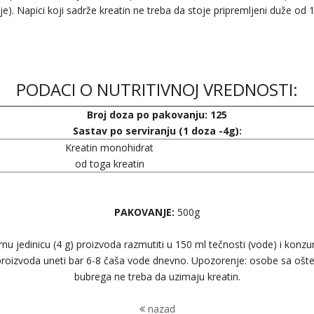
e). Napici koji sadrže kreatin ne treba da stoje pripremljeni duže od 
PODACI O NUTRITIVNOJ VREDNOSTI:
Broj doza po pakovanju: 125
Sastav po serviranju (1 doza -4g):
Kreatin monohidrat
od toga kreatin
PAKOVANJE:
500g
u jedinicu (4 g) proizvoda razmutiti u 150 ml tečnosti (vode) i konzum
oizvoda uneti bar 6-8 čaša vode dnevno. Upozorenje: osobe sa oš
bubrega ne treba da uzimaju kreatin.
nazad