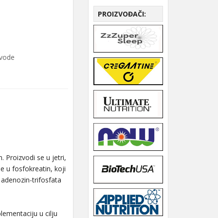
PROIZVOĐAČI:
zvode
 Proizvodi se u jetri,
 u fosfokreatin, koji
denozin-trifosfata
ementaciju u cilju