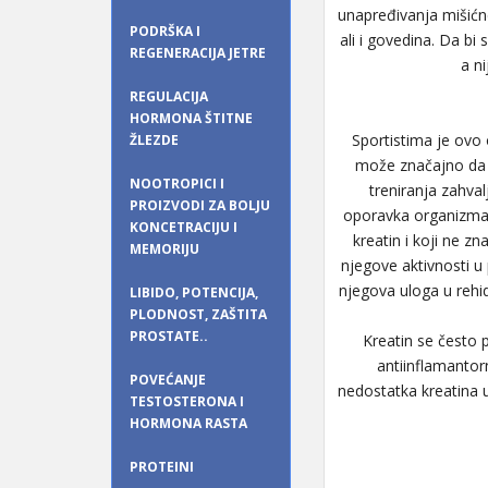
unapređivanja mišićne
PODRŠKA I
ali i govedina. Da b
REGENERACIJA JETRE
a n
REGULACIJA
HORMONA ŠTITNE
Sportistima je ovo 
ŽLEZDE
može značajno da p
NOOTROPICI I
treniranja zahva
PROIZVODI ZA BOLJU
oporavka organizma. 
KONCETRACIJU I
kreatin i koji ne 
MEMORIJU
njegove aktivnosti u
njegova uloga u rehidr
LIBIDO, POTENCIJA,
PLODNOST, ZAŠTITA
PROSTATE..
Kreatin se često p
antiinflamantorn
POVEĆANJE
nedostatka kreatina u
TESTOSTERONA I
HORMONA RASTA
PROTEINI