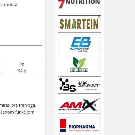
15 minuta.
4g
3,5g
irati pre treninga.
tećenom funkcijom