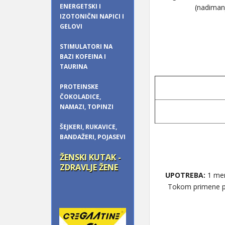
ENERGETSKI I
(nadimanj
IZOTONIČNI NAPICI I
GELOVI
STIMULATORI NA
BAZI KOFEINA I
TAURINA
PROTEINSKE
ČOKOLADICE,
NAMAZI, TOPINZI
ŠEJKERI, RUKAVICE,
BANDAŽERI, POJASEVI
ŽENSKI KUTAK -
ZDRAVLJE ŽENE
UPOTREBA:
1 mern
Tokom primene pr