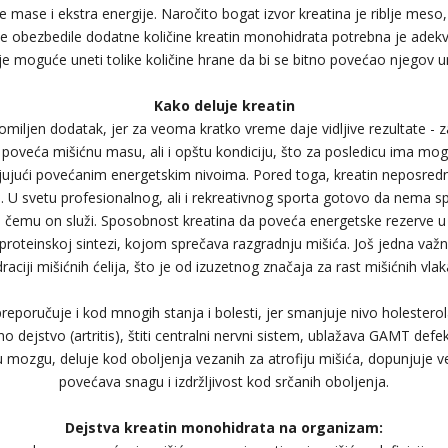
 mase i ekstra energije. Naročito bogat izvor kreatina je riblje meso, 
i se obezbedile dodatne količine kreatin monohidrata potrebna je adek
ije moguće uneti tolike količine hrane da bi se bitno povećao njegov u
Kako deluje kreatin
omiljen dodatak, jer za veoma kratko vreme daje vidljive rezultate -
oveća mišićnu masu, ali i opštu kondiciju, što za posledicu ima mo
ljujući povećanim energetskim nivoima. Pored toga, kreatin neposredn
U svetu profesionalnog, ali i rekreativnog sporta gotovo da nema spor
zna čemu on služi. Sposobnost kreatina da poveća energetske rezerve u
 proteinskoj sintezi, kojom sprečava razgradnju mišića. Još jedna važn
aciji mišićnih ćelija, što je od izuzetnog značaja za rast mišićnih vlak
reporučuje i kod mnogih stanja i bolesti, jer smanjuje nivo holesterola 
o dejstvo (artritis), štiti centralni nervni sistem, ublažava GAMT defe
 mozgu, deluje kod oboljenja vezanih za atrofiju mišića, dopunjuje v
povećava snagu i izdržljivost kod srčanih oboljenja.
Dejstva kreatin monohidrata na organizam: