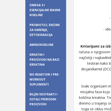
OMEGA 3 I
ESENCIJALNE MASNE
KISELINE
-
PROBIOTICI, ENZIMI
- id
ZA VARENJE,
DETOKSIKACIJA
AMINOKISELINE
Kriterijumi za iz
računa o njegovom k
KREATIN I
najčistiji i najkavl
PROIZVODI NA BAZI
testiran kako 
KREATINA
dicijandiamid (DCD)
NO REAKTORI I PRE-
WORKOUT
SUPLEMENTI
Svaki organizam im
inicijalna faza koj
BILJNI EKSTRAKTI I
količina kreatina. T
OSTALI PRIRODNI
dnevno u trajanju o
PROIZVODI
toga se ciklus mož