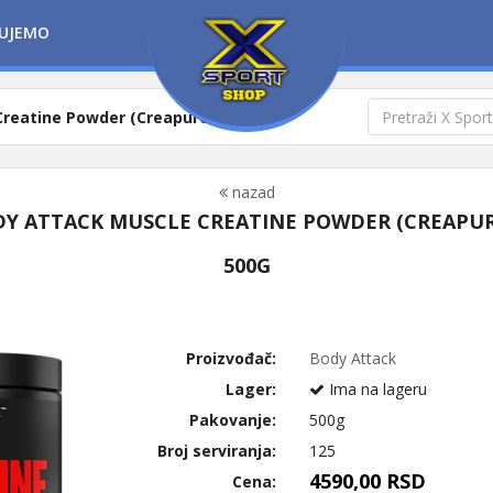
UJEMO
Creatine Powder (Creapure®)
nazad
Y ATTACK MUSCLE CREATINE POWDER (CREAPU
500G
Proizvođač:
Body Attack
Lager:
Ima na lageru
Pakovanje:
500g
Broj serviranja:
125
4590,00 RSD
Cena: