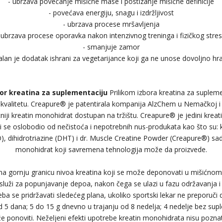
- ubrzava povećanje mišićne mase i postizanje mišićne definicije
- povećava energiju, snagu i izdržljivost
- ubrzava procese mršavljenja
 ubrzava procese oporavka nakon intenzivnog treninga i fizičkog stre
- smanjuje zamor
ealan je dodatak ishrani za vegetarijance koji ga ne unose dovoljno h
bor kreatina za suplementaciju
Prilikom izbora kreatina za supleme
valitetu. Creapure® je patentirala kompanija AlzChem u Nemačkoj i 
itetniji kreatin monohidrat dostupan na tržištu. Creapure® je jedini kreat
bi se oslobodio od nečistoća i nepotrebnih nus-produkata kao što su: k
, dihidrotriazine (DHT) i dr. Muscle Creatine Powder (Creapure®) sadrž
monohidrat koji savremena tehnologija može da proizvede.
a gornju granicu nivoa kreatina koji se može deponovati u mišićnom 
a služi za popunjavanje depoa, nakon čega se ulazi u fazu održavanja
reba se pridržavati sledećeg plana, ukoliko sportski lekar ne preporuči 
d 5 dana; 5 do 15 g dnevno u trajanju od 8 nedelja; 4 nedelje bez sup
e ponoviti. Neželjeni efekti upotrebe kreatin monohidrata nisu poznati