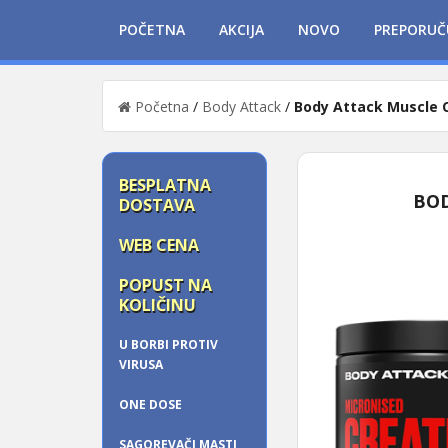
POČETNA
AKCIJA
NOVO
PREPORUČ
Početna
/
Body Attack
/
Body Attack Muscle 
BESPLATNA
BOD
DOSTAVA
WEB CENA
POPUST NA
KOLIČINU
U BORBI PROTIV
VIRUSA
ONE DOSE
SAGOREVAČI MASTI