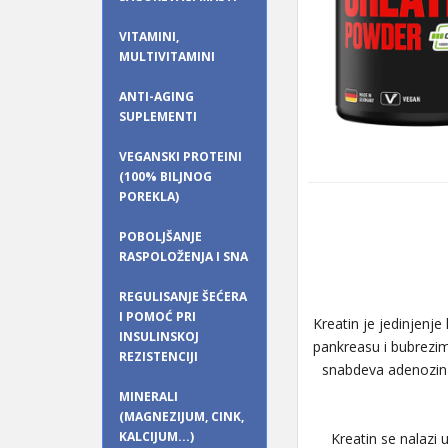
VITAMINI,
MULTIVITAMINI
ANTI-AGING
SUPLEMENTI
VEGANSKI PROTEINI
(100% BILJNOG
POREKLA)
POBOLJŠANJE
RASPOLOŽENJA I SNA
REGULISANJE ŠEĆERA
I POMOĆ PRI
Kreatin je jedinjenje
INSULINSKOJ
pankreasu i bubrezim
REZISTENCIJI
snabdeva adenozin-
MINERALI
(MAGNEZIJUM, CINK,
KALCIJUM...)
Kreatin se nalazi