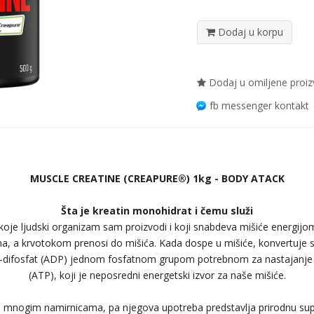
Dodaj u korpu
Dodaj u omiljene proi
fb messenger kontakt
MUSCLE CREATINE (CREAPURE®) 1kg - BODY ATACK
Šta je kreatin monohidrat i čemu služi
 koje ljudski organizam sam proizvodi i koji snabdeva mišiće energijom.
a, a krvotokom prenosi do mišića. Kada dospe u mišiće, konvertuje se
difosfat (ADP) jednom fosfatnom grupom potrebnom za nastajanje a
(ATP), koji je neposredni energetski izvor za naše mišiće.
 u mnogim namirnicama, pa njegova upotreba predstavlja prirodnu supl