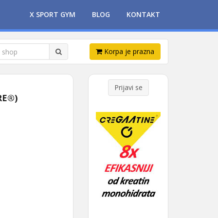
X SPORT GYM
BLOG
KONTAKT
Korpa je prazna
Prijavi se
RE®)