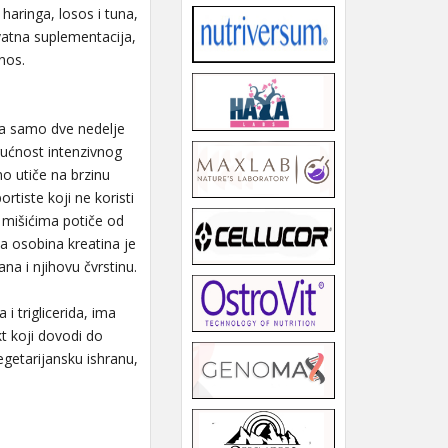
haringa, losos i tuna,
vatna suplementacija,
nos.
 za samo dve nedelje
gućnost intenzivnog
o utiče na brzinu
tiste koji ne koristi
 mišićima potiče od
a osobina kreatina je
ana i njihovu čvrstinu.
i triglicerida, ima
kt koji dovodi do
egetarijansku ishranu,