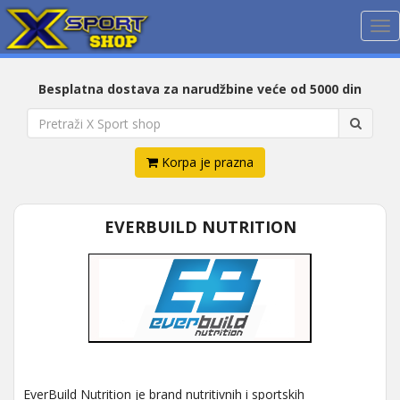
Me
Besplatna dostava za narudžbine veće od 5000 din
Korpa je prazna
EVERBUILD NUTRITION
EverBuild Nutrition je brand nutritivnih i sportskih