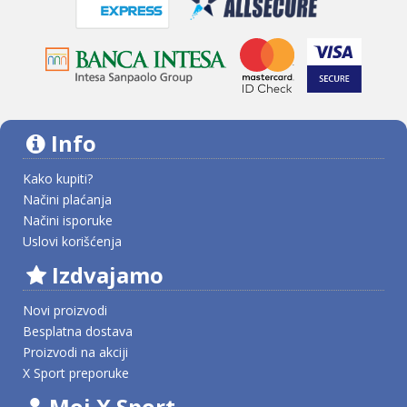
Info
Kako kupiti?
Načini plaćanja
Načini isporuke
Uslovi korišćenja
Izdvajamo
Novi proizvodi
Besplatna dostava
Proizvodi na akciji
X Sport preporuke
Moj X Sport