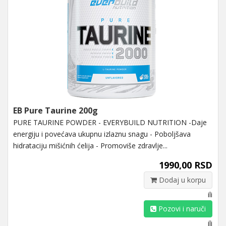
EB Pure Taurine 200g
PURE TAURINE POWDER - EVERYBUILD NUTRITION -Daje
energiju i povećava ukupnu izlaznu snagu - Poboljšava
hidrataciju mišićnih ćelija - Promoviše zdravlje...
1990,00 RSD
Dodaj u korpu
ili
Pozovi i naruči
ili