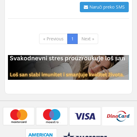
Naruči preko SMS
« Previous
1
Next »