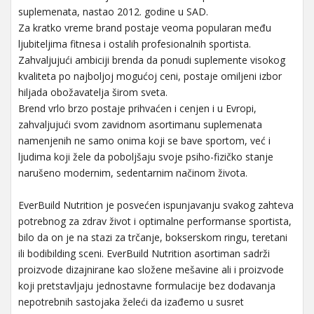
suplemenata, nastao 2012. godine u SAD.
Za kratko vreme brand postaje veoma popularan među
ljubiteljima fitnesa i ostalih profesionalnih sportista.
Zahvaljujući ambiciji brenda da ponudi suplemente visokog
kvaliteta po najboljoj mogućoj ceni, postaje omiljeni izbor
hiljada obožavatelja širom sveta.
Brend vrlo brzo postaje prihvaćen i cenjen i u Evropi,
zahvaljujući svom zavidnom asortimanu suplemenata
namenjenih ne samo onima koji se bave sportom, već i
ljudima koji žele da poboljšaju svoje psiho-fizičko stanje
narušeno modernim, sedentarnim načinom života.
EverBuild Nutrition je posvećen ispunjavanju svakog zahteva
potrebnog za zdrav život i optimalne performanse sportista,
bilo da on je na stazi za trčanje, bokserskom ringu, teretani
ili bodibilding sceni. EverBuild Nutrition asortiman sadrži
proizvode dizajnirane kao složene mešavine ali i proizvode
koji pretstavljaju jednostavne formulacije bez dodavanja
nepotrebnih sastojaka želeći da izađemo u susret