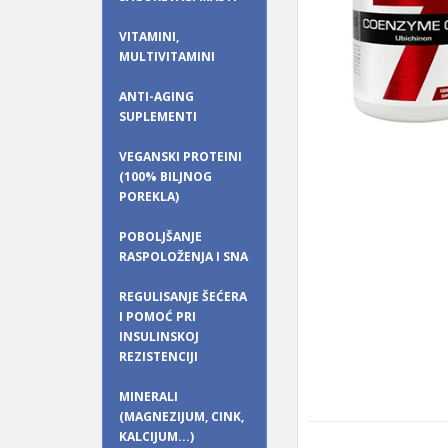
VITAMINI,
MULTIVITAMINI
ANTI-AGING
SUPLEMENTI
VEGANSKI PROTEINI
(100% BILJNOG
POREKLA)
POBOLJŠANJE
RASPOLOŽENJA I SNA
REGULISANJE ŠEĆERA
I POMOĆ PRI
INSULINSKOJ
REZISTENCIJI
MINERALI
(MAGNEZIJUM, CINK,
KALCIJUM...)