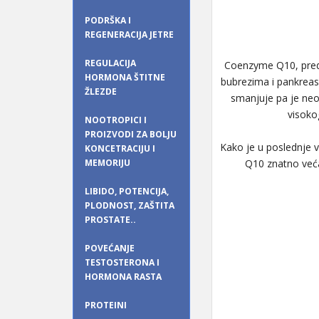
PODRŠKA I
REGENERACIJA JETRE
REGULACIJA
Coenzyme Q10, predsta
HORMONA ŠTITNE
bubrezima i pankreas
ŽLEZDE
smanjuje pa je ne
visokog
NOOTROPICI I
PROIZVODI ZA BOLJU
Kako je u poslednje v
KONCETRACIJU I
MEMORIJU
Q10 znatno veća
LIBIDO, POTENCIJA,
PLODNOST, ZAŠTITA
PROSTATE..
POVEĆANJE
TESTOSTERONA I
HORMONA RASTA
PROTEINI