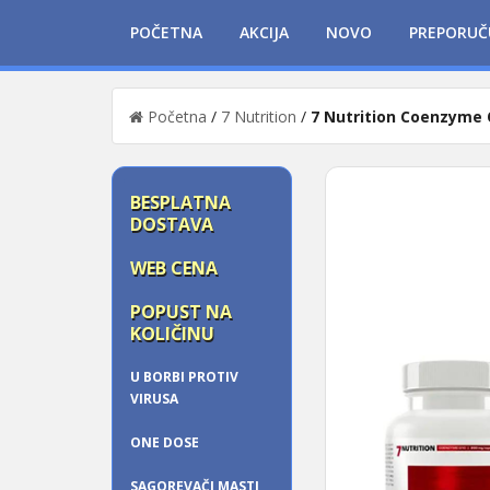
POČETNA
AKCIJA
NOVO
PREPORUČ
Početna
/
7 Nutrition
/
7 Nutrition Coenzyme
BESPLATNA
DOSTAVA
WEB CENA
POPUST NA
KOLIČINU
U BORBI PROTIV
VIRUSA
ONE DOSE
SAGOREVAČI MASTI