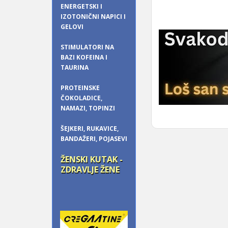
ENERGETSKI I
IZOTONIČNI NAPICI I
GELOVI
STIMULATORI NA
BAZI KOFEINA I
TAURINA
PROTEINSKE
ČOKOLADICE,
NAMAZI, TOPINZI
ŠEJKERI, RUKAVICE,
BANDAŽERI, POJASEVI
ŽENSKI KUTAK -
ZDRAVLJE ŽENE