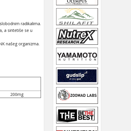
slobodnim radikalima.
a, a sintetiše se u
DNK našeg organizma.
200mg