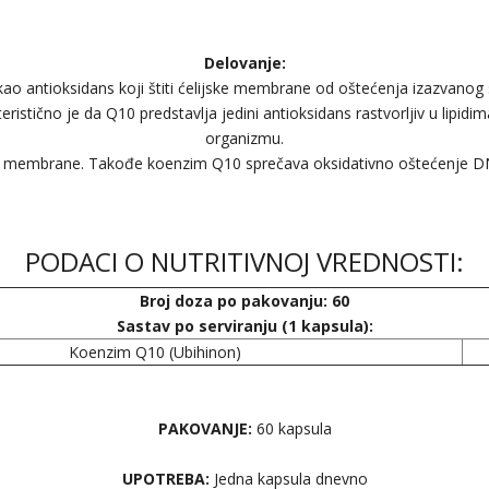
Delovanje:
ao antioksidans koji štiti ćelijske membrane od oštećenja izazvanog 
ristično je da Q10 predstavlja jedini antioksidans rastvorljiv u lipidim
organizmu.
ijske membrane. Takođe koenzim Q10 sprečava oksidativno oštećenje 
PODACI O NUTRITIVNOJ VREDNOSTI:
Broj doza po pakovanju: 60
Sastav po serviranju (1 kapsula):
Koenzim Q10 (Ubihinon)
PAKOVANJE:
60 kapsula
UPOTREBA:
Jedna kapsula dnevno