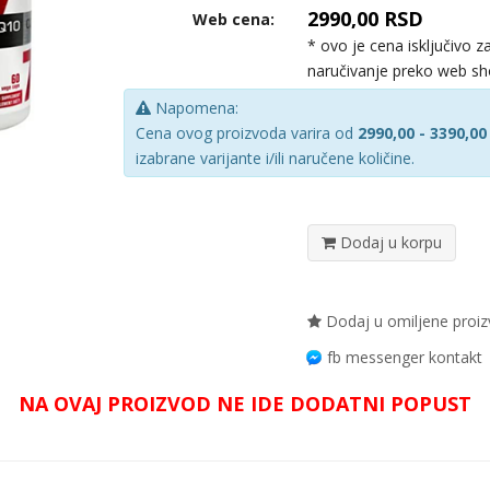
2990,00 RSD
Web cena:
* ovo je cena isključivo z
naručivanje preko web s
Napomena:
Cena ovog proizvoda varira od
2990,00 - 3390,00
izabrane varijante i/ili naručene količine.
Dodaj u korpu
Dodaj u omiljene proi
fb messenger kontakt
NA OVAJ PROIZVOD NE IDE DODATNI POPUST