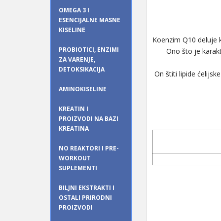
OMEGA 3 I
ESENCIJALNE MASNE
KISELINE
Koenzim Q10 deluje k
PROBIOTICI, ENZIMI
Ono što je karakte
ZA VARENJE,
DETOKSIKACIJA
On štiti lipide ćel
AMINOKISELINE
KREATIN I
PROIZVODI NA BAZI
KREATINA
NO REAKTORI I PRE-
WORKOUT
SUPLEMENTI
BILJNI EKSTRAKTI I
OSTALI PRIRODNI
PROIZVODI