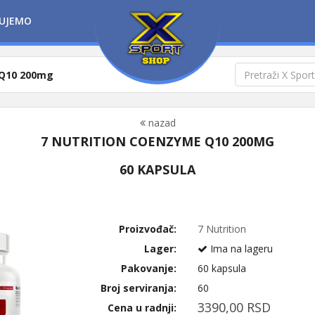
UJEMO
 Q10 200mg
nazad
7 NUTRITION COENZYME Q10 200MG
60 KAPSULA
Proizvođač:
7 Nutrition
Lager:
Ima na lageru
Pakovanje:
60 kapsula
Broj serviranja:
60
3390,00 RSD
Cena u radnji: