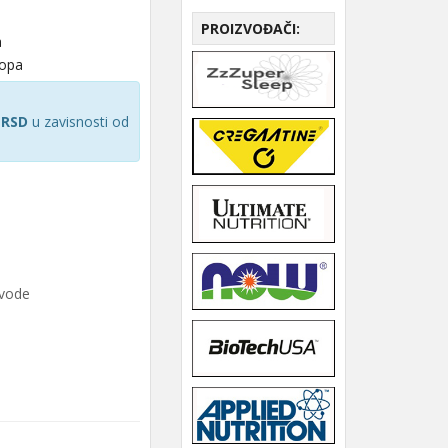
PROIZVOĐAČI:
a
hopa
 RSD
u zavisnosti od
zvode