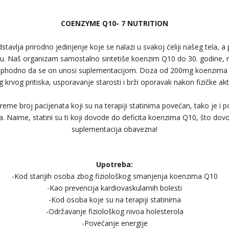
COENZYME Q10- 7 NUTRITION
vlja prirodno jedinjenje koje se nalazi u svakoj ćeliji našeg tela, a 
u. Naš organizam samostalno sintetiše koenzim Q10 do 30. godine, 
ophodno da se on unosi suplementacijom. Doza od 200mg koenzima 
 krvog pritiska, usporavanje starosti i brži oporavak nakon fizičke akt
reme broj pacijenata koji su na terapiji statinima povećan, tako je 
. Naime, statini su ti koji dovode do deficita koenzima Q10, što dovo
suplementacija obavezna!
Upotreba:
-Kod starijih osoba zbog fiziološkog smanjenja koenzima Q10
-Kao prevencija kardiovaskularnih bolesti
-Kod osoba koje su na terapiji statinima
-Održavanje fiziološkog nivoa holesterola
-Povećanje energije