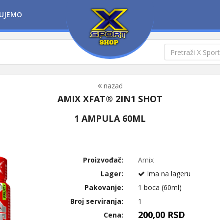
UJEMO
nazad
AMIX XFAT® 2IN1 SHOT
1 AMPULA 60ML
Proizvođač:
Amix
Lager:
Ima na lageru
Pakovanje:
1 boca (60ml)
Broj serviranja:
1
200,00 RSD
Cena: