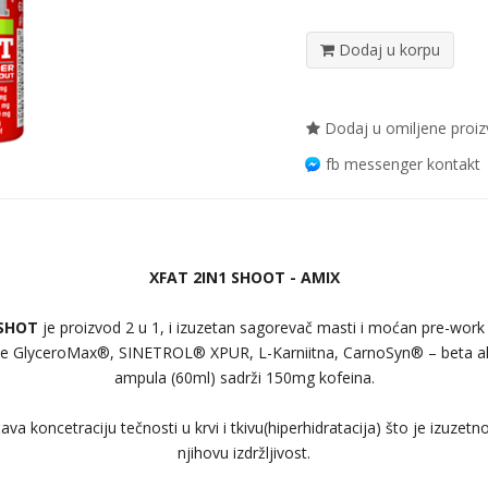
Dodaj u korpu
Dodaj u omiljene proi
fb messenger kontakt
XFAT 2IN1 SHOOT - AMIX
 SHOT
je proizvod 2 u 1, i izuzetan sagorevač masti i moćan pre-work
oze GlyceroMax®, SINETROL® XPUR, L-Karniitna, CarnoSyn® – beta ala
ampula (60ml) sadrži 150mg kofeina.
 koncetraciju tečnosti u krvi i tkivu(hiperhidratacija) što je izuzetno
njihovu izdržljivost.