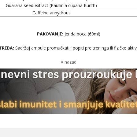
Guarana seed extract (Paullinia cupana Kunth)
Caffeine anhydrous
PAKOVANJE:
Jenda boca (60ml)
TREBA:
Sadržaj ampule promućkati i popiti pre treninga ili fizičke aktiv
nazad