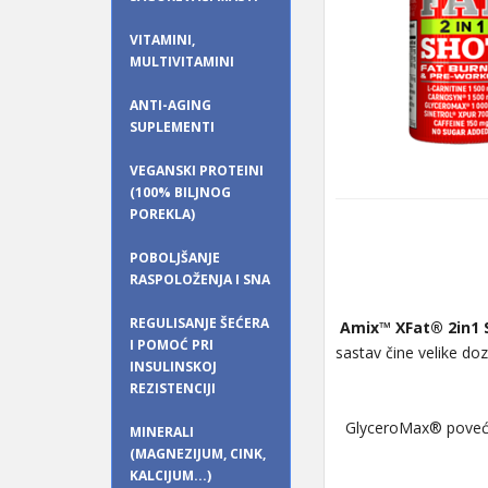
VITAMINI,
MULTIVITAMINI
ANTI-AGING
SUPLEMENTI
VEGANSKI PROTEINI
(100% BILJNOG
POREKLA)
POBOLJŠANJE
RASPOLOŽENJA I SNA
REGULISANJE ŠEĆERA
Amix™ XFat® 2in1
I POMOĆ PRI
sastav čine velike d
INSULINSKOJ
REZISTENCIJI
GlyceroMax® povećava
MINERALI
(MAGNEZIJUM, CINK,
KALCIJUM...)