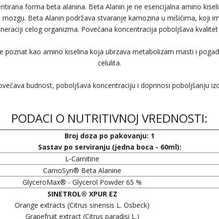
tirana forma beta alanina. Beta Alanin je ne esencijalna amino kisel
i mozgu. Beta Alanin podržava stvaranje karnozina u mišićima, koji i
neraciji celog organizma. Povećana koncentracija poboljšava kvalitet
iše poznat kao amino kiselina koja ubrzava metabolizam masti i poga
celulita.
većava budnost, poboljšava koncentraciju i doprinosi poboljšanju izdr
PODACI O NUTRITIVNOJ VREDNOSTI:
Broj doza po pakovanju: 1
Sastav po serviranju (jedna boca - 60ml):
L-Carnitine
CarnoSyn® Beta Alanine
GlyceroMax® - Glycerol Powder 65 %
SINETROL® XPUR EZ
Orange extracts (Citrus sinensis L. Osbeck)
Grapefruit extract (Citrus paradisi L.)