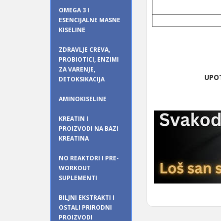
OMEGA 3 I
ESENCIJALNE MASNE
KISELINE
ZDRAVLJE CREVA,
PROBIOTICI, ENZIMI
ZA VARENJE,
UPO
DETOKSIKACIJA
AMINOKISELINE
KREATIN I
PROIZVODI NA BAZI
KREATINA
NO REAKTORI I PRE-
WORKOUT
SUPLEMENTI
BILJNI EKSTRAKTI I
OSTALI PRIRODNI
PROIZVODI