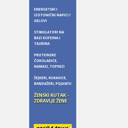
ENERGETSKI I
IZOTONIČNI NAPICI I
GELOVI
STIMULATORI NA
BAZI KOFEINA I
TAURINA
PROTEINSKE
ČOKOLADICE,
NAMAZI, TOPINZI
ŠEJKERI, RUKAVICE,
BANDAŽERI, POJASEVI
ŽENSKI KUTAK -
ZDRAVLJE ŽENE