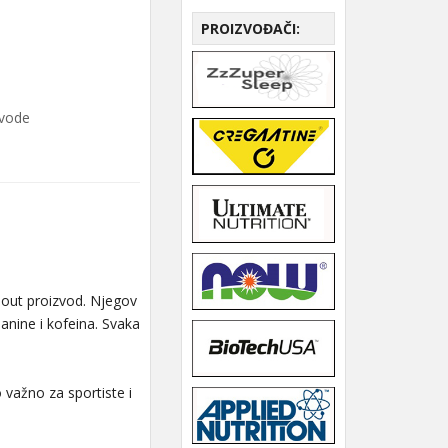
PROIZVOĐAČI:
zvode
 out proizvod. Njegov
nine i kofeina. Svaka
 važno za sportiste i