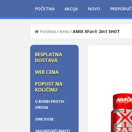
POČETNA
AKCIJA
NOVO
PREPORUČ
Početna
/
Amix
/
AMIX XFat® 2in1 SHOT
BESPLATNA
DOSTAVA
WEB CENA
POPUST NA
KOLIČINU
U BORBI PROTIV
VIRUSA
ONE DOSE
SAGOREVAČI MASTI