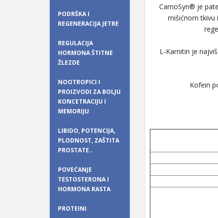
CarnoSyn® je paten
PODRŠKA I
mišićnom tkivu 
REGENERACIJA JETRE
rege
REGULACIJA
L-Karnitin je najv
HORMONA ŠTITNE
ŽLEZDE
NOOTROPICI I
Kofein po
PROIZVODI ZA BOLJU
KONCETRACIJU I
MEMORIJU
LIBIDO, POTENCIJA,
PLODNOST, ZAŠTITA
PROSTATE..
POVEĆANJE
TESTOSTERONA I
HORMONA RASTA
PROTEINI