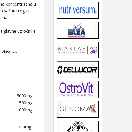
ina koncentrisana u
ma važnu ulogu u
 sna.
đa glavne uzročnike
žljivosti.
3000mg
1500mg
1000mg
700mg