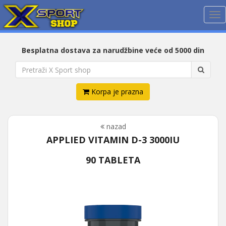
Me
Besplatna dostava za narudžbine veće od 5000 din
Korpa je prazna
nazad
APPLIED VITAMIN D-3 3000IU
90 TABLETA