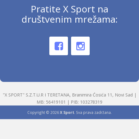
Pratite X Sport na
društvenim mrežama:
"X SPORT" S.Z.T.U.R I TERETANA, Branimira Ćosića 11, Novi Sad |
MB: 56419101 | PIB: 103278319
Copyright © 2026
X Sport
. Sva prava zadržana.