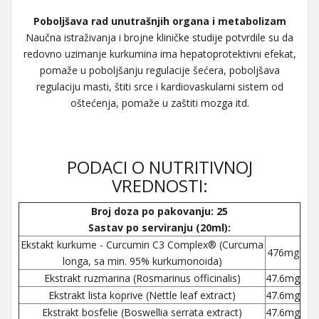
Poboljšava rad unutrašnjih organa i metabolizam
Naučna istraživanja i brojne kliničke studije potvrdile su da
redovno uzimanje kurkumina ima hepatoprotektivni efekat,
pomaže u poboljšanju regulacije šećera, poboljšava
regulaciju masti, štiti srce i kardiovaskularni sistem od
oštećenja, pomaže u zaštiti mozga itd.
PODACI O NUTRITIVNOJ
VREDNOSTI:
Broj doza po pakovanju: 25
Sastav po serviranju (20ml):
Еkstakt kurkume - Curcumin C3 Complex® (Curcuma
476mg
longa, sa min. 95% kurkumonoida)
Ekstrakt ruzmarina (Rosmarinus officinalis)
47.6mg
Ekstrakt lista koprive (Nettle leaf extract)
47.6mg
Ekstrakt bosfelie (Boswellia serrata extract)
47.6mg