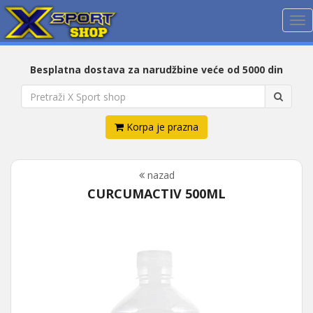
Me
Besplatna dostava za narudžbine veće od 5000 din
Korpa je prazna
nazad
CURCUMACTIV 500ML