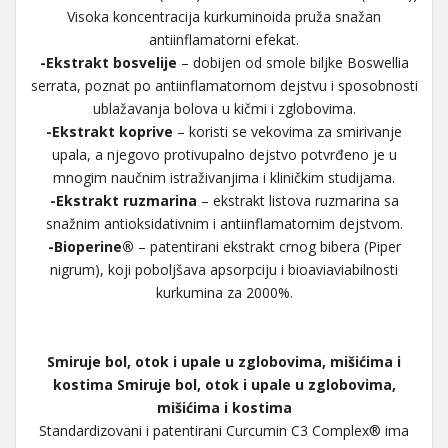
Visoka koncentracija kurkuminoida pruža snažan
antiinflamatorni efekat.
-Ekstrakt bosvelije
– dobijen od smole biljke Boswellia
serrata, poznat po antiinflamatornom dejstvu i sposobnosti
ublažavanja bolova u kičmi i zglobovima.
-Ekstrakt koprive
– koristi se vekovima za smirivanje
upala, a njegovo protivupalno dejstvo potvrđeno je u
mnogim naučnim istraživanjima i kliničkim studijama.
-Ekstrakt ruzmarina
– ekstrakt listova ruzmarina sa
snažnim antioksidativnim i antiinflamatornim dejstvom.
-Bioperine®
– patentirani ekstrakt crnog bibera (Piper
nigrum), koji poboljšava apsorpciju i bioaviaviabilnosti
kurkumina za 2000%.
Smiruje bol, otok i upale u zglobovima, mišićima i
kostima Smiruje bol, otok i upale u zglobovima,
mišićima i kostima
Standardizovani i patentirani Curcumin C3 Complex® ima