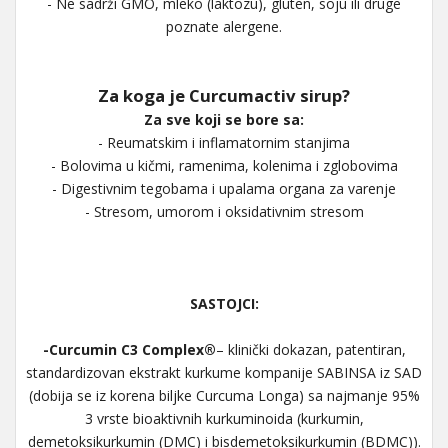
- Ne sadrži GMO, mleko (laktozu), gluten, soju ili druge
poznate alergene.
Za koga je Curcumactiv sirup?
Za sve koji se bore sa:
- Reumatskim i inflamatornim stanjima
- Bolovima u kičmi, ramenima, kolenima i zglobovima
- Digestivnim tegobama i upalama organa za varenje
- Stresom, umorom i oksidativnim stresom
SASTOJCI:
-Curcumin C3 Complex®
– klinički dokazan, patentiran,
standardizovan ekstrakt kurkume kompanije SABINSA iz SAD
(dobija se iz korena biljke Curcuma Longa) sa najmanje 95%
3 vrste bioaktivnih kurkuminoida (kurkumin,
demetoksikurkumin (DMC) i bisdemetoksikurkumin (BDMC)).