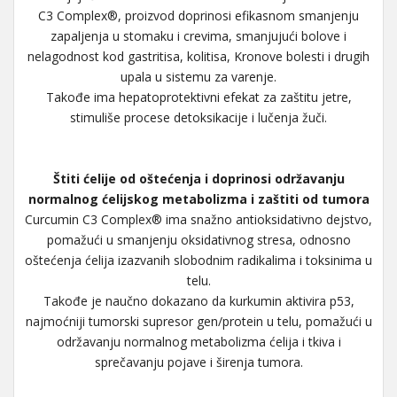
C3 Complex®, proizvod doprinosi efikasnom smanjenju
zapaljenja u stomaku i crevima, smanjujući bolove i
nelagodnost kod gastritisa, kolitisa, Kronove bolesti i drugih
upala u sistemu za varenje.
Takođe ima hepatoprotektivni efekat za zaštitu jetre,
stimuliše procese detoksikacije i lučenja žuči.
Štiti ćelije od oštećenja i doprinosi održavanju
normalnog ćelijskog metabolizma i zaštiti od tumora
Curcumin C3 Complex® ima snažno antioksidativno dejstvo,
pomažući u smanjenju oksidativnog stresa, odnosno
oštećenja ćelija izazvanih slobodnim radikalima i toksinima u
telu.
Takođe je naučno dokazano da kurkumin aktivira p53,
najmoćniji tumorski supresor gen/protein u telu, pomažući u
održavanju normalnog metabolizma ćelija i tkiva i
sprečavanju pojave i širenja tumora.