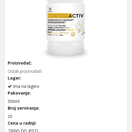
Proizvođač:
Ostali proizvođači
Lager:
Ima na lageru
Pakovanje:
500ml
Broj serviranja:
25
Cena u radnji:
2890,00 RSD