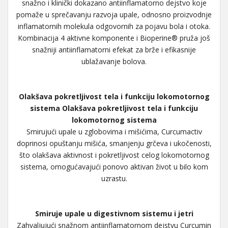
snažno i klinički dokazano antiinflamatorno dejstvo koje
pomaže u sprečavanju razvoja upale, odnosno proizvodnje
inflamatornih molekula odgovornih za pojavu bola i otoka.
Kombinacija 4 aktivne komponente i Bioperine® pruža još
snažniji antiinflamatorni efekat za brže i efikasnije
ublažavanje bolova.
Olakšava pokretljivost tela i funkciju lokomotornog
sistema Olakšava pokretljivost tela i funkciju
lokomotornog sistema
Smirujući upale u zglobovima i mišićima, Curcumactiv
doprinosi opuštanju mišića, smanjenju grčeva i ukočenosti,
što olakšava aktivnost i pokretljivost celog lokomotornog
sistema, omogućavajući ponovo aktivan život u bilo kom
uzrastu.
Smiruje upale u digestivnom sistemu i jetri
Zahvaljujući snažnom antiinflamatornom dejstvu Curcumin