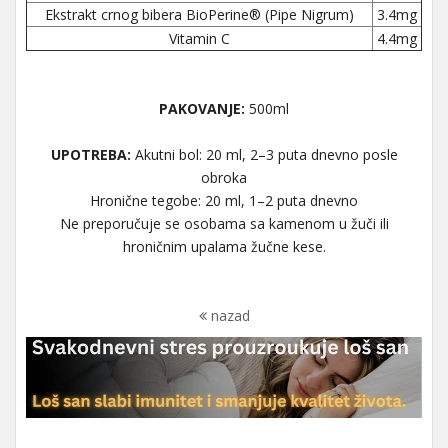
Ekstrakt crnog bibera BioPerine® (Pipe Nigrum)
3.4mg
Vitamin C
4.4mg
PAKOVANJE:
500ml
UPOTREBA:
Akutni bol: 20 ml, 2–3 puta dnevno posle
obroka
Hronične tegobe: 20 ml, 1–2 puta dnevno
Ne preporučuje se osobama sa kamenom u žuči ili
hroničnim upalama žučne kese.
nazad