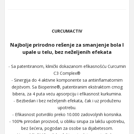
CURCUMACTIV
Najbolje prirodno rešenje za smanjenje bola I
upale u telu, bez neželjenih efekata
- Sa patentiranom, klinički dokazanom efikasnošću Curcumin
C3 Complex®
- Sinergija do 4 aktivne komponente sa antiinflamatornim
dejstvom. Sa Bioperine®, patentiranim ekstraktom crnog
bibera, za 4 puta veću apsorpciju i efikasnost kurkumina.
- Bezbedan i bez neželjenih efekata, čak i uz produženu
upotrebu.
- Efikasnost potvrdilo preko 10.000 zadovoljnih korisnika.
- 100% prirodan proizvod, u obliku sirupa za lakšu upotrebu,
bez šećera, pogodan za osobe sa dijabetesom.