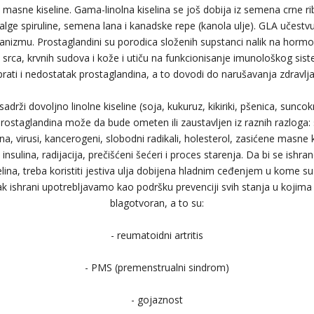
 masne kiseline. Gama-linolna kiselina se još dobija iz semena crne rib
ge spiruline, semena lana i kanadske repe (kanola ulje). GLA učestvu
anizmu. Prostaglandini su porodica složenih supstanci nalik na hormon
o srca, krvnih sudova i kože i utiču na funkcionisanje imunološkog si
prati i nedostatak prostaglandina, a to dovodi do narušavanja zdravlja
drži dovoljno linolne kiseline (soja, kukuruz, kikiriki, pšenica, suncokre
rostaglandina može da bude ometen ili zaustavljen iz raznih razloga: s
na, virusi, kancerogeni, slobodni radikali, holesterol, zasićene masne k
 insulina, radijacija, prečišćeni šećeri i proces starenja. Da bi se ish
elina, treba koristiti jestiva ulja dobijena hladnim ceđenjem u kome s
 ishrani upotrebljavamo kao podršku prevenciji svih stanja u kojima 
blagotvoran, a to su:
- reumatoidni artritis
- PMS (premenstrualni sindrom)
- gojaznost