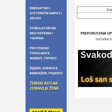
ENERGETSKI I
Eve
IZOTONIČNI NAPICI I
GELOVI
STIMULATORI NA
PREPORUCENA UP
BAZI KOFEINA I
TAURINA
noćurka ni
PROTEINSKE
ČOKOLADICE,
NAMAZI, TOPINZI
ŠEJKERI, RUKAVICE,
BANDAŽERI, POJASEVI
ŽENSKI KUTAK -
ZDRAVLJE ŽENE