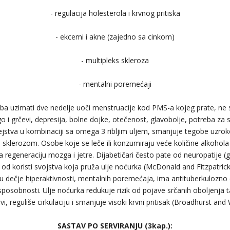
- regulacija holesterola i krvnog pritiska
- ekcemi i akne (zajedno sa cinkom)
- multipleks skleroza
- mentalni poremećaji
eba uzimati dve nedelje uoči menstruacije kod PMS-a kojeg prate, ne
go i grčevi, depresija, bolne dojke, otečenost, glavobolje, potreba za
ejstva u kombinaciji sa omega 3 ribljim uljem, smanjuje tegobe uzr
ks sklerozom. Osobe koje se leče ili konzumiraju veće količine alkohola
a regeneraciju mozga i jetre. Dijabetičari često pate od neuropatije (gu
d koristi svojstva koja pruža ulje noćurka (McDonald and Fitzpatrick
u dečje hiperaktivnosti, mentalnih poremećaja, ima antituberkulozno
 sposobnosti. Ulje noćurka redukuje rizik od pojave srčanih oboljenja
i, reguliše cirkulaciju i smanjuje visoki krvni pritisak (Broadhurst and
SASTAV PO SERVIRANJU (3kap.):