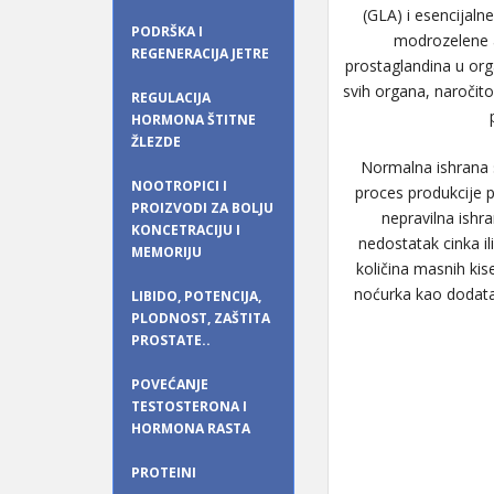
(GLA) i esencijalne
PODRŠKA I
modrozelene al
REGENERACIJA JETRE
prostaglandina u org
svih organa, naročit
REGULACIJA
HORMONA ŠTITNE
ŽLEZDE
Normalna ishrana sa
NOOTROPICI I
proces produkcije p
PROIZVODI ZA BOLJU
nepravilna ishra
KONCETRACIJU I
nedostatak cinka ili
MEMORIJU
količina masnih kis
noćurka kao dodatak
LIBIDO, POTENCIJA,
PLODNOST, ZAŠTITA
PROSTATE..
POVEĆANJE
TESTOSTERONA I
HORMONA RASTA
PROTEINI