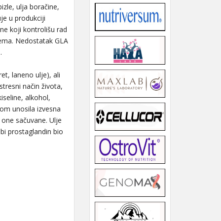
izle, ulja boračine,
je u produkciji
e koji kontrolišu rad
stema. Nedostatak GLA
.
t, laneno ulje), ali
tresni način života,
iseline, alkohol,
ranom unosila izvesna
u one sačuvane. Ulje
bi prostaglandin bio