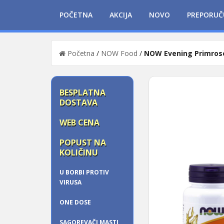
POČETNA
AKCIJA
NOVO
PREPORUČ
Početna
/
NOW Food
/
NOW Evening Primrose
BESPLATNA
DOSTAVA
WEB CENA
POPUST NA
KOLIČINU
U BORBI PROTIV
VIRUSA
ONE DOSE
SAGOREVAČI MASTI