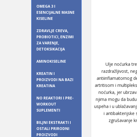
OMEGA 3 I
ESENCIJALNE MASNE
KISELINE
ZDRAVLJE CREVA,
PROBIOTICI, ENZIMI
ZA VARENJE,
DETOKSIKACIJA
AMINOKISELINE
Ulje noćurka tr
razdražljivost, ne
KREATIN I
antiinflamatornog d
PROIZVODI NA BAZI
artritisom i multiple
KREATINA
noćurka, jer ubrzav
NO REAKTORI I PRE-
njima mogu da budu o
WORKOUT
uspeha i u ublažavanj
SUPLEMENTI
i antibakterijske
zgrušavanje krv
BILJNI EKSTRAKTI I
OSTALI PRIRODNI
PROIZVODI