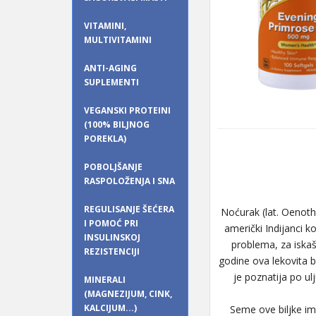
VITAMINI,
MULTIVITAMINI
ANTI-AGING
SUPLEMENTI
VEGANSKI PROTEINI
(100% BILJNOG
POREKLA)
POBOLJŠANJE
RASPOLOŽENJA I SNA
REGULISANJE ŠEĆERA
Noćurak (lat. Oenoth
I POMOĆ PRI
američki Indijanci kor
INSULINSKOJ
problema, za iskašl
REZISTENCIJI
godine ova lekovita b
je poznatija po ul
MINERALI
(MAGNEZIJUM, CINK,
KALCIJUM...)
Seme ove biljke ima