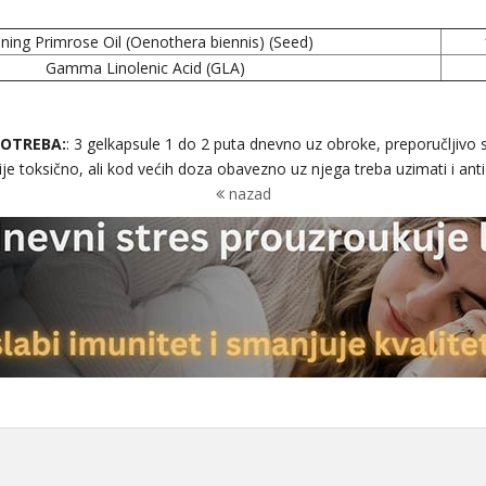
ning Primrose Oil (Oenothera biennis) (Seed)
Gamma Linolenic Acid (GLA)
OTREBA:
: 3 gelkapsule 1 do 2 puta dnevno uz obroke, preporučljivo 
je toksično, ali kod većih doza obavezno uz njega treba uzimati i ant
nazad