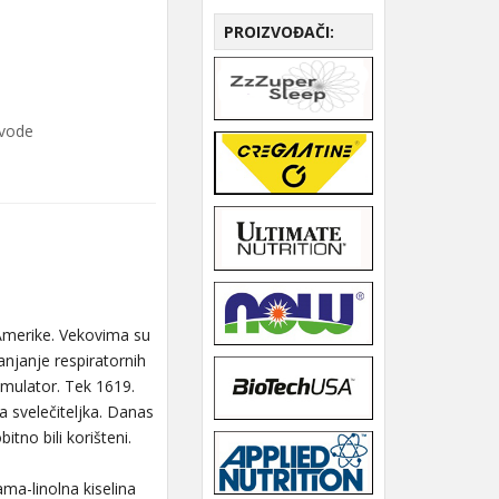
PROIZVOĐAČI:
zvode
 Amerike. Vekovima su
klanjanje respiratornih
timulator. Tek 1619.
a svelečiteljka. Danas
tno bili korišteni.
ama-linolna kiselina