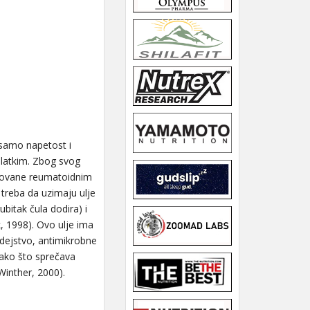
 samo napetost i
 slatkim. Zbog svog
okovane reumatoidnim
 treba da uzimaju ulje
bitak čula dodira) i
, 1998). Ovo ulje ima
 dejstvo, antimikrobne
 tako što sprečava
 Winther, 2000).