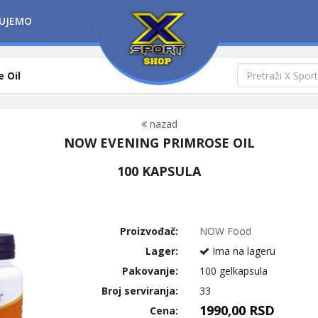
UJEMO
 Oil
nazad
NOW EVENING PRIMROSE OIL
100 KAPSULA
Proizvođač:
NOW Food
Lager:
Ima na lageru
Pakovanje:
100 gelkapsula
Broj serviranja:
33
1990,00 RSD
Cena: