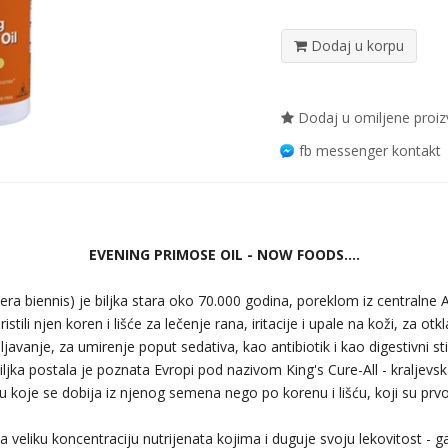
Dodaj u korpu
Dodaj u omiljene proi
fb messenger kontakt
EVENING PRIMOSE OIL - NOW FOODS....
era biennis) je biljka stara oko 70.000 godina, poreklom iz centralne
istili njen koren i lišće za lečenje rana, iritacije i upale na koži, za ot
javanje, za umirenje poput sedativa, kao antibiotik i kao digestivni s
iljka postala je poznata Evropi pod nazivom King's Cure-All - kraljevsk
ju koje se dobija iz njenog semena nego po korenu i lišću, koji su prvobi
 veliku koncentraciju nutrijenata kojima i duguje svoju lekovitost - g