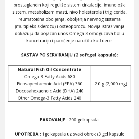
prostaglandin koji reguliše sistem cirkulacije, imunološki
sistem, metabolizam masti, nivo holesterola i triglicerida,
reumatoidna oboljenja, oboljenja nervnog sistema
(multipleks sklerozu) i osteoporozu. Novija istraživanja
dokazuju da pojačan unos Omega 3 omogućava bolju
koncetraciju i pamćenje naročito kod dece.
SASTAV PO SERVIRANJU (2 softgel kapsule):
Natural Fish Oil Concentrate
Omega-3 Fatty Acids 680
Eicosapentaenoic Acid (EPA) 360
2.0 g (2,000 mg)
Docosahexaenoic Acid (DHA) 240
Other Omega-3 Fatty Acids 240
PAKOVANJE :
200 gelkapsula.
UPOTREBA :
1gelkapsula uz svaki obrok (3 gel kapsule