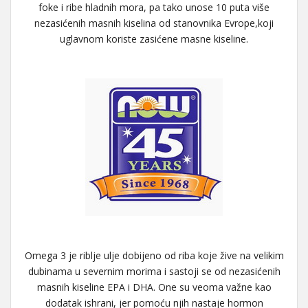
foke i ribe hladnih mora, pa tako unose 10 puta više
nezasićenih masnih kiselina od stanovnika Evrope,koji
uglavnom koriste zasićene masne kiseline.
Omega 3 je riblje ulje dobijeno od riba koje žive na velikim
dubinama u severnim morima i sastoji se od nezasićenih
masnih kiseline EPA i DHA. One su veoma važne kao
dodatak ishrani, jer pomoću njih nastaje hormon