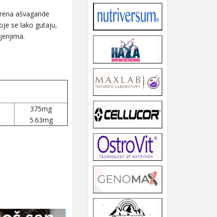
korena ašvagande
oje se lako gutaju,
jenjima.
375mg
5.63mg