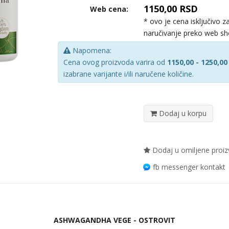
1150,00 RSD
Web cena:
* ovo je cena isključivo z
naručivanje preko web s
Napomena:
Cena ovog proizvoda varira od
1150,00 - 1250,00
izabrane varijante i/ili naručene količine.
Dodaj u korpu
Dodaj u omiljene proi
fb messenger kontakt
ASHWAGANDHA VEGE - OSTROVIT