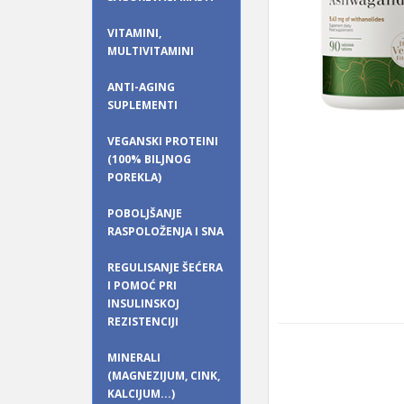
VITAMINI,
MULTIVITAMINI
ANTI-AGING
SUPLEMENTI
VEGANSKI PROTEINI
(100% BILJNOG
POREKLA)
POBOLJŠANJE
RASPOLOŽENJA I SNA
REGULISANJE ŠEĆERA
I POMOĆ PRI
INSULINSKOJ
REZISTENCIJI
MINERALI
(MAGNEZIJUM, CINK,
KALCIJUM...)