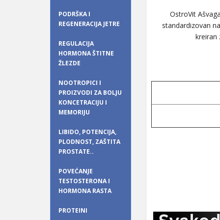
OstroVit Ašvaga
PODRŠKA I
REGENERACIJA JETRE
standardizovan na 
kreiran
REGULACIJA
HORMONA ŠTITNE
ŽLEZDE
NOOTROPICI I
PROIZVODI ZA BOLJU
KONCETRACIJU I
MEMORIJU
LIBIDO, POTENCIJA,
PLODNOST, ZAŠTITA
PROSTATE..
POVEĆANJE
TESTOSTERONA I
HORMONA RASTA
PROTEINI