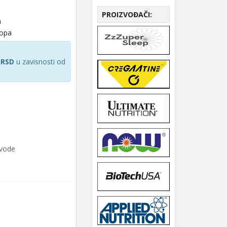
PROIZVOĐAČI:
a
hopa
 RSD
u zavisnosti od
zvode