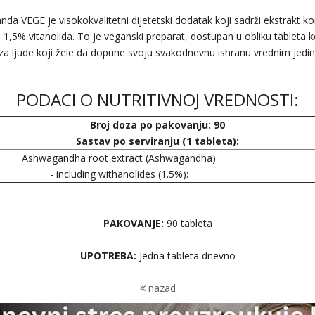
nda VEGE je visokokvalitetni dijetetski dodatak koji sadrži ekstrakt 
1,5% vitanolida. To je veganski preparat, dostupan u obliku tableta k
 za ljude koji žele da dopune svoju svakodnevnu ishranu vrednim jedin
PODACI O NUTRITIVNOJ VREDNOSTI:
Broj doza po pakovanju: 90
Sastav po serviranju (1 tableta):
Ashwagandha root extract (Ashwagandha)
- including withanolides (1.5%):
PAKOVANJE:
90 tableta
UPOTREBA:
Jedna tableta dnevno
nazad