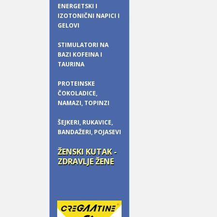
ENERGETSKI I
IZOTONIČNI NAPICI I
GELOVI
STIMULATORI NA
BAZI KOFEINA I
TAURINA
PROTEINSKE
ČOKOLADICE,
NAMAZI, TOPINZI
ŠEJKERI, RUKAVICE,
BANDAŽERI, POJASEVI
ŽENSKI KUTAK -
ZDRAVLJE ŽENE