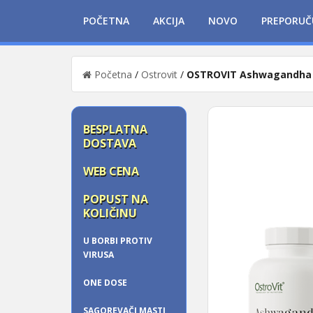
POČETNA
AKCIJA
NOVO
PREPORUČ
Početna
/
Ostrovit
/
OSTROVIT Ashwagandha 
BESPLATNA
DOSTAVA
WEB CENA
POPUST NA
KOLIČINU
U BORBI PROTIV
VIRUSA
ONE DOSE
SAGOREVAČI MASTI