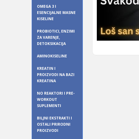
OMEGA 3 I
ESENCIJALNE MASNE
KISELINE
PROBIOTICI, ENZIMI
ZA VARENJE,
DETOKSIKACIJA
AMINOKISELINE
KREATIN I
PROIZVODI NA BAZI
KREATINA
NO REAKTORI I PRE-
WORKOUT
SUPLEMENTI
BILJNI EKSTRAKTI I
OSTALI PRIRODNI
PROIZVODI