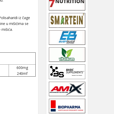
u.
olisaharidi iz čage
line u mišićima se
 mišića.
600mg
240mf