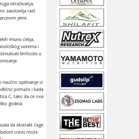
ruga istraživanja,
no zaustavlja rast
arcinom jetre.
kih imuno ćelija,
munološkog sistema i
imulisati limfocite u
ionisanje.
o naučno ispitivanje iz
 odlično pomaže i kada
itisa C, tako da će ova
liko godina.
zala da ekstrakt čage
 debelom crevu može