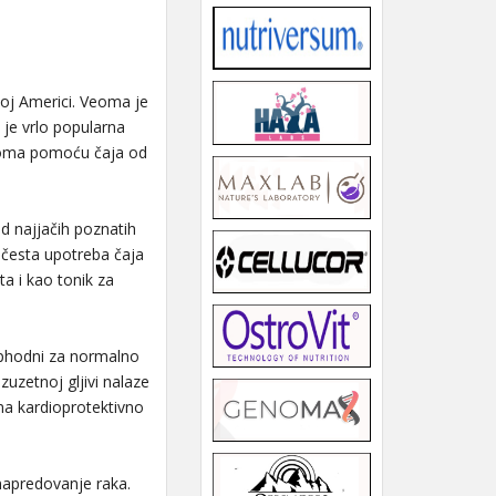
rnoj Americi. Veoma je
 je vrlo popularna
inoma pomoću čaja od
od najjačih poznatih
 česta upotreba čaja
ta i kao tonik za
ophodni za normalno
zuzetnoj gljivi nalaze
ima kardioprotektivno
 napredovanje raka.