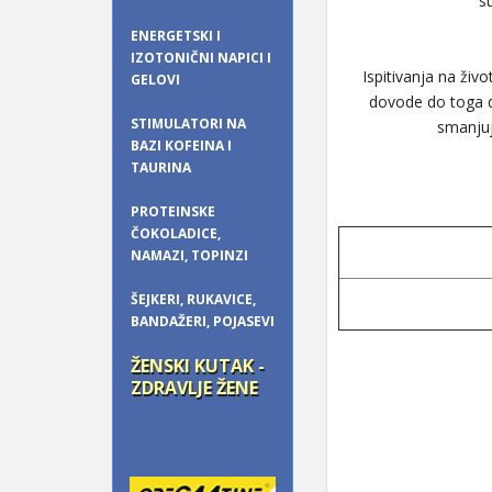
s
ENERGETSKI I
IZOTONIČNI NAPICI I
Ispitivanja na živ
GELOVI
dovode do toga da
STIMULATORI NA
smanjuj
BAZI KOFEINA I
TAURINA
PROTEINSKE
ČOKOLADICE,
NAMAZI, TOPINZI
ŠEJKERI, RUKAVICE,
BANDAŽERI, POJASEVI
ŽENSKI KUTAK -
ZDRAVLJE ŽENE