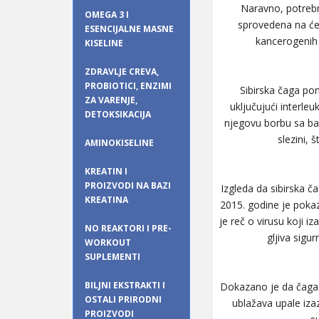
Naravno, potrebno
OMEGA 3 I
sprovedena na ćel
ESENCIJALNE MASNE
kancerogenih 
KISELINE
ZDRAVLJE CREVA,
PROBIOTICI, ENZIMI
Sibirska čaga po
ZA VARENJE,
uključujući interle
DETOKSIKACIJA
njegovu borbu sa bak
slezini, 
AMINOKISELINE
KREATIN I
PROIZVODI NA BAZI
Izgleda da sibirska ča
KREATINA
2015. godine je pokaz
je reč o virusu koji i
NO REAKTORI I PRE-
gljiva sigu
WORKOUT
SUPLEMENTI
BILJNI EKSTRAKTI I
Dokazano je da čaga 
OSTALI PRIRODNI
ublažava upale iza
PROIZVODI