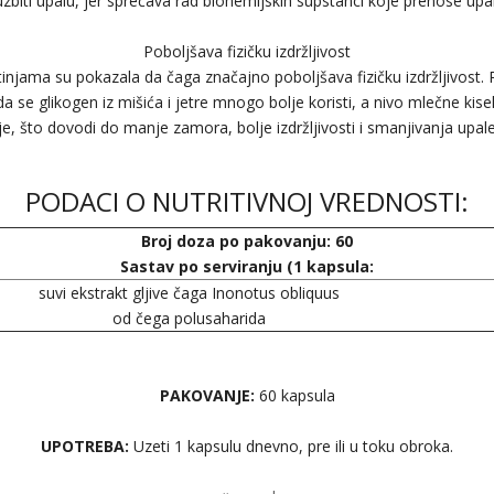
uzbiti upalu, jer sprečava rad biohemijskih supstanci koje prenose upal
Poboljšava fizičku izdržljivost
otinjama su pokazala da čaga značajno poboljšava fizičku izdržljivost. P
 se glikogen iz mišića i jetre mnogo bolje koristi, a nivo mlečne kise
e, što dovodi do manje zamora, bolje izdržljivosti i smanjivanja upale
PODACI O NUTRITIVNOJ VREDNOSTI:
Broj doza po pakovanju: 60
Sastav po serviranju (1 kapsula:
suvi ekstrakt gljive čaga Inonotus obliquus
od čega polusaharida
PAKOVANJE:
60 kapsula
UPOTREBA:
Uzeti 1 kapsulu dnevno, pre ili u toku obroka.