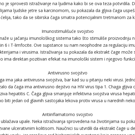
 je sprovesti istraživanje na ljudima kako bi se ova teza potvrdila. D
ijama ljudske jetre sa karcinomom, su pokazala da gljiva čaga uspeš
ćelija, tako da se sibirska čaga smatra potencijalnim tretmanom za k
Imunostimulišuće svojstvo
maže u jačanju imunološkog sistema tako što stimuliše proizvodnju ne
ukin 6 i T-limfocite. Ove supstance su nam neophodne za regulaciju i
terijama i virusima. Istraživanja su pokazala da ekstrakt čage može st
što ima direktan pozitivan efekat na imunološki sistem i njegovo funkc
Antivirusno svojstvo
ga ima jaka antivirusna svojstva, bar kad su u pitanju neki virusi. Jedn
alo da čaga ima antivirusno dejstvo na HIV virus tipa 1. Chaga gljiva
zaziva hepatitis C. Čaga gljiva smanjuje infektivna svojstva virusa hepat
rno biti jedan od glavnih sastojaka lekova protiv virusa u narednih neko
Antiinflamatorno svojstvo
ublažava upale. Neka istraživanja sprovedena na životinjama su poka
zvane ulcerativnim kolitisom. Naučnici su utvrdili da ekstrakt čage u