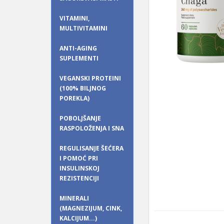
VITAMINI,
MULTIVITAMINI
ANTI-AGING
SUPLEMENTI
VEGANSKI PROTEINI
(100% BILJNOG
POREKLA)
POBOLJŠANJE
RASPOLOŽENJA I SNA
REGULISANJE ŠEĆERA
I POMOĆ PRI
INSULINSKOJ
REZISTENCIJI
MINERALI
(MAGNEZIJUM, CINK,
KALCIJUM...)