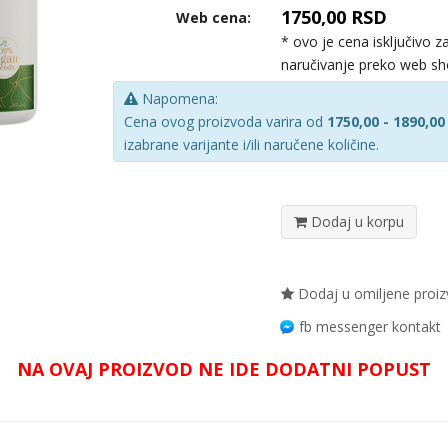
1750,00 RSD
Web cena:
* ovo je cena isključivo z
naručivanje preko web s
Napomena:
Cena ovog proizvoda varira od
1750,00 - 1890,00
izabrane varijante i/ili naručene količine.
Dodaj u korpu
Dodaj u omiljene proi
fb messenger kontakt
NA OVAJ PROIZVOD NE IDE DODATNI POPUST