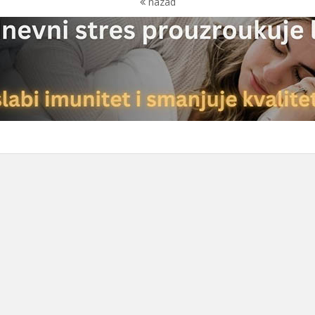
nazad