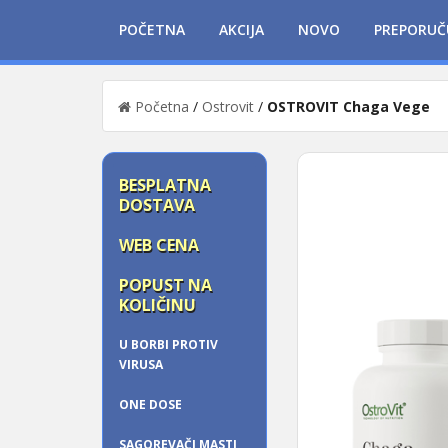
POČETNA
AKCIJA
NOVO
PREPORUČ
Početna
/
Ostrovit
/
OSTROVIT Chaga Vege
BESPLATNA
DOSTAVA
WEB CENA
POPUST NA
KOLIČINU
U BORBI PROTIV
VIRUSA
ONE DOSE
SAGOREVAČI MASTI