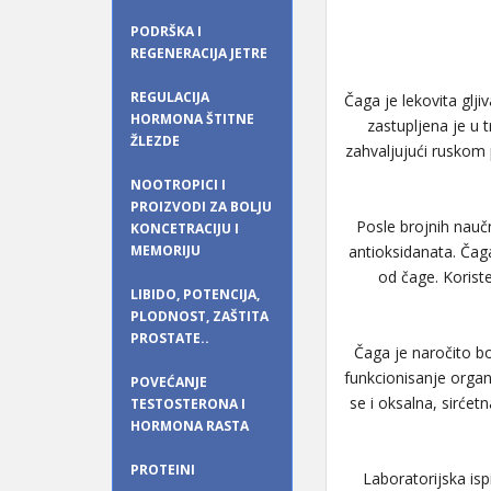
PODRŠKA I
REGENERACIJA JETRE
REGULACIJA
Čaga je lekovita glji
HORMONA ŠTITNE
zastupljena je u 
ŽLEZDE
zahvaljujući ruskom
NOOTROPICI I
PROIZVODI ZA BOLJU
Posle brojnih naučn
KONCETRACIJU I
MEMORIJU
antioksidanata. Čag
od čage. Koriste
LIBIDO, POTENCIJA,
PLODNOST, ZAŠTITA
PROSTATE..
Čaga je naročito b
funkcionisanje organi
POVEĆANJE
se i oksalna, sirćet
TESTOSTERONA I
HORMONA RASTA
PROTEINI
Laboratorijska isp