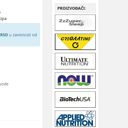
PROIZVOĐAČI:
a
hopa
 RSD
u zavisnosti od
zvode