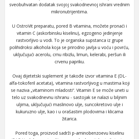
sveobuhvatan dodatak svojoj svakodnevnoj ishrani vrednim
mikronutrijentima.
U OstroVit preparatu, pored B vitamina, možete pronaći i
vitamin C (askorbinsku kiselinu), egzogeno jedinjenje
rastvorljivo u vodi. To je organska supstanca iz grupe
polihidroksi alkohola koja se prirodno javlja u voću i povrću,
uključujući acerolu, crnu ribizlu, limun, kelerabi, peršun ili
crvenu papriku.
Ovaj dijetetski suplement je takođe izvor vitamina E (DL-
alfa-tokoferil acetata), vitamina rastvorljivog u mastima koji
se naziva „vitaminom mladosti“. Vitamin E se može uneti u
telo uz svakodnevnu ishranu - sastojak se nalazi u biljnim
uljima, uključujući maslinovo ulje, suncokretovo ulje i
kukuruzno ulje, kao i u orašastim plodovima i klicama
žitarica.
Pored toga, proizvod sadrži p-aminobenzoevu kiselinu