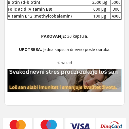
Biotin (d-biotin)
2500 µg
5000
Folic acid (Vitamin B9)
600 µg
300
Vitamin B12 (methylcobalamin)
100 µg
4000
PAKOVANJE:
30 kapsula.
UPOTREBA:
Jedna kapsula dnevno posle obroka.
nazad