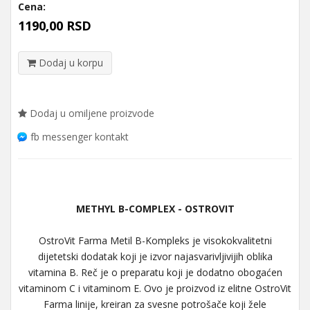
Cena:
1190,00 RSD
Dodaj u korpu
Dodaj u omiljene proizvode
fb messenger kontakt
METHYL B-COMPLEX - OSTROVIT
OstroVit Farma Metil B-Kompleks je visokokvalitetni
dijetetski dodatak koji je izvor najasvarivljivijih oblika
vitamina B. Reč je o preparatu koji je dodatno obogaćen
vitaminom C i vitaminom E. Ovo je proizvod iz elitne OstroVit
Farma linije, kreiran za svesne potrošače koji žele