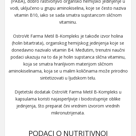
(PABA), dobro rastvorljivo organsko hemijsko jedinjenje u
vodi, uključeno u grupu aminokiselina, koje se često naziva
vitamin B10, iako se sada smatra supstancom sličnom
vitaminu.
OstroVit Farma Metil B-Kompleks je takođe izvor holina
(holin bitartrata), organskog hemijskog jedinjenja koje se
donedavno nazivalo vitamin B4. Međutim, trenutni naučni
podaci ukazuju na to da je holin supstanca slična vitaminu,
koja se smatra hranljivom materijom sličnom
aminokiselinama, koja se u malim količinama može prirodno
sintetizovati u ljudskom telu.
Dijetetski dodatak OstroVit Farma Metil B-Kompleks u
kapsulama koristi najasperljivije i biodostupnije oblike
jedinjenja, što preparat čini vrednim izvorom vrednih
mikronutrijenata.
PODACI O NUTRITIVNOJ