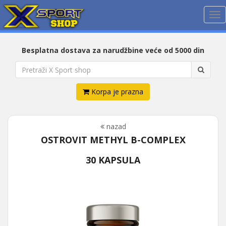
Me
Besplatna dostava za narudžbine veće od 5000 din
Korpa je prazna
nazad
OSTROVIT METHYL B-COMPLEX
30 KAPSULA