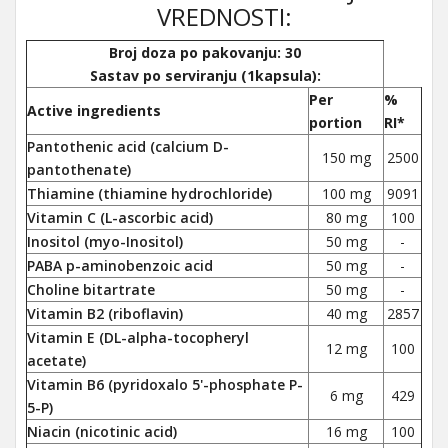
VREDNOSTI:
Broj doza po pakovanju: 30
Sastav po serviranju (1kapsula):
Per
%
Active ingredients
portion
RI*
Pantothenic acid (calcium D-
150 mg
2500
pantothenate)
Thiamine (thiamine hydrochloride)
100 mg
9091
Vitamin C (L-ascorbic acid)
80 mg
100
Inositol (myo-Inositol)
50 mg
-
PABA p-aminobenzoic acid
50 mg
-
Choline bitartrate
50 mg
-
Vitamin B2 (riboflavin)
40 mg
2857
Vitamin E (DL-alpha-tocopheryl
12 mg
100
acetate)
Vitamin B6 (pyridoxalo 5'-phosphate P-
6 mg
429
5-P)
Niacin (nicotinic acid)
16 mg
100