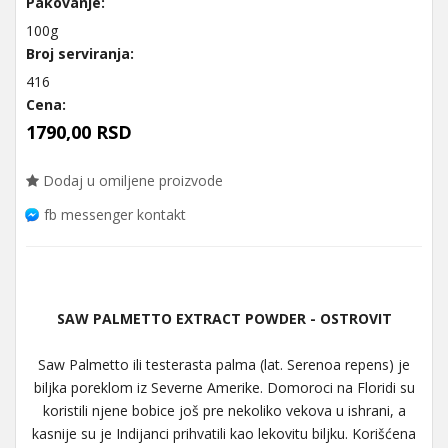
Pakovanje:
100g
Broj serviranja:
416
Cena:
1790,00 RSD
Dodaj u omiljene proizvode
fb messenger kontakt
SAW PALMETTO EXTRACT POWDER - OSTROVIT
Saw Palmetto ili testerasta palma (lat. Serenoa repens) je
biljka poreklom iz Severne Amerike. Domoroci na Floridi su
koristili njene bobice još pre nekoliko vekova u ishrani, a
kasnije su je Indijanci prihvatili kao lekovitu biljku. Korišćena