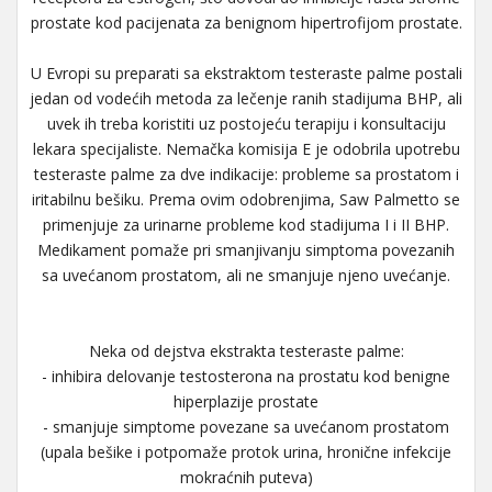
prostate kod pacijenata za benignom hipertrofijom prostate.
U Evropi su preparati sa ekstraktom testeraste palme postali
jedan od vodećih metoda za lečenje ranih stadijuma BHP, ali
uvek ih treba koristiti uz postojeću terapiju i konsultaciju
lekara specijaliste. Nemačka komisija E je odobrila upotrebu
testeraste palme za dve indikacije: probleme sa prostatom i
iritabilnu bešiku. Prema ovim odobrenjima, Saw Palmetto se
primenjuje za urinarne probleme kod stadijuma I i II BHP.
Medikament pomaže pri smanjivanju simptoma povezanih
sa uvećanom prostatom, ali ne smanjuje njeno uvećanje.
Neka od dejstva ekstrakta testeraste palme:
- inhibira delovanje testosterona na prostatu kod benigne
hiperplazije prostate
- smanjuje simptome povezane sa uvećanom prostatom
(upala bešike i potpomaže protok urina, hronične infekcije
mokraćnih puteva)