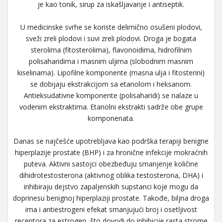
je kao tonik, sirup za iskašljavanje i antiseptik.
U medicinske svrhe se koriste delimično osušeni plodovi,
sveži zreli plodovi i suvi zreli plodovi. Droga je bogata
sterolima (fitosterolima), flavonoidima, hidrofilnim
polisaharidima i masnim uljima (slobodnim masnim
kiselinama). Lipofilne komponente (masna ulja i fitosterini)
se dobijaju ekstrakcijom sa etanolom i heksanom.
Antieksudativne komponente (polisaharidi) se nalaze u
vodenim ekstraktima. Etanolni ekstrakti sadrže obe grupe
komponenata.
Danas se najčešće upotrebljava kao podrška terapiji benigne
hiperplazije prostate (BHP) i za hronične infekcije mokraćnih
puteva. Aktivni sastojci obezbeđuju smanjenje količine
dihidrotestosterona (aktivnog oblika testosterona, DHA) i
inhibiraju dejstvo zapaljenskih supstanci koje mogu da
doprinesu benignoj hiperplaziji prostate. Takođe, biljna droga
ima i antiestrogeni efekat smanjujući broj i osetljivost
receptora za estrogen, što dovodi do inhibicije rasta strome