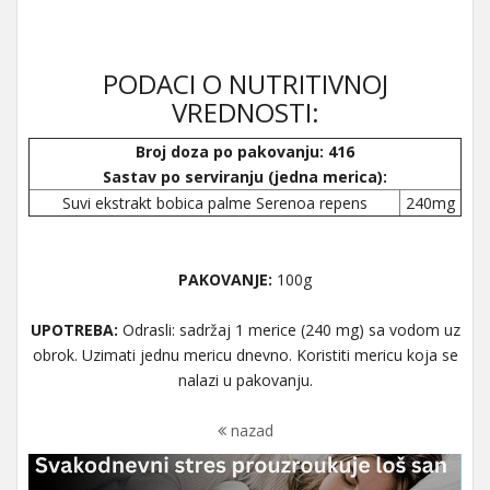
PODACI O NUTRITIVNOJ
VREDNOSTI:
Broj doza po pakovanju: 416
Sastav po serviranju (jedna merica):
Suvi ekstrakt bobica palme Serenoa repens
240mg
PAKOVANJE:
100g
UPOTREBA:
Odrasli: sadržaj 1 merice (240 mg) sa vodom uz
obrok. Uzimati jednu mericu dnevno. Koristiti mericu koja se
nalazi u pakovanju.
nazad