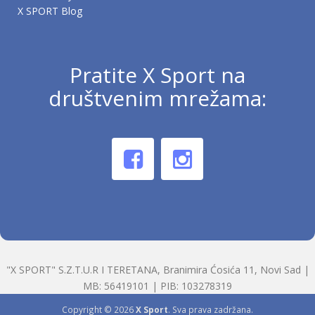
X SPORT Blog
Pratite X Sport na
društvenim mrežama:
"X SPORT" S.Z.T.U.R I TERETANA, Branimira Ćosića 11, Novi Sad |
MB: 56419101 | PIB: 103278319
Copyright © 2026
X Sport
. Sva prava zadržana.