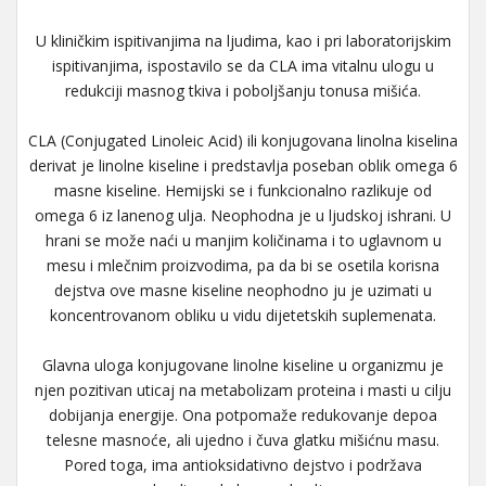
U kliničkim ispitivanjima na ljudima, kao i pri laboratorijskim
ispitivanjima, ispostavilo se da CLA ima vitalnu ulogu u
redukciji masnog tkiva i poboljšanju tonusa mišića.
CLA (Conjugated Linoleic Acid) ili konjugovana linolna kiselina
derivat je linolne kiseline i predstavlja poseban oblik omega 6
masne kiseline. Hemijski se i funkcionalno razlikuje od
omega 6 iz lanenog ulja. Neophodna je u ljudskoj ishrani. U
hrani se može naći u manjim količinama i to uglavnom u
mesu i mlečnim proizvodima, pa da bi se osetila korisna
dejstva ove masne kiseline neophodno ju je uzimati u
koncentrovanom obliku u vidu dijetetskih suplemenata.
Glavna uloga konjugovane linolne kiseline u organizmu je
njen pozitivan uticaj na metabolizam proteina i masti u cilju
dobijanja energije. Ona potpomaže redukovanje depoa
telesne masnoće, ali ujedno i čuva glatku mišićnu masu.
Pored toga, ima antioksidativno dejstvo i podržava