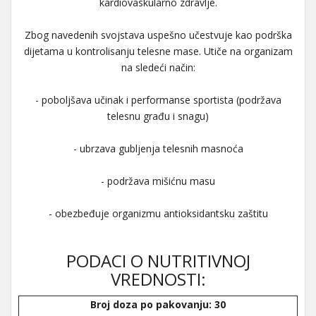
kardiovaskularno zdravlje.
Zbog navedenih svojstava uspešno učestvuje kao podrška
dijetama u kontrolisanju telesne mase. Utiče na organizam
na sledeći način:
- poboljšava učinak i performanse sportista (podržava
telesnu građu i snagu)
- ubrzava gubljenja telesnih masnoća
- podržava mišićnu masu
- obezbeđuje organizmu antioksidantsku zaštitu
PODACI O NUTRITIVNOJ
VREDNOSTI:
Broj doza po pakovanju: 30