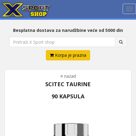
Me
Besplatna dostava za narudžbine veće od 5000 din
Korpa je prazna
nazad
SCITEC TAURINE
90 KAPSULA