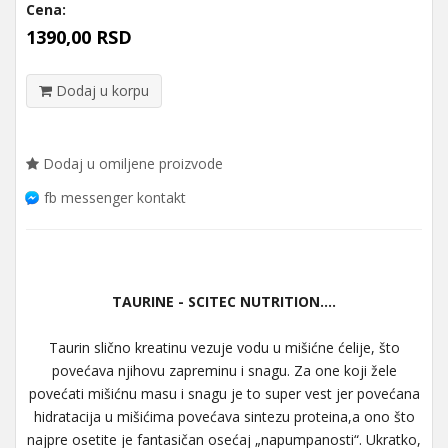
Cena:
1390,00 RSD
Dodaj u korpu
Dodaj u omiljene proizvode
fb messenger kontakt
TAURINE - SCITEC NUTRITION....
Taurin slično kreatinu vezuje vodu u mišićne ćelije, što
povećava njihovu zapreminu i snagu. Za one koji žele
povećati mišićnu masu i snagu je to super vest jer povećana
hidratacija u mišićima povećava sintezu proteina,a ono što
najpre osetite je fantasičan osećaj „napumpanosti“. Ukratko,