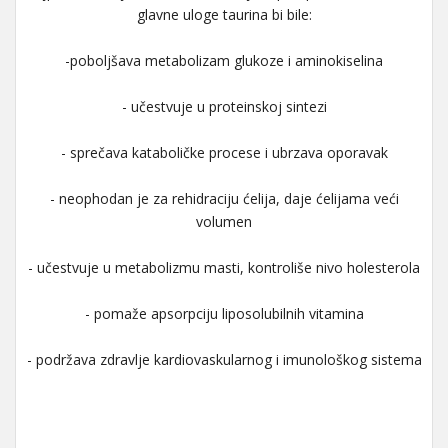
glavne uloge taurina bi bile:
-poboljšava metabolizam glukoze i aminokiselina
- učestvuje u proteinskoj sintezi
- sprečava kataboličke procese i ubrzava oporavak
- neophodan je za rehidraciju ćelija, daje ćelijama veći
volumen
- učestvuje u metabolizmu masti, kontroliše nivo holesterola
- pomaže apsorpciju liposolubilnih vitamina
- podržava zdravlje kardiovaskularnog i imunološkog sistema