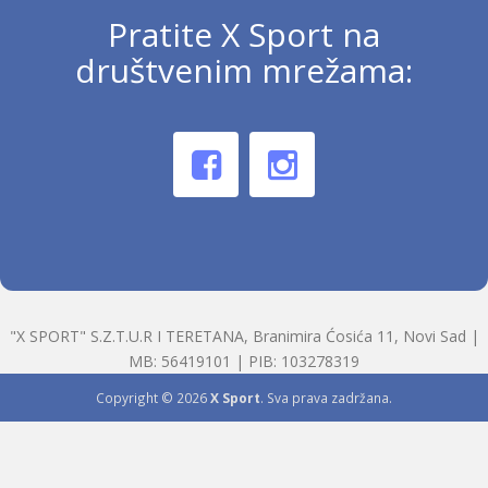
Pratite X Sport na
društvenim mrežama:
"X SPORT" S.Z.T.U.R I TERETANA, Branimira Ćosića 11, Novi Sad |
MB: 56419101 | PIB: 103278319
Copyright © 2026
X Sport
. Sva prava zadržana.