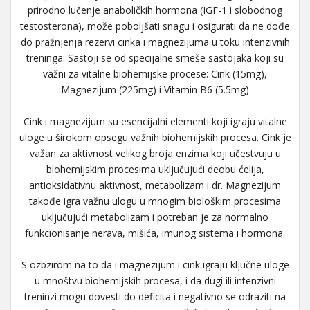
prirodno lučenje anaboličkih hormona (IGF-1 i slobodnog
testosterona), može poboljšati snagu i osigurati da ne dođe
do pražnjenja rezervi cinka i magnezijuma u toku intenzivnih
treninga. Sastoji se od specijalne smeše sastojaka koji su
važni za vitalne biohemijske procese: Cink (15mg),
Magnezijum (225mg) i Vitamin B6 (5.5mg)
Cink i magnezijum su esencijalni elementi koji igraju vitalne
uloge u širokom opsegu važnih biohemijskih procesa. Cink je
važan za aktivnost velikog broja enzima koji učestvuju u
biohemijskim procesima uključujući deobu ćelija,
antioksidativnu aktivnost, metabolizam i dr. Magnezijum
takođe igra važnu ulogu u mnogim biološkim procesima
uključujući metabolizam i potreban je za normalno
funkcionisanje nerava, mišića, imunog sistema i hormona.
S ozbzirom na to da i magnezijum i cink igraju ključne uloge
u mnoštvu biohemijskih procesa, i da dugi ili intenzivni
treninzi mogu dovesti do deficita i negativno se odraziti na