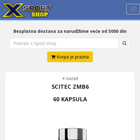
Me
Besplatna dostava za narudžbine veće od 5000 din
Korpa je prazna
nazad
SCITEC ZMB6
60 KAPSULA