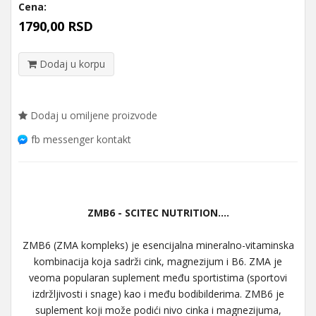
Cena:
1790,00 RSD
Dodaj u korpu
Dodaj u omiljene proizvode
fb messenger kontakt
ZMB6 - SCITEC NUTRITION....
ZMB6 (ZMA kompleks) je esencijalna mineralno-vitaminska
kombinacija koja sadrži cink, magnezijum i B6. ZMA je
veoma popularan suplement među sportistima (sportovi
izdržljivosti i snage) kao i među bodibilderima. ZMB6 je
suplement koji može podići nivo cinka i magnezijuma,