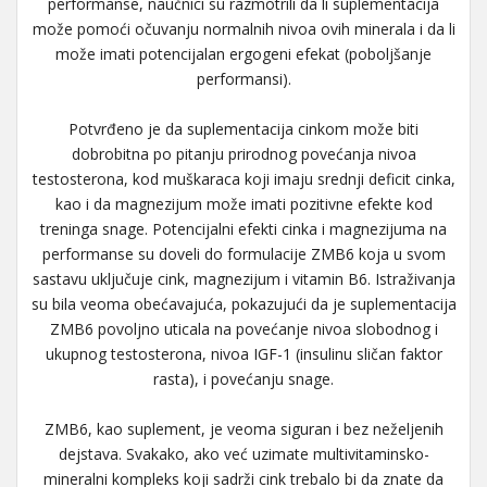
performanse, naučnici su razmotrili da li suplementacija
može pomoći očuvanju normalnih nivoa ovih minerala i da li
može imati potencijalan ergogeni efekat (poboljšanje
performansi).
Potvrđeno je da suplementacija cinkom može biti
dobrobitna po pitanju prirodnog povećanja nivoa
testosterona, kod muškaraca koji imaju srednji deficit cinka,
kao i da magnezijum može imati pozitivne efekte kod
treninga snage. Potencijalni efekti cinka i magnezijuma na
performanse su doveli do formulacije ZMB6 koja u svom
sastavu uključuje cink, magnezijum i vitamin B6. Istraživanja
su bila veoma obećavajuća, pokazujući da je suplementacija
ZMB6 povoljno uticala na povećanje nivoa slobodnog i
ukupnog testosterona, nivoa IGF-1 (insulinu sličan faktor
rasta), i povećanju snage.
ZMB6, kao suplement, je veoma siguran i bez neželjenih
dejstava. Svakako, ako već uzimate multivitaminsko-
mineralni kompleks koji sadrži cink trebalo bi da znate da