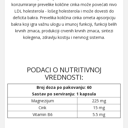
konzumiranje prevelike količine cinka može povećati nivo
LDL holesterola - lošeg holesterola i može dovesti do
deficita bakra. Prevelika količina cinka ometa apsorpciju
bakra koji igra važnu ulogu u imunoj funkciji, funkciji belih
krvnih zrnaca, produkciji crvenih krvnih zrnaca, sintezi
kolegena, zdravlju kostiju i nervnog sistema.
PODACI O NUTRITIVNOJ
VREDNOSTI:
Broj doza po pakovanju: 60
Sastav po serviranju: 1 kapsula
Magnezijum
225 mg
Cink
15 mg
Vitamin B6
5.5 mg