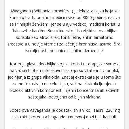
Ašvaganda ( Withania somnifera ) je lekovita biljka koja se
koristi u tradicionalnoj medicini više od 3000 godina, naziva
se i "indijski žen-šen", jer se u ajurvedskoj medicini koristi u
iste svrhe kao žen-šen u kineskoj. Istorijski se ova biljka
koristila kao afrodizijak, tonik jetre, antiinflamatorno
sredstvo a u novije vreme i za lečenje bronhitisa, astme, čira,
iscrpljenosti, nesanice i senilne demencije.
Koren je glavni deo biljke koji se koristi u terapijske svrhe a
najvažniji biohemijski aktivni sastojci su vitaferin i vitanolid,
jedinjenja iz grupe alkaloida. Značaj ekstrakata je u tome što
se ne fokusiraju na celu biljku, već na ekstrakciju njenih
biološki aktivnih komponenti, njenih koncentrisanih aktivnih
sastojaka, odvojenih od biljnih vlakana.
Scitec-ova Ašvaganda je dodatak ishrani koji sadrži 226 mg
ekstrakta korena Ašvagande u dnevnoj dozi tj. 1 kapsuli.