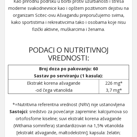
Kao prirodnu podršku u borbi protiv užurbanosti i stresa
moderne svakodnevnice kao i opštem pozitivnom dejstvu na
organizam Scitec-ovu Ašvagandu preporučujemo svima,
kako sportistima i rekreativcima tako i osobama koje nisu
fizički aktivne, muškarcima i ženama.
PODACI O NUTRITIVNOJ
VREDNOSTI:
Broj doza po pakovanju: 60
Sastav po serviranju (1 kasula):
Ekstrakt korena ašvagande
226 mg*
-od čega vitanolida
3,7 mg*
*=Nutritivna referentna vrednost (NRV) nije ustanovljena
Sastojci:
sredstvo za povećanje zapremine: kalcijumova so
ortofosforne kiseline; suvi ekstrakt korena ašvagande
(Withania somnifera) standardizovan na 1,5% vitanolida
[ekstrakt ašvagande, maltodekstrin]; kapsula: želatin;