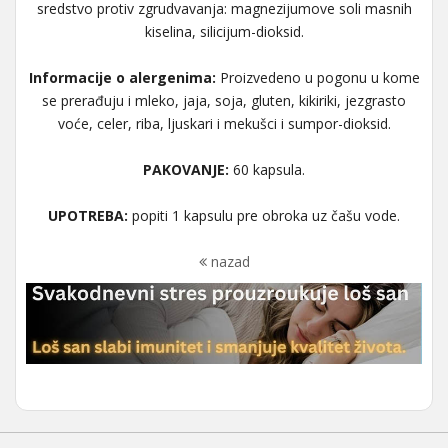
sredstvo protiv zgrudvavanja: magnezijumove soli masnih
kiselina, silicijum-dioksid.
Informacije o alergenima:
Proizvedeno u pogonu u kome
se prerađuju i mleko, jaja, soja, gluten, kikiriki, jezgrasto
voće, celer, riba, ljuskari i mekušci i sumpor-dioksid.
PAKOVANJE:
60 kapsula.
UPOTREBA:
popiti 1 kapsulu pre obroka uz čašu vode.
nazad