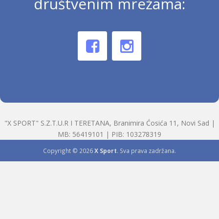
društvenim mrežama:
"X SPORT" S.Z.T.U.R I TERETANA, Branimira Ćosića 11, Novi Sad |
MB: 56419101 | PIB: 103278319
Copyright © 2026
X Sport
. Sva prava zadržana.