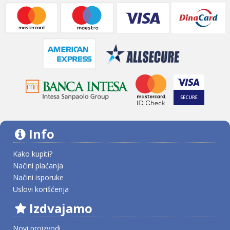
Info
Kako kupiti?
Načini plaćanja
Načini isporuke
Uslovi korišćenja
Izdvajamo
Novi proizvodi