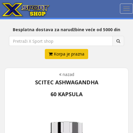
Me
Besplatna dostava za narudžbine veće od 5000 din
Korpa je prazna
nazad
SCITEC ASHWAGANDHA
60 KAPSULA