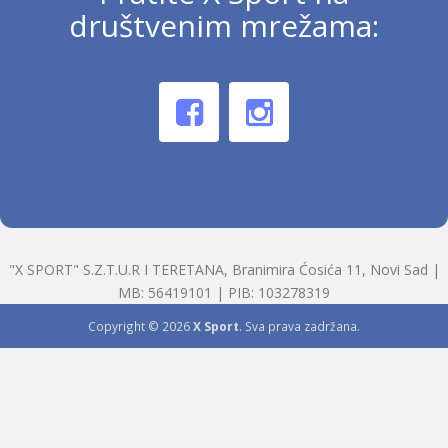
društvenim mrežama:
"X SPORT" S.Z.T.U.R I TERETANA, Branimira Ćosića 11, Novi Sad |
MB: 56419101 | PIB: 103278319
Copyright © 2026
X Sport
. Sva prava zadržana.