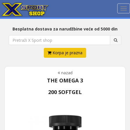
Me
Besplatna dostava za narudžbine veće od 5000 din
Korpa je prazna
nazad
THE OMEGA 3
200 SOFTGEL