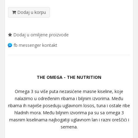
Dodaj u korpu
Dodaj u omiljene proizvode
fb messenger kontakt
THE OMEGA - THE NUTRITION
Omega 3 su više puta nezasićene masne kiseline, koje
nalazimo u određenim ribama i biljnim izvorima. Među
ribama ih najviše poseduju uglavnom losos, tuna i ostale ribe
hladnih mora. Među biljnim izvorima pa su sa omega 3
masnim kiselinama najbogatiji uglavnom lan i razni oreščići i
semena.