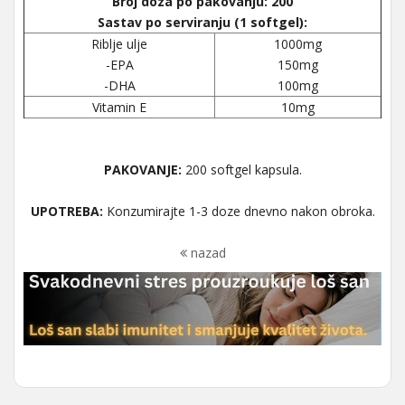
Broj doza po pakovanju: 200
Sastav po serviranju (1 softgel):
Riblje ulje
1000mg
-EPA
150mg
-DHA
100mg
Vitamin E
10mg
PAKOVANJE:
200 softgel kapsula.
UPOTREBA:
Konzumirajte 1-3 doze dnevno nakon obroka.
nazad