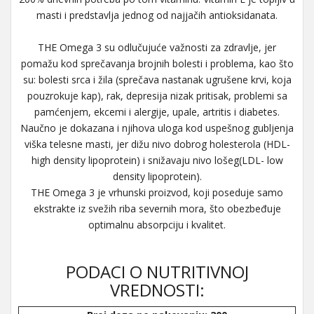
masti i predstavlja jednog od najjačih antioksidanata.
THE Omega 3 su odlučujuće važnosti za zdravlje, jer
pomažu kod sprečavanja brojnih bolesti i problema, kao što
su: bolesti srca i žila (sprečava nastanak ugrušene krvi, koja
pouzrokuje kap), rak, depresija nizak pritisak, problemi sa
pamćenjem, ekcemi i alergije, upale, artritis i diabetes.
Naučno je dokazana i njihova uloga kod uspešnog gubljenja
viška telesne masti, jer dižu nivo dobrog holesterola (HDL-
high density lipoprotein) i snižavaju nivo lošeg(LDL- low
density lipoprotein).
THE Omega 3 je vrhunski proizvod, koji poseduje samo
ekstrakte iz svežih riba severnih mora, što obezbeđuje
optimalnu absorpciju i kvalitet.
PODACI O NUTRITIVNOJ
VREDNOSTI: