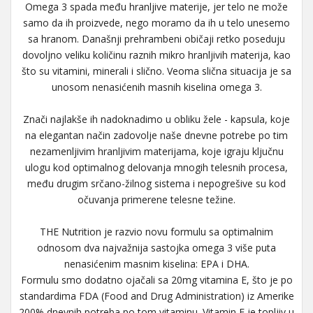
Omega 3 spada među hranljive materije, jer telo ne može
samo da ih proizvede, nego moramo da ih u telo unesemo
sa hranom. Današnji prehrambeni običaji retko poseduju
dovoljno veliku količinu raznih mikro hranljivih materija, kao
što su vitamini, minerali i slično. Veoma slična situacija je sa
unosom nenasićenih masnih kiselina omega 3.
Znači najlakše ih nadoknadimo u obliku žele - kapsula, koje
na elegantan način zadovolje naše dnevne potrebe po tim
nezamenljivim hranljivim materijama, koje igraju ključnu
ulogu kod optimalnog delovanja mnogih telesnih procesa,
među drugim srčano-žilnog sistema i nepogrešive su kod
očuvanja primerene telesne težine.
THE Nutrition je razvio novu formulu sa optimalnim
odnosom dva najvažnija sastojka omega 3 više puta
nenasićenim masnim kiselina: EPA i DHA.
Formulu smo dodatno ojačali sa 20mg vitamina E, što je po
standardima FDA (Food and Drug Administration) iz Amerike
200% dnevnih potreba po tom vitaminu. Vitamin E je topljiv u